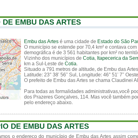
O DE EMBU DAS ARTES
Embu das Artes
é uma cidade de
Estado do São Pa
O município se estende por 70,4 km² e contava com
demográfica é de 3 561 habitantes por km² no territó
Vizinho dos municípios de
Cotia
,
Itapecerica da Ser
km a Sul-Leste de
Cotia
.
Situado a 791 metros de altitude, de Embu das Arte
Latitude: 23° 38' 56'' Sul, Longitude: 46° 51' 7'' Oeste
O prefeito de Embu das Artes se chama Claudinei A
Para todas as formalidades administrativas,você po
dos Prazeres Gonçalves, 114. Mas você também pode 
butors
pelo endereço abaixo.
PIO DE EMBU DAS ARTES
zamos o endereço do município de Embu das Artes assim como