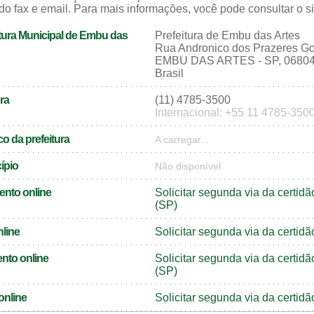
do fax e email. Para mais informações, você pode consultar o sit
tura Municipal de Embu das
Prefeitura de Embu das Artes
Rua Andronico dos Prazeres Go
EMBU DAS ARTES - SP, 06804
Brasil
ra
(11) 4785-3500
Internacional: +55 11 4785-350
o da prefeitura
A carregar...
cípio
Não disponível
ento online
Solicitar segunda via da certi
(SP)
nline
Solicitar segunda via da certid
nto online
Solicitar segunda via da certi
(SP)
online
Solicitar segunda via da certi