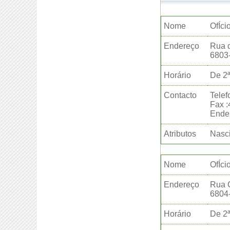
Nome
OfÍcio
Endereço
Rua d
6803
Horário
De 2ª
Contacto
Telef
Fax 
Ender
Atributos
Nasci
Nome
OfÍci
Endereço
Rua C
6804
Horário
De 2ª