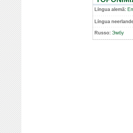
Língua alemã:
E
Língua neerland
Russo:
Эмбу