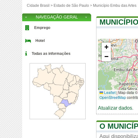
Cidade Brasil >
Estado de São Paulo
>
Município Embu das Artes
NAVEGAÇÃO GERAL
MUNICÍPI
Emprego
Hotel
+
Todas as informações
−
Leaflet
|
Map data ©
OpenStreetMap
contri
Atualizar dados
.
O MUNICÍ
Aqui disponibili