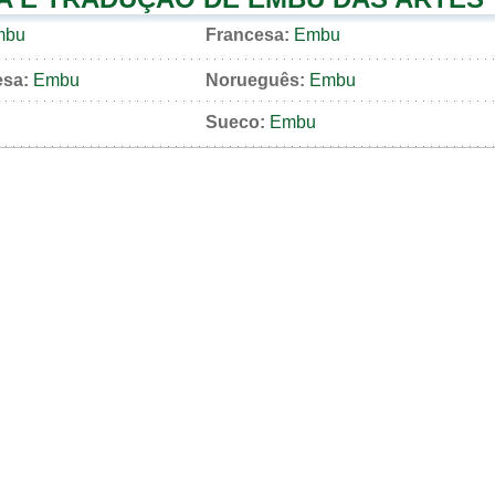
mbu
Francesa:
Embu
esa:
Embu
Norueguês:
Embu
Sueco:
Embu