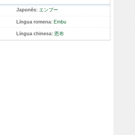
Japonês:
エンブー
Língua romena:
Embu
Língua chinesa:
恩布