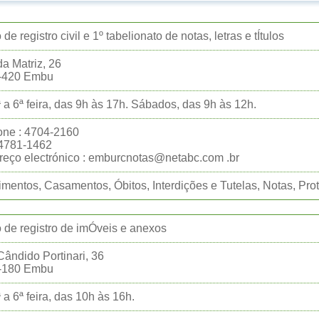
 de registro civil e 1º tabelionato de notas, letras e tÍtulos
a Matriz, 26
-420 Embu
 a 6ª feira, das 9h às 17h. Sábados, das 9h às 12h.
one : 4704-2160
:4781-1462
eço electrónico : emburcnotas@netabc.com .br
mentos, Casamentos, Óbitos, Interdições e Tutelas, Notas, Prot
o de registro de imÓveis e anexos
ândido Portinari, 36
-180 Embu
 a 6ª feira, das 10h às 16h.