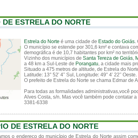
O DE ESTRELA DO NORTE
Estrela do Norte
é uma cidade de
Estado do Goiás
.
O município se estende por 301,6 km² e contava com
demográfica é de 10,7 habitantes por km² no territór
Vizinho dos municípios de
Santa Tereza de Goiás
,
M
a 48 km a Sul-Leste de
Porangatu
, a cidade mais p
Situado a 475 metros de altitude, de Estrela do Nor
Latitude: 13° 52' 4'' Sul, Longitude: 49° 4' 22'' Oeste.
O prefeito de Estrela do Norte se chama Edmar de As
Para todas as formalidades administrativas,você pod
Alves Costa, s/n. Mas você também pode contatar a p
butors
3381-6338
PIO DE ESTRELA DO NORTE
zamos o endereço do município de Estrela do Norte assim com