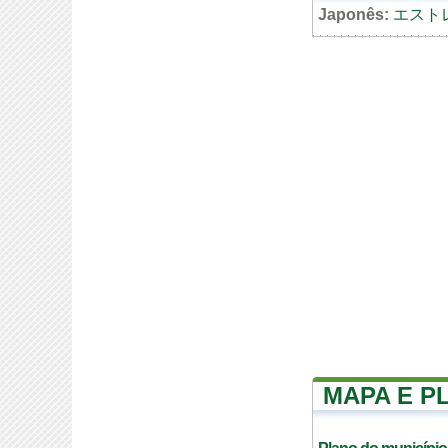
Japonês:
エスト
MAPA E P