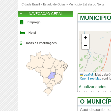
Cidade Brasil >
Estado de Goiás
>
Município Estrela do Norte
NAVEGAÇÃO GERAL
MUNICÍPI
Emprego
Hotel
+
Todas as informações
−
Leaflet
|
Map data ©
OpenStreetMap
contri
Atualizar dados
.
O MUNICÍ
Aqui disponibili