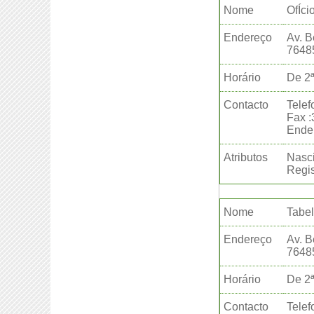
Nome
OfÍci
Endereço
Av. B
76485
Horário
De 2ª
Contacto
Telef
Fax 
Ender
Atributos
Nasci
Regis
Nome
Tabel
Endereço
Av. B
76485
Horário
De 2ª
Contacto
Telef