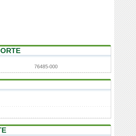
NORTE
76485-000
TE