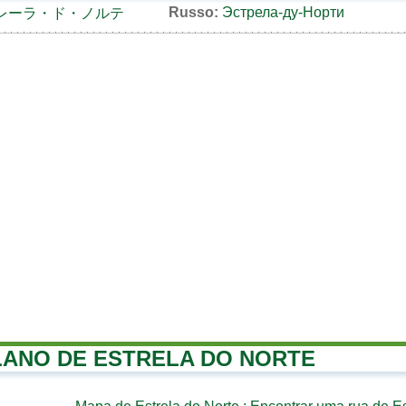
Russo:
Эстрела-ду-Норти
レーラ・ド・ノルテ
LANO DE ESTRELA DO NORTE