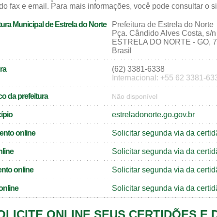
do fax e email. Para mais informações, você pode consultar o sit
ura Municipal de Estrela do Norte
Prefeitura de Estrela do Norte
Pça. Cândido Alves Costa, s/n
ESTRELA DO NORTE - GO, 7
Brasil
ra
(62) 3381-6338
Internacional: +55 62 3381-63
o da prefeitura
Não disponível
cípio
estreladonorte.go.gov.br
ento online
Solicitar segunda via da cert
nline
Solicitar segunda via da certi
nto online
Solicitar segunda via da cert
online
Solicitar segunda via da certi
OLICITE ONLINE SEUS CERTIDÕES E