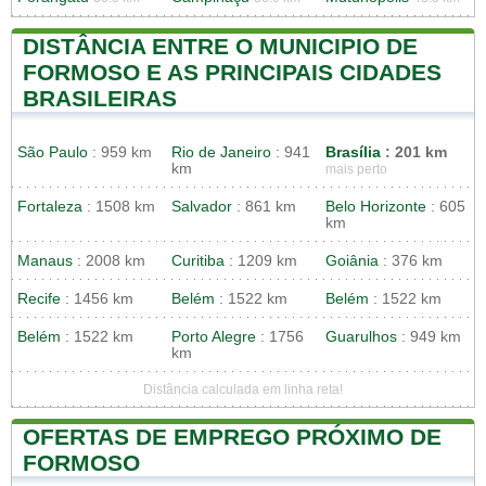
DISTÂNCIA ENTRE O MUNICIPIO DE
FORMOSO E AS PRINCIPAIS CIDADES
BRASILEIRAS
São Paulo
: 959 km
Rio de Janeiro
: 941
Brasília
: 201 km
km
mais perto
Fortaleza
: 1508 km
Salvador
: 861 km
Belo Horizonte
: 605
km
Manaus
: 2008 km
Curitiba
: 1209 km
Goiânia
: 376 km
Recife
: 1456 km
Belém
: 1522 km
Belém
: 1522 km
Belém
: 1522 km
Porto Alegre
: 1756
Guarulhos
: 949 km
km
Distância calculada em linha reta!
OFERTAS DE EMPREGO PRÓXIMO DE
FORMOSO