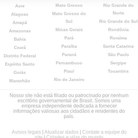
Mato Grosso
Rio Grande do
Acre
Norte
Mato Grosso do
Alagoas
Sul
Rio Grande do Sul
Amapá
Minas Gerais
Rondônia
Amazonas
Pará
Roraima
Bahia
Paraíba
Santa Catarina
Ceará
Paraná
São Paulo
Distrito Federal
Pernambuco
Sergipe
Espírito Santo
Piauí
Tocantins
Goiás
Rio de Janeiro
Maranhão
Nosso site não está filiado ou patrocinado por nenhum
escritório governamental de Brasil. Somos uma
empresa independente dedicada a fornecer
informações valiosas aos cidadãos e residentes do
país.
Avisos legais
|
Atualizar dados
|
Contate a equipe do
site
|
Cidades e vilas do mundo