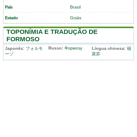
País
Brasil
Estado
Goiás
TOPONÍMIA E TRADUÇÃO DE
FORMOSO
Russo:
Формозу
Japonês:
フォルモ
Língua chinesa:
福
ーゾ
莫苏