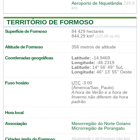
Aeroporto de Niquelândia
249.9
km
TERRITÓRIO DE FORMOSO
Superfície de Formoso
84 429 hectares
844,29 km²
(325,98 sq mi)
Altitude de Formoso
356 metros de altitude
Coordenadas geográficas
Latitude:
-14.9469
Longitude:
-46.2319
Latitude:
14° 56' 49'' Sul
,
Longitude:
46° 13' 55'' Oeste
Fuso horário
UTC
-3:00
(America/Sao_Paulo)
A hora de Verão e a hora de
Inverno não diferem da hora
padrão.
Hora local
Associação
Mesorregião do Norte Goiano
Microrregião de Porangatu
Cidades irmãs do Formoso
Atualmente o de Formoso não tem