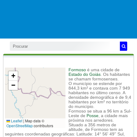
Formoso
é uma cidade de
+
Estado do Goiás
. Os habitantes
se chamam formosenses.
−
O município se estende por
844,3 km² e contava com 7 949
habitantes no último censo. A
densidade demográfica é de 9,4
habitantes por km² no território
do município.
Formoso se situa a 96 km a Sul-
Leste de
Posse
, a cidade mais
Leaflet
|
Map data ©
próxima nos arredores.
Situado a 356 metros de
OpenStreetMap
contributors
altitude, de Formoso tem as
seguintes coordenadas geográficas: Latitude: 14° 56' 49'' Sul,