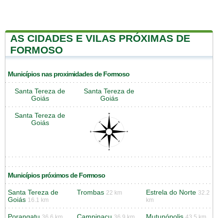
AS CIDADES E VILAS PRÓXIMAS DE
FORMOSO
Municípios nas proximidades de Formoso
Santa Tereza de
Santa Tereza de
Goiás
Goiás
Santa Tereza de
Goiás
Municípios próximos de Formoso
Santa Tereza de
Trombas
Estrela do Norte
22 km
32.2
Goiás
16.1 km
km
Porangatu
Campinaçu
Mutunópolis
36.6 km
36.9 km
43.5 km