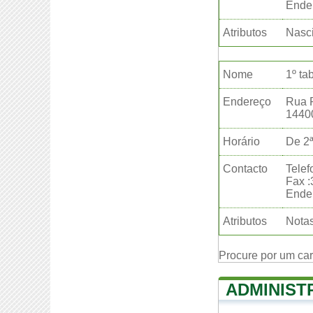
Ender
Atributos
Nasc
Nome
1º ta
Endereço
Rua P
1440
Horário
De 2ª
Contacto
Telef
Fax 
Ender
Atributos
Notas
Procure por um ca
ADMINIST