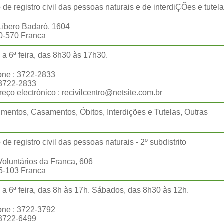
o de registro civil das pessoas naturais e de interdiÇÕes e tutelas
íbero Badaró, 1604
0-570 Franca
 a 6ª feira, das 8h30 às 17h30.
one : 3722-2833
:3722-2833
eço electrónico : recivilcentro@netsite.com.br
mentos, Casamentos, Óbitos, Interdições e Tutelas, Outras
o de registro civil das pessoas naturais - 2º subdistrito
oluntários da Franca, 606
5-103 Franca
 a 6ª feira, das 8h às 17h. Sábados, das 8h30 às 12h.
one : 3722-3792
:3722-6499