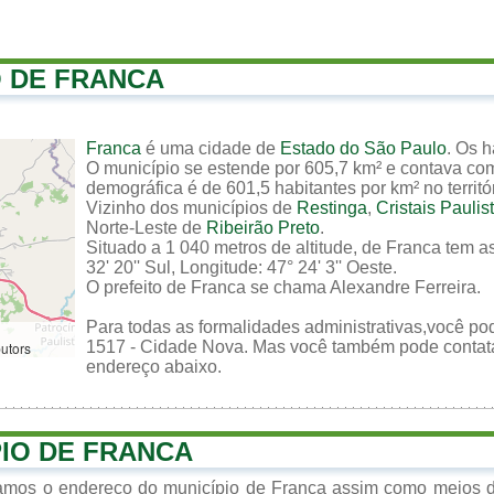
O DE FRANCA
Franca
é uma cidade de
Estado do São Paulo
. Os 
O município se estende por 605,7 km² e contava co
demográfica é de 601,5 habitantes por km² no territó
Vizinho dos municípios de
Restinga
,
Cristais Paulis
Norte-Leste de
Ribeirão Preto
.
Situado a 1 040 metros de altitude, de Franca tem a
32' 20'' Sul, Longitude: 47° 24' 3'' Oeste.
O prefeito de Franca se chama Alexandre Ferreira.
Para todas as formalidades administrativas,você pod
1517 - Cidade Nova. Mas você também pode contatar 
butors
endereço abaixo.
PIO DE FRANCA
zamos o endereço do município de Franca assim como meios de