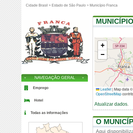
Cidade Brasil >
Estado de São Paulo
>
Município Franca
MUNICÍPI
+
−
NAVEGAÇÃO GERAL
Emprego
Leaflet
|
Map data ©
OpenStreetMap
contri
Hotel
Atualizar dados
.
Todas as informações
O MUNICÍ
Aqui disponibili