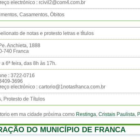
eço electrónico : rcivil2@com4.com.br
imentos, Casamentos, Óbitos
belionato de notas e protesto letras e tÍtulos
e. Anchieta, 1888
0-740 Franca
 a 6ª feira, das 8h às 17h.
one : 3722-0716
:3409-3696
eço electrónico : cartorio@1notasfranca.com.br
, Protesto de Títulos
rtorio em ma cidade próxima como
Restinga
,
Cristais Paulista
,
P
RAÇÃO DO MUNICÍPIO DE FRANCA