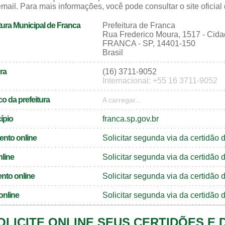
mail. Para mais informações, você pode consultar o site oficial
tura Municipal de Franca
Prefeitura de Franca
Rua Frederico Moura, 1517 - Cid
FRANCA - SP, 14401-150
Brasil
ra
(16) 3711-9052
Internacional: +55 16 3711-9052
o da prefeitura
A carregar...
cípio
franca.sp.gov.br
ento online
Solicitar segunda via da certidão
nline
Solicitar segunda via da certidão
nto online
Solicitar segunda via da certidã
online
Solicitar segunda via da certidão
OLICITE ONLINE SEUS CERTIDÕES E