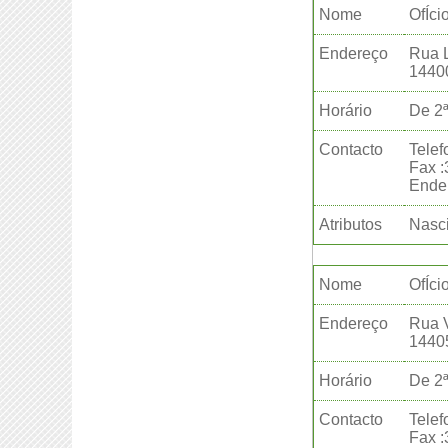
Nome
OfÍci
Endereço
Rua L
1440
Horário
De 2ª
Contacto
Telef
Fax 
Ender
Atributos
Nasci
Nome
OfÍci
Endereço
Rua V
1440
Horário
De 2ª
Contacto
Telef
Fax 