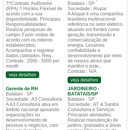
??Contrato: Autônomo
Batatais - SP
(RPA) ? Horário Flexível de
Sociedade : Alupar
acordo com a sua
A Alupar é uma companhia
disponibilidade. Principais
brasileira multinacional
Responsabilidades:
referência no setor elétrico,
Realizar pesquisas de
atuando em frentes como
campo; Fazer visitas de
geração, transmissão e
acordo com os roteiros
comercialização de
estabelecidos;
energia. Levamos
Acompanhar e registrar
confiabilidade e
dados coletados. Req...
desenvolvimento por meio
Contrato : 2000 - 5000 per
de nossos ativos que
month
mantêm o siste...
Contrato : N/A
veja detalhes
veja detalhes
Gerente de RH
JARDINEIRO -
Batatais - SP
BATATAIS/SP
Sociedade : A3 Consultoria
Batatais - SP
A A3 Consultoria atua em
Sociedade : AT & Santos
âmbito nacional apoiando
Consultoria e Serviços
organizações no
Principais atividades:
desenvolvimento de
Realizar manutenção de
pessoas e negócios, com
jardins, gramados e áreas