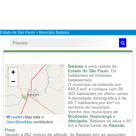
Estado de São Paulo
>
Município Batatais
Batatais
é uma cidade de
+
Estado do São Paulo
. Os
habitantes se chamam
−
batataenses.
O município se estende por
849,5 km² e contava com 58
402 habitantes no último censo.
A densidade demográfica é de
68,7 habitantes por km² no
território do município.
Vizinho dos municípios de
Leaflet
|
Map data ©
Brodowski
,
Nuporanga
e
Altinópolis
, Batatais se situa a 40
OpenStreetMap
contributors
km a Norte-Leste de
Ribeirão
Preto
.
Situado a 862 metros de altitude, de Batatais tem as seguintes