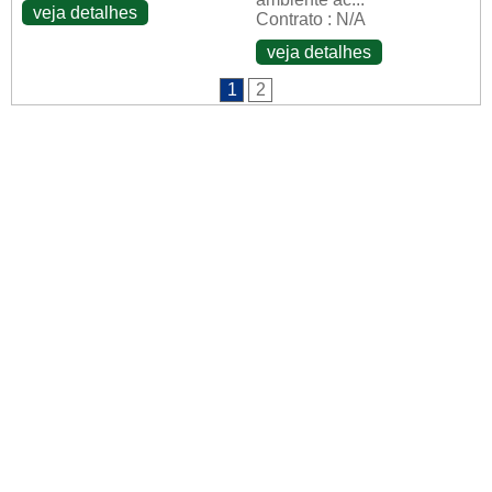
veja detalhes
Contrato : N/A
veja detalhes
1
2