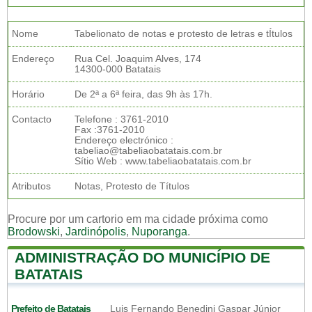
Nome
Tabelionato de notas e protesto de letras e tÍtulos
Endereço
Rua Cel. Joaquim Alves, 174
14300-000 Batatais
Horário
De 2ª a 6ª feira, das 9h às 17h.
Contacto
Telefone : 3761-2010
Fax :3761-2010
Endereço electrónico :
tabeliao@tabeliaobatatais.com.br
Sítio Web : www.tabeliaobatatais.com.br
Atributos
Notas, Protesto de Títulos
Procure por um cartorio em ma cidade próxima como
Brodowski
,
Jardinópolis
,
Nuporanga
.
ADMINISTRAÇÃO DO MUNICÍPIO DE
BATATAIS
Prefeito de Batatais
Luis Fernando Benedini Gaspar Júnior