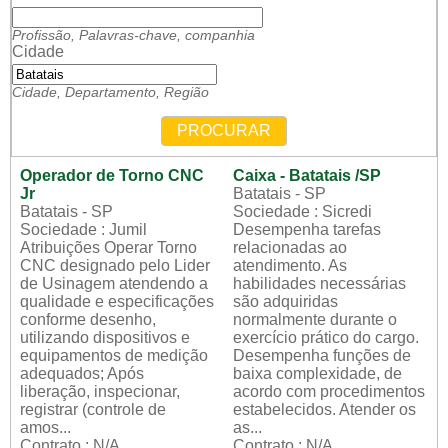
Profissão, Palavras-chave, companhia
Cidade
Cidade, Departamento, Região
PROCURAR
Operador de Torno CNC
Caixa - Batatais /SP
Jr
Batatais - SP
Batatais - SP
Sociedade : Sicredi
Sociedade : Jumil
Desempenha tarefas
Atribuições Operar Torno
relacionadas ao
CNC designado pelo Lider
atendimento. As
de Usinagem atendendo a
habilidades necessárias
qualidade e especificações
são adquiridas
conforme desenho,
normalmente durante o
utilizando dispositivos e
exercício prático do cargo.
equipamentos de medição
Desempenha funções de
adequados; Após
baixa complexidade, de
liberação, inspecionar,
acordo com procedimentos
registrar (controle de
estabelecidos. Atender os
amos...
as...
Contrato : N/A
Contrato : N/A