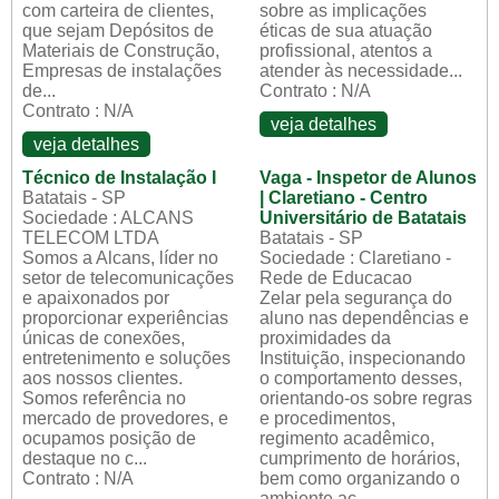
com carteira de clientes,
sobre as implicações
que sejam Depósitos de
éticas de sua atuação
Materiais de Construção,
profissional, atentos a
Empresas de instalações
atender às necessidade...
de...
Contrato : N/A
Contrato : N/A
veja detalhes
veja detalhes
Técnico de Instalação I
Vaga - Inspetor de Alunos
Batatais - SP
| Claretiano - Centro
Sociedade : ALCANS
Universitário de Batatais
TELECOM LTDA
Batatais - SP
Somos a Alcans, líder no
Sociedade : Claretiano -
setor de telecomunicações
Rede de Educacao
e apaixonados por
Zelar pela segurança do
proporcionar experiências
aluno nas dependências e
únicas de conexões,
proximidades da
entretenimento e soluções
Instituição, inspecionando
aos nossos clientes.
o comportamento desses,
Somos referência no
orientando-os sobre regras
mercado de provedores, e
e procedimentos,
ocupamos posição de
regimento acadêmico,
destaque no c...
cumprimento de horários,
Contrato : N/A
bem como organizando o
ambiente ac...