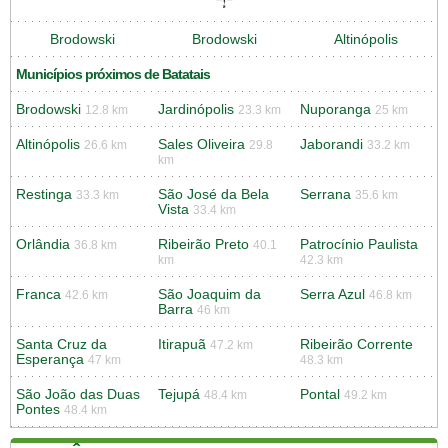
Brodowski
Brodowski
Altinópolis
Municípios próximos de Batatais
Brodowski
Jardinópolis
Nuporanga
12.8 km
23.3 km
25 km
Altinópolis
Sales Oliveira
Jaborandi
26.6 km
29.8
33.2 km
km
Restinga
São José da Bela
Serrana
33.3 km
35.6 km
Vista
33.4 km
Orlândia
Ribeirão Preto
Patrocínio Paulista
36.8 km
40.1
km
42.3 km
Franca
São Joaquim da
Serra Azul
42.6 km
46.8 km
Barra
46 km
Santa Cruz da
Itirapuã
Ribeirão Corrente
47.2 km
Esperança
47 km
48.3 km
São João das Duas
Tejupá
Pontal
48.4 km
49.2 km
Pontes
48.4 km