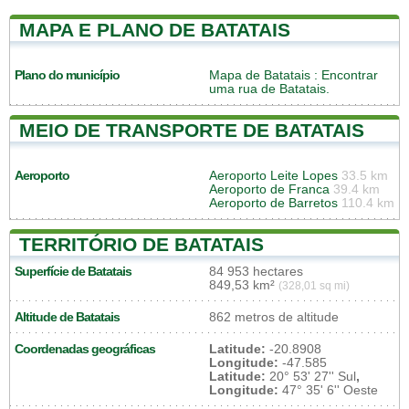
MAPA E PLANO DE BATATAIS
Plano do município
Mapa de Batatais
: Encontrar
uma rua de Batatais.
MEIO DE TRANSPORTE DE BATATAIS
Aeroporto
Aeroporto Leite Lopes
33.5 km
Aeroporto de Franca
39.4 km
Aeroporto de Barretos
110.4 km
TERRITÓRIO DE BATATAIS
Superfície de Batatais
84 953 hectares
849,53 km²
(328,01 sq mi)
Altitude de Batatais
862 metros de altitude
Coordenadas geográficas
Latitude:
-20.8908
Longitude:
-47.585
Latitude:
20° 53' 27'' Sul
,
Longitude:
47° 35' 6'' Oeste