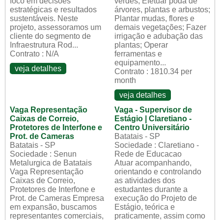
foco em decisões
verdes; Efetuar poda de
estratégicas e resultados
árvores, plantas e arbustos;
sustentáveis. Neste
Plantar mudas, flores e
projeto, assessoramos um
demais vegetações; Fazer
cliente do segmento de
irrigação e adubação das
Infraestrutura Rod...
plantas; Operar
Contrato : N/A
ferramentas e
equipamento...
veja detalhes
Contrato : 1810.34 per
month
veja detalhes
Vaga Representação
Vaga - Supervisor de
Caixas de Correio,
Estágio | Claretiano -
Protetores de Interfone e
Centro Universitário
Prot. de Cameras
Batatais - SP
Batatais - SP
Sociedade : Claretiano -
Sociedade : Senun
Rede de Educacao
Metalurgica de Batatais
Atuar acompanhando,
Vaga Representação
orientando e controlando
Caixas de Correio,
as atividades dos
Protetores de Interfone e
estudantes durante a
Prot. de Cameras Empresa
execução do Projeto de
em expansão, buscamos
Estágio, teórica e
representantes comerciais,
praticamente, assim como