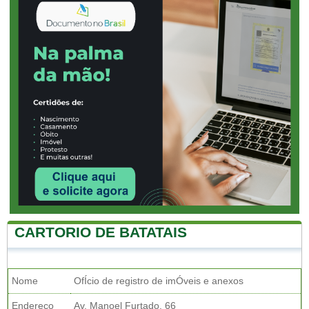
CARTORIO DE BATATAIS
Nome
OfÍcio de registro de imÓveis e anexos
Endereço
Av. Manoel Furtado, 66