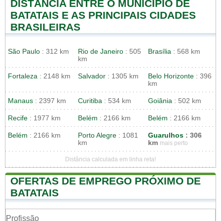
DISTÂNCIA ENTRE O MUNICIPIO DE
BATATAIS E AS PRINCIPAIS CIDADES
BRASILEIRAS
São Paulo
: 312 km
Rio de Janeiro
: 505
Brasília
: 568 km
km
Fortaleza
: 2148 km
Salvador
: 1305 km
Belo Horizonte
: 396
km
Manaus
: 2397 km
Curitiba
: 534 km
Goiânia
: 502 km
Recife
: 1977 km
Belém
: 2166 km
Belém
: 2166 km
Belém
: 2166 km
Porto Alegre
: 1081
Guarulhos
: 306
km
km
mais perto
Distância calculada em linha reta!
OFERTAS DE EMPREGO PRÓXIMO DE
BATATAIS
Profissão