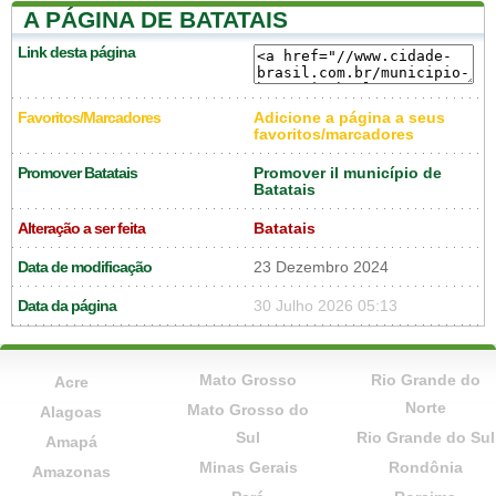
A PÁGINA DE BATATAIS
Link desta página
Favoritos/Marcadores
Adicione a página a seus
favoritos/marcadores
Promover Batatais
Promover il município de
Batatais
Alteração a ser feita
Batatais
Data de modificação
23 Dezembro 2024
Data da página
30 Julho 2026 05:13
Mato Grosso
Rio Grande do
Acre
Norte
Mato Grosso do
Alagoas
Sul
Rio Grande do Sul
Amapá
Minas Gerais
Rondônia
Amazonas