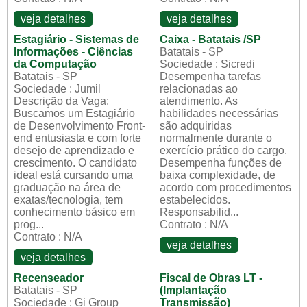
veja detalhes
veja detalhes
Estagiário - Sistemas de
Caixa - Batatais /SP
Informações - Ciências
Batatais - SP
da Computação
Sociedade : Sicredi
Batatais - SP
Desempenha tarefas
Sociedade : Jumil
relacionadas ao
Descrição da Vaga:
atendimento. As
Buscamos um Estagiário
habilidades necessárias
de Desenvolvimento Front-
são adquiridas
end entusiasta e com forte
normalmente durante o
desejo de aprendizado e
exercício prático do cargo.
crescimento. O candidato
Desempenha funções de
ideal está cursando uma
baixa complexidade, de
graduação na área de
acordo com procedimentos
exatas/tecnologia, tem
estabelecidos.
conhecimento básico em
Responsabilid...
prog...
Contrato : N/A
Contrato : N/A
veja detalhes
veja detalhes
Recenseador
Fiscal de Obras LT -
Batatais - SP
(Implantação
Sociedade : Gi Group
Transmissão)