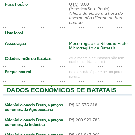
Fuso horário
UTC
-3:00
(America/Sao_Paulo)
A hora de Verão e a hora de
Inverno não diferem da hora
padrão.
Hora local
Associação
Mesorregião de Ribeirão Preto
Microrregião de Batatais
Cidades irmãs do Batatais
Atualmente o de Batatais não tem
nenhuma cidade irmã.
Parque natural
Batatais não é parte de um parque
natural
DADOS ECONÔMICOS DE BATATAIS
Valor Adicionado Bruto, a preços
R$ 62 575 318
correntes, da Agropecuária
Valor Adicionado Bruto, a preços
R$ 260 929 783
correntes, da Indústria