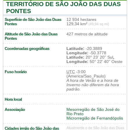
TERRITÓRIO DE SÃO JOÃO DAS DUAS
PONTES
Superfície de São João das Duas
12 934 hectares
Pontes
129,34 km²
(49,94 sq mi)
Altitude de São João das Duas
427 metros de altitude
Pontes
Coordenadas geográficas
Latitude:
-20.3889
Longitude:
-50.3778
Latitude:
20° 23' 20'' Sul
,
Longitude:
50° 22' 40'' Oeste
Fuso horário
UTC
-3:00
(America/Sao_Paulo)
A hora de Verão e a hora de
Inverno não diferem da hora
padrão.
Hora local
Associação
Mesorregião de São José do
Rio Preto
Microrregião de Fernandópolis
Cidades irmãs do São João das
Atualmente o de São João das Duas