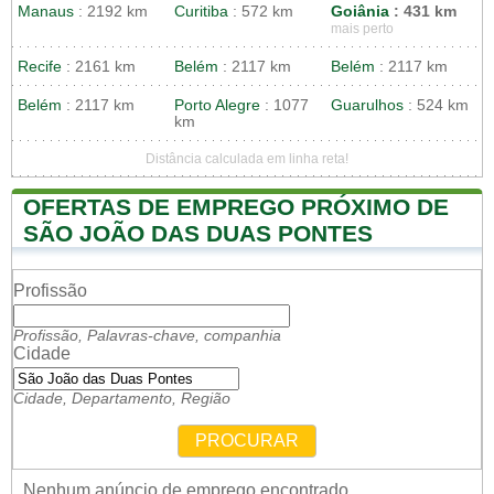
Manaus
: 2192 km
Curitiba
: 572 km
Goiânia
: 431 km
mais perto
Recife
: 2161 km
Belém
: 2117 km
Belém
: 2117 km
Belém
: 2117 km
Porto Alegre
: 1077
Guarulhos
: 524 km
km
Distância calculada em linha reta!
OFERTAS DE EMPREGO PRÓXIMO DE
SÃO JOÃO DAS DUAS PONTES
Profissão
Profissão, Palavras-chave, companhia
Cidade
Cidade, Departamento, Região
PROCURAR
Nenhum anúncio de emprego encontrado.