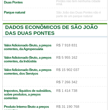
Pontes não tem nenhuma cidade
Duas Pontes
irmã.
Parque natural
São João das Duas Pontes não é
parte de um parque natural
DADOS ECONÔMICOS DE SÃO JOÃO
DAS DUAS PONTES
Valor Adicionado Bruto, a preços
R$ 7 918 831
correntes, da Agropecuária
Valor Adicionado Bruto, a preços
R$ 5 955 162
correntes, da Indústria
Valor Adicionado Bruto, a preços
R$ 15 902 037
correntes, dos Serviços
R$ 7 266 342
Impostos, líquidos de subsídios,
R$ 1 414 738
sobre produtos, a preços
correntes
Produto Interno Bruto a preços
R$ 31 190 768