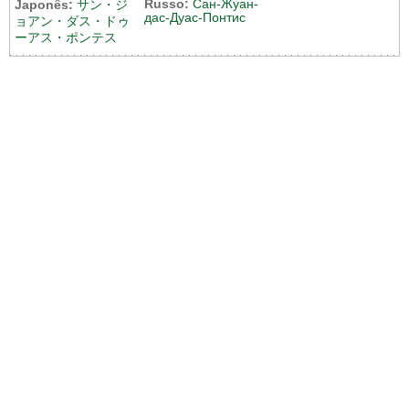
Russo:
Сан-Жуан-
Japonês:
サン・ジ
дас-Дуас-Понтис
ョアン・ダス・ドゥ
ーアス・ポンテス