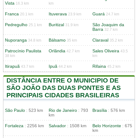
Vista
16.3 km
km
Franca
Ituverava
Guará
20.1 km
23.9 km
24.7 km
Pedregulho
Buritizal
São Joaquim da
25.1 km
31.9 km
Barra
32.7 km
Nuporanga
Bálsamo
Claraval
34.8 km
35 km
35.2 km
Patrocínio Paulista
Orlândia
Sales Oliveira
42.7 km
43.5
38 km
km
Itirapuã
Ipuã
Rifaina
43.7 km
44.2 km
45.2 km
DISTÂNCIA ENTRE O MUNICIPIO DE
SÃO JOÃO DAS DUAS PONTES E AS
PRINCIPAIS CIDADES BRASILEIRAS
São Paulo
: 523 km
Rio de Janeiro
: 793
Brasília
: 576 km
km
Fortaleza
: 2256 km
Salvador
: 1508 km
Belo Horizonte
: 675
km