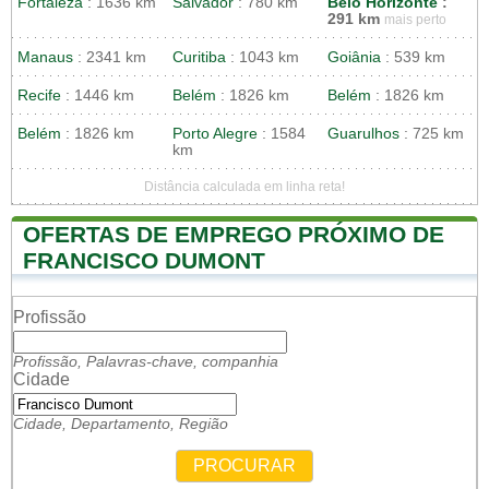
Fortaleza
: 1636 km
Salvador
: 780 km
Belo Horizonte
:
291 km
mais perto
Manaus
: 2341 km
Curitiba
: 1043 km
Goiânia
: 539 km
Recife
: 1446 km
Belém
: 1826 km
Belém
: 1826 km
Belém
: 1826 km
Porto Alegre
: 1584
Guarulhos
: 725 km
km
Distância calculada em linha reta!
OFERTAS DE EMPREGO PRÓXIMO DE
FRANCISCO DUMONT
Profissão
Profissão, Palavras-chave, companhia
Cidade
Cidade, Departamento, Região
PROCURAR