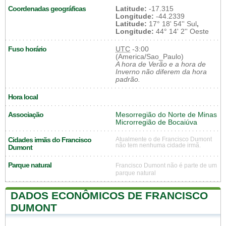
Coordenadas geográficas
Latitude:
-17.315
Longitude:
-44.2339
Latitude:
17° 18' 54'' Sul
,
Longitude:
44° 14' 2'' Oeste
Fuso horário
UTC
-3:00
(America/Sao_Paulo)
A hora de Verão e a hora de
Inverno não diferem da hora
padrão.
Hora local
Associação
Mesorregião do Norte de Minas
Microrregião de Bocaiúva
Cidades irmãs do Francisco
Atualmente o de Francisco Dumont
não tem nenhuma cidade irmã.
Dumont
Parque natural
Francisco Dumont não é parte de um
parque natural
DADOS ECONÔMICOS DE FRANCISCO
DUMONT