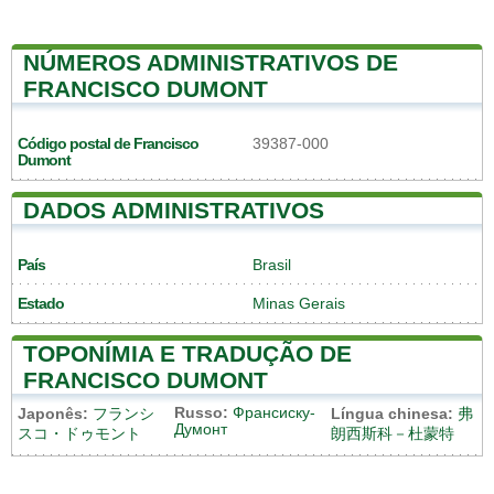
NÚMEROS ADMINISTRATIVOS DE
FRANCISCO DUMONT
Código postal de Francisco
39387-000
Dumont
DADOS ADMINISTRATIVOS
País
Brasil
Estado
Minas Gerais
TOPONÍMIA E TRADUÇÃO DE
FRANCISCO DUMONT
Russo:
Франсиску-
Japonês:
フランシ
Língua chinesa:
弗
Думонт
スコ・ドゥモント
朗西斯科－杜蒙特