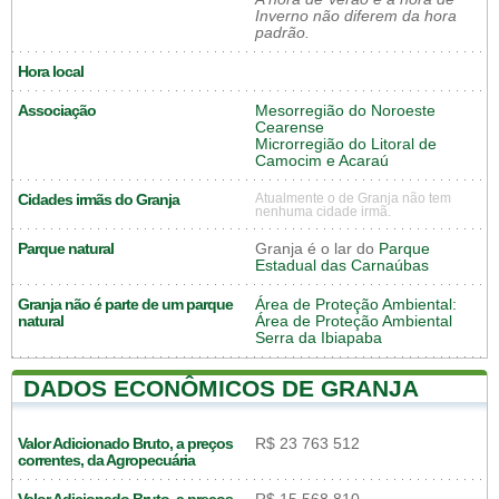
Inverno não diferem da hora
padrão.
Hora local
Associação
Mesorregião do Noroeste
Cearense
Microrregião do Litoral de
Camocim e Acaraú
Cidades irmãs do Granja
Atualmente o de Granja não tem
nenhuma cidade irmã.
Parque natural
Granja é o lar do
Parque
Estadual das Carnaúbas
Granja não é parte de um parque
Área de Proteção Ambiental:
natural
Área de Proteção Ambiental
Serra da Ibiapaba
DADOS ECONÔMICOS DE GRANJA
Valor Adicionado Bruto, a preços
R$ 23 763 512
correntes, da Agropecuária