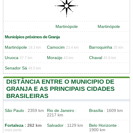
Martinópole
Martinópole
Municípios próximos de Granja
Martinópole
Camocim
Barroquinha
19.3 km
23.4 km
35 km
Uruoca
Moraújo
Chaval
37.7 km
43 km
45.8 km
Senador Sá
48.5 km
DISTÂNCIA ENTRE O MUNICIPIO DE
GRANJA E AS PRINCIPAIS CIDADES
BRASILEIRAS
São Paulo
: 2359 km
Rio de Janeiro
:
Brasília
: 1609 km
2217 km
Fortaleza
: 262 km
Salvador
: 1129 km
Belo Horizonte
:
1900 km
mais perto