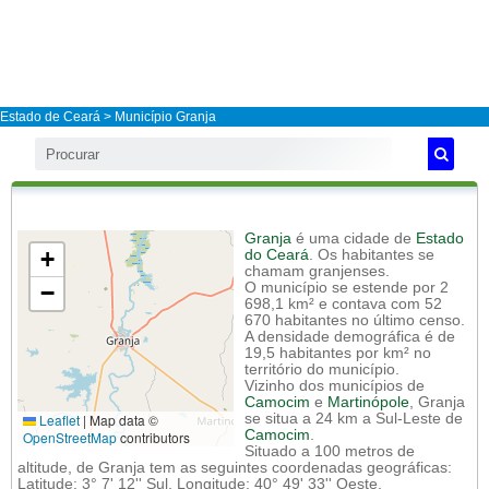
Estado de Ceará
>
Município Granja
Granja
é uma cidade de
Estado
+
do Ceará
. Os habitantes se
chamam granjenses.
−
O município se estende por 2
698,1 km² e contava com 52
670 habitantes no último censo.
A densidade demográfica é de
19,5 habitantes por km² no
território do município.
Vizinho dos municípios de
Camocim
e
Martinópole
, Granja
Leaflet
|
Map data ©
se situa a 24 km a Sul-Leste de
Camocim
.
OpenStreetMap
contributors
Situado a 100 metros de
altitude, de Granja tem as seguintes coordenadas geográficas:
Latitude: 3° 7' 12'' Sul, Longitude: 40° 49' 33'' Oeste.