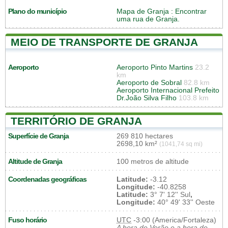
Plano do município
Mapa de Granja
: Encontrar
uma rua de Granja.
MEIO DE TRANSPORTE DE GRANJA
Aeroporto
Aeroporto Pinto Martins
23.2
km
Aeroporto de Sobral
82.8 km
Aeroporto Internacional Prefeito
Dr.João Silva Filho
103.8 km
TERRITÓRIO DE GRANJA
Superfície de Granja
269 810 hectares
2698,10 km²
(1041,74 sq mi)
Altitude de Granja
100 metros de altitude
Coordenadas geográficas
Latitude:
-3.12
Longitude:
-40.8258
Latitude:
3° 7' 12'' Sul
,
Longitude:
40° 49' 33'' Oeste
Fuso horário
UTC
-3:00 (America/Fortaleza)
A hora de Verão e a hora de