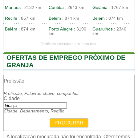
Manaus
: 2132 km
Curitiba
: 2643 km
Goiânia
: 1767 km
Recife
: 857 km
Belém
: 874 km
Belém
: 874 km
Belém
: 874 km
Porto Alegre
: 3190
Guarulhos
: 2346
km
km
Distância calculada em linha reta!
OFERTAS DE EMPREGO PRÓXIMO DE
GRANJA
Profissão
Profissão, Palavras-chave, companhia
Cidade
Cidade, Departamento, Região
PROCURAR
A localização procurada não foi encontrada. Oferecemos :