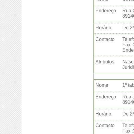
Endereço
Rua G
8914
Horário
De 2ª
Contacto
Telef
Fax 
Ender
Atributos
Nasci
Juríd
Nome
1º ta
Endereço
Rua J
8914
Horário
De 2ª
Contacto
Telef
Fax 