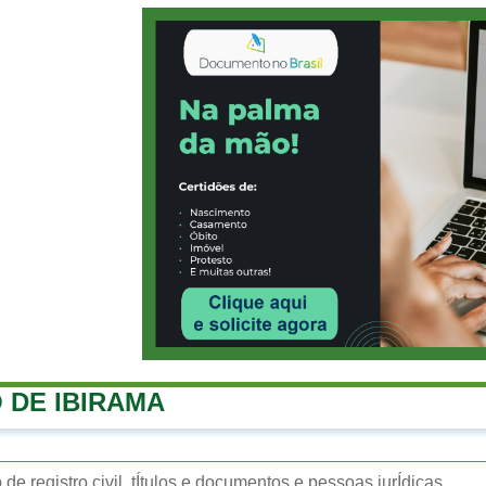
 DE IBIRAMA
o de registro civil, tÍtulos e documentos e pessoas jurÍdicas