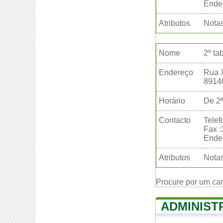
Ender
Atributos
Notas
Nome
2º ta
Endereço
Rua 
8914
Horário
De 2ª
Contacto
Telef
Fax 
Ender
Atributos
Notas
Procure por um ca
ADMINIST