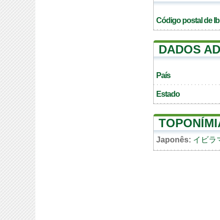
Código postal de I
DADOS AD
País
Estado
TOPONÍMI
Japonês:
イビラ