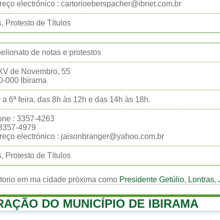
eço electrónico : cartorioeberspacher@ibnet.com.br
, Protesto de Títulos
belionato de notas e protestos
XV de Novembro, 55
0-000 Ibirama
 a 6ª feira, das 8h às 12h e das 14h às 18h.
one : 3357-4263
:3357-4979
eço electrónico : jaisonbranger@yahoo.com.br
, Protesto de Títulos
rtorio em ma cidade próxima como
Presidente Getúlio
,
Lontras
,
RAÇÃO DO MUNICÍPIO DE IBIRAMA