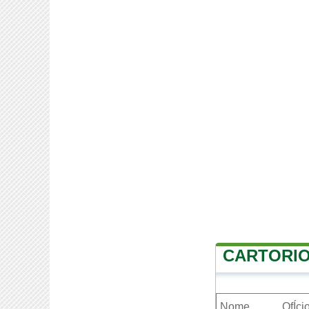
CARTORIO
Nome
OfÍci