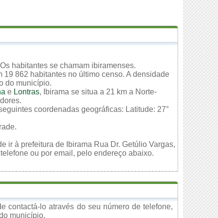
 Os habitantes se chamam ibiramenses.
m 19 862 habitantes no último censo. A densidade
io do município.
na
e
Lontras
, Ibirama se situa a 21 km a Norte-
edores.
 seguintes coordenadas geográficas: Latitude: 27°
rade.
 ir à prefeitura de Ibirama Rua Dr. Getúlio Vargas,
telefone ou por email, pelo endereço abaixo.
e contactá-lo através do seu número de telefone,
 do município.