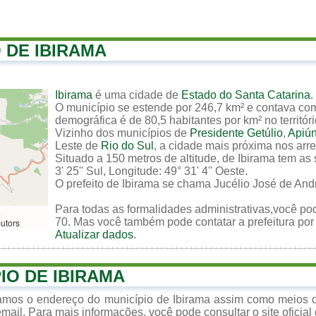
 DE IBIRAMA
Ibirama
é uma cidade de
Estado do Santa Catarina
.
O município se estende por 246,7 km² e contava co
demográfica é de 80,5 habitantes por km² no territór
Vizinho dos municípios de
Presidente Getúlio
,
Apiú
Leste de
Rio do Sul
, a cidade mais próxima nos arr
Situado a 150 metros de altitude, de Ibirama tem as
3' 25'' Sul, Longitude: 49° 31' 4'' Oeste.
O prefeito de Ibirama se chama Jucélio José de And
Para todas as formalidades administrativas,você pode
70. Mas você também pode contatar a prefeitura por 
butors
Atualizar dados
.
IO DE IBIRAMA
zamos o endereço do município de Ibirama assim como meios d
mail. Para mais informações, você pode consultar o site oficial