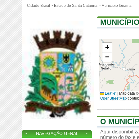
Cidade Brasil >
Estado de Santa Catarina
>
Município Ibirama
MUNICÍPIO
+
−
Leaflet
|
Map data ©
OpenStreetMap
contri
O MUNICÍP
Aqui disponibili
NAVEGAÇÃO GERAL
número do fax e e