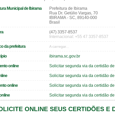
ura Municipal de Ibirama
Prefeitura de Ibirama
Rua Dr. Getúlio Vargas, 70
IBIRAMA - SC, 89140-000
Brasil
ra
(47) 3357-8537
Internacional: +55 47 3357-8537
o da prefeitura
A carregar...
cípio
ibirama.sc.gov.br
ento online
Solicitar segunda via da certidão d
nline
Solicitar segunda via da certidão d
nto online
Solicitar segunda via da certidão 
online
Solicitar segunda via da certidão d
OLICITE ONLINE SEUS CERTIDÕES E