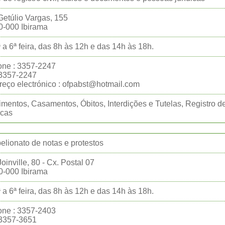
etúlio Vargas, 155
0-000 Ibirama
 a 6ª feira, das 8h às 12h e das 14h às 18h.
one : 3357-2247
:3357-2247
eço electrónico : ofpabst@hotmail.com
mentos, Casamentos, Óbitos, Interdições e Tutelas, Registro d
icas
belionato de notas e protestos
oinville, 80 - Cx. Postal 07
0-000 Ibirama
 a 6ª feira, das 8h às 12h e das 14h às 18h.
one : 3357-2403
:3357-3651