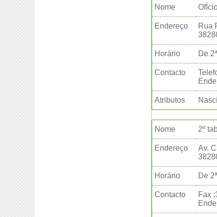
Nome
OfÍci
Endereço
Rua 
3828
Horário
De 2ª
Contacto
Telef
Ender
Atributos
Nasci
Nome
2º ta
Endereço
Av. C
3828
Horário
De 2ª
Contacto
Fax 
Ender