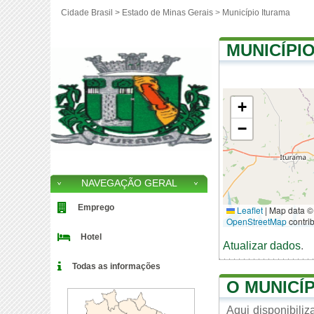
Cidade Brasil >
Estado de Minas Gerais
>
Município Iturama
MUNICÍPI
+
−
NAVEGAÇÃO GERAL
Emprego
Leaflet
|
Map data ©
OpenStreetMap
contri
Hotel
Atualizar dados
.
Todas as informações
O MUNICÍ
Aqui disponibili