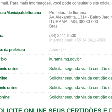
mail. Para mais informações, você pode consultar o site oficial
ura Municipal de Iturama
Prefeitura de Iturama
Av. Alexandrita, 1314 - Bairro Jard
ITURAMA - MG, 38280-000
Brasil
ra
(34) 3411-9500
Internacional: +55 34 3411-9500
o da prefeitura
A carregar...
cípio
iturama.mg.gov.br
ento online
Solicitar segunda via da certidão 
nline
Solicitar segunda via da certidão 
nto online
Solicitar segunda via da certidão 
online
Solicitar segunda via da certidão 
OLICITE ONLINE SEUS CERTIDÕES E