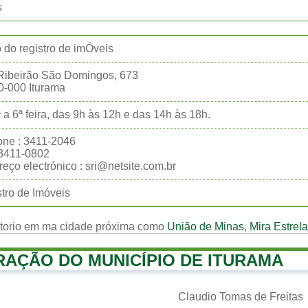
s
o do registro de imÓveis
Ribeirão São Domingos, 673
0-000 Iturama
 a 6ª feira, das 9h às 12h e das 14h às 18h.
one : 3411-2046
:3411-0802
eço electrónico : sri@netsite.com.br
tro de Imóveis
rtorio em ma cidade próxima como
União de Minas
,
Mira Estrela
RAÇÃO DO MUNICÍPIO DE ITURAMA
Claudio Tomas de Freitas