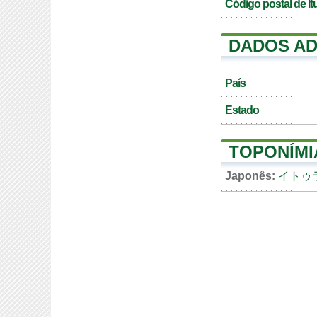
Código postal de I
DADOS AD
País
Estado
TOPONÍMI
Japonês:
イトゥ