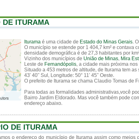
O DE ITURAMA
Iturama
é uma cidade de
Estado do Minas Gerais
. 
O município se estende por 1 404,7 km² e contava c
densidade demográfica é de 27,3 habitantes por km² n
Vizinho dos municípios de
União de Minas
,
Mira Est
Leste de
Fernandópolis
, a cidade mais próxima nos 
Situado a 453 metros de altitude, de Iturama tem as
43' 40'' Sul, Longitude: 50° 11' 45'' Oeste.
O prefeito de Iturama se chama Claudio Tomas de Fr
Para todas as formalidades administrativas,você pode
Bairro Jardim Eldorado. Mas você também pode contat
butors
endereço abaixo.
PIO DE ITURAMA
zamos o endereço do município de Iturama assim como meios d