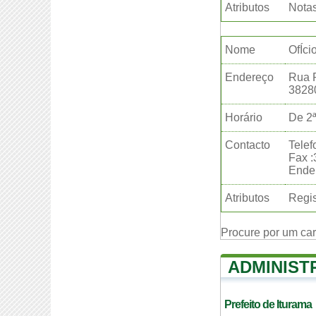
Atributos
Nota
Nome
OfÍci
Endereço
Rua 
3828
Horário
De 2ª
Contacto
Telef
Fax 
Ender
Atributos
Regis
Procure por um ca
ADMINIST
Prefeito de Iturama