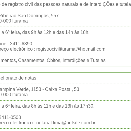
o de registro civil das pessoas naturais e de interdiÇÕes e tutel
Ribeirão São Domingos, 557
0-000 Iturama
 a 6ª feira, das 9h às 12h e das 14h às 18h.
one : 3411-6890
eço electrónico : registrociviliturama@hotmail.com
mentos, Casamentos, Óbitos, Interdições e Tutelas
belionato de notas
ampina Verde, 1153 - Caixa Postal, 53
0-000 Iturama
 a 6ª feira, das 8h às 11h e das 13h às 17h30.
:3411-0503
eço electrónico : notarial.lima@hetsite.com.br