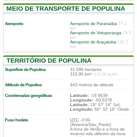
MEIO DE TRANSPORTE DE POPULINA
Aeroporto
Aeroporto de Paranaíba
77.1
km
Aeroporto de Votuporanga
79.3
km
Aeroporto de Araçatuba
132.7
km
TERRITÓRIO DE POPULINA
Superfície de Populina
31 595 hectares
315,95 km²
(121,99 sq mi)
Altitude de Populina
443 metros de altitude
Coordenadas geográficas
Latitude:
-19.9539
Longitude:
-50.5378
Latitude:
19° 57' 14'' Sul
,
Longitude:
50° 32' 16'' Oeste
Fuso horário
UTC
-3:00
(America/Sao_Paulo)
A hora de Verão e a hora de
Inverno não diferem da hora