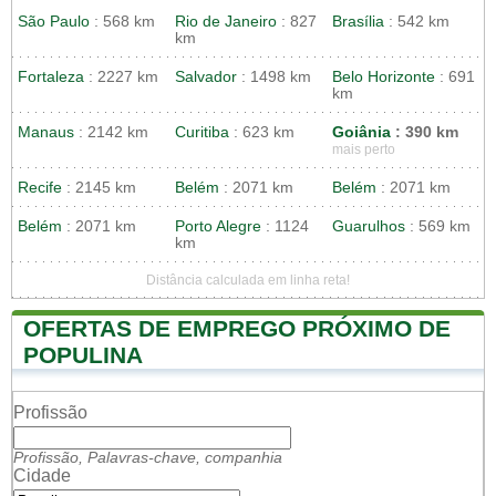
São Paulo
: 568 km
Rio de Janeiro
: 827
Brasília
: 542 km
km
Fortaleza
: 2227 km
Salvador
: 1498 km
Belo Horizonte
: 691
km
Manaus
: 2142 km
Curitiba
: 623 km
Goiânia
: 390 km
mais perto
Recife
: 2145 km
Belém
: 2071 km
Belém
: 2071 km
Belém
: 2071 km
Porto Alegre
: 1124
Guarulhos
: 569 km
km
Distância calculada em linha reta!
OFERTAS DE EMPREGO PRÓXIMO DE
POPULINA
Profissão
Profissão, Palavras-chave, companhia
Cidade