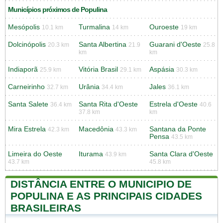
Municípios próximos de Populina
Mesópolis
Turmalina
Ouroeste
10.1 km
14 km
19 km
Dolcinópolis
Santa Albertina
Guarani d'Oeste
20.3 km
21.9
25.8
km
km
Indiaporã
Vitória Brasil
Aspásia
25.9 km
29.1 km
30.3 km
Carneirinho
Urânia
Jales
32.7 km
34.4 km
36.1 km
Santa Salete
Santa Rita d'Oeste
Estrela d'Oeste
36.4 km
40.6
37.8 km
km
Mira Estrela
Macedônia
Santana da Ponte
42.3 km
43.3 km
Pensa
43.5 km
Limeira do Oeste
Iturama
Santa Clara d'Oeste
43.9 km
43.7 km
45.8 km
DISTÂNCIA ENTRE O MUNICIPIO DE
POPULINA E AS PRINCIPAIS CIDADES
BRASILEIRAS