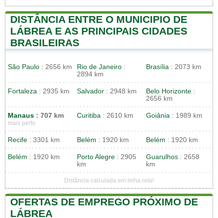
DISTÂNCIA ENTRE O MUNICIPIO DE
LÁBREA E AS PRINCIPAIS CIDADES
BRASILEIRAS
São Paulo
: 2656 km
Rio de Janeiro
:
Brasília
: 2073 km
2894 km
Fortaleza
: 2935 km
Salvador
: 2948 km
Belo Horizonte
:
2656 km
Manaus
: 707 km
Curitiba
: 2610 km
Goiânia
: 1989 km
mais perto
Recife
: 3301 km
Belém
: 1920 km
Belém
: 1920 km
Belém
: 1920 km
Porto Alegre
: 2905
Guarulhos
: 2658
km
km
Distância calculada em linha reta!
OFERTAS DE EMPREGO PRÓXIMO DE
LÁBREA