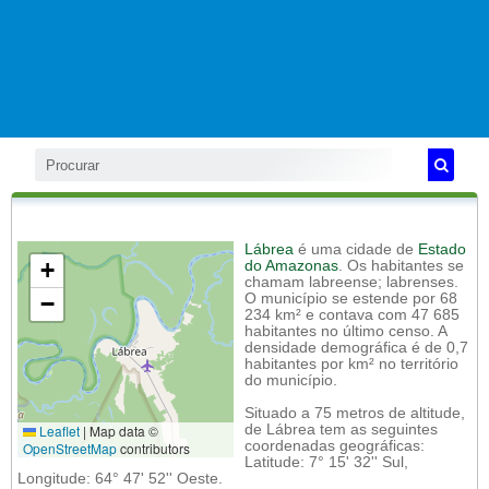
Lábrea
é uma cidade de
Estado
+
do Amazonas
. Os habitantes se
chamam labreense; labrenses.
−
O município se estende por 68
234 km² e contava com 47 685
habitantes no último censo. A
densidade demográfica é de 0,7
habitantes por km² no território
do município.
Situado a 75 metros de altitude,
Leaflet
|
Map data ©
de Lábrea tem as seguintes
coordenadas geográficas:
OpenStreetMap
contributors
Latitude: 7° 15' 32'' Sul,
Longitude: 64° 47' 52'' Oeste.