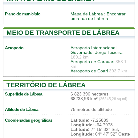
Plano do município
Mapa de Lábrea
: Encontrar
uma rua de Lábrea.
MEIO DE TRANSPORTE DE LÁBREA
Aeroporto
Aeroporto Internacional
Governador Jorge Teixeira
189.2 km
Aeroporto de Carauari
353.1
km
Aeroporto de Coari
393.7 km
TERRITÓRIO DE LÁBREA
Superfície de Lábrea
6 823 396 hectares
68233,96 km²
(26345,28 sq mi)
Altitude de Lábrea
75 metros de altitude
Coordenadas geográficas
Latitude:
-7.25889
Longitude:
-64.7978
Latitude:
7° 15' 32'' Sul
,
Longitude:
64° 47' 52'' Oeste