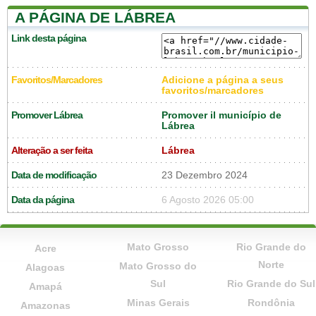
A PÁGINA DE LÁBREA
Link desta página
Favoritos/Marcadores
Adicione a página a seus
favoritos/marcadores
Promover Lábrea
Promover il município de
Lábrea
Alteração a ser feita
Lábrea
Data de modificação
23 Dezembro 2024
Data da página
6 Agosto 2026 05:00
Mato Grosso
Rio Grande do
Acre
Norte
Mato Grosso do
Alagoas
Sul
Rio Grande do Sul
Amapá
Minas Gerais
Rondônia
Amazonas