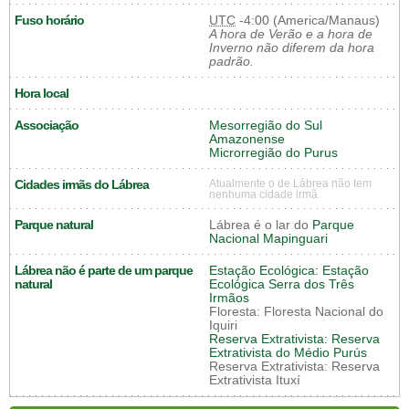
Fuso horário
UTC
-4:00 (America/Manaus)
A hora de Verão e a hora de
Inverno não diferem da hora
padrão.
Hora local
Associação
Mesorregião do Sul
Amazonense
Microrregião do Purus
Cidades irmãs do Lábrea
Atualmente o de Lábrea não tem
nenhuma cidade irmã.
Parque natural
Lábrea é o lar do
Parque
Nacional Mapinguari
Lábrea não é parte de um parque
Estação Ecológica: Estação
natural
Ecológica Serra dos Três
Irmãos
Floresta: Floresta Nacional do
Iquiri
Reserva Extrativista: Reserva
Extrativista do Médio Purús
Reserva Extrativista: Reserva
Extrativista Ituxí