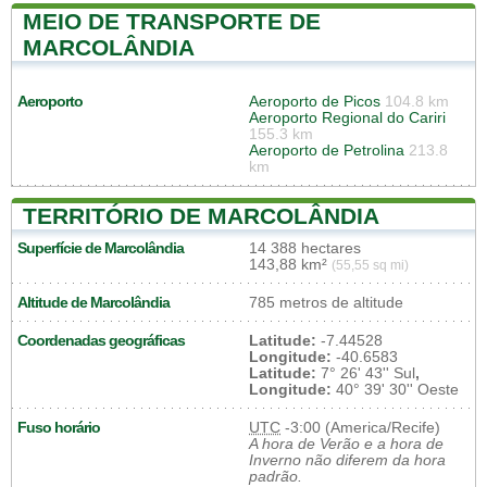
MEIO DE TRANSPORTE DE
MARCOLÂNDIA
Aeroporto
Aeroporto de Picos
104.8 km
Aeroporto Regional do Cariri
155.3 km
Aeroporto de Petrolina
213.8
km
TERRITÓRIO DE MARCOLÂNDIA
Superfície de Marcolândia
14 388 hectares
143,88 km²
(55,55 sq mi)
Altitude de Marcolândia
785 metros de altitude
Coordenadas geográficas
Latitude:
-7.44528
Longitude:
-40.6583
Latitude:
7° 26' 43'' Sul
,
Longitude:
40° 39' 30'' Oeste
Fuso horário
UTC
-3:00 (America/Recife)
A hora de Verão e a hora de
Inverno não diferem da hora
padrão.