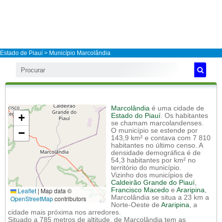
Estado de Piauí
>
Município Marcolândia
Marcolândia
é uma cidade de
+
Estado do Piauí
. Os habitantes
se chamam marcolandenses.
−
O município se estende por
143,9 km² e contava com 7 810
habitantes no último censo. A
densidade demográfica é de
54,3 habitantes por km² no
território do município.
Vizinho dos municípios de
Caldeirão Grande do Piauí
,
Leaflet
|
Map data ©
Francisco Macedo
e
Araripina
,
Marcolândia se situa a 23 km a
OpenStreetMap
contributors
Norte-Oeste de
Araripina
, a
cidade mais próxima nos arredores.
Situado a 785 metros de altitude, de Marcolândia tem as