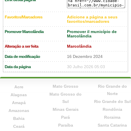
Favoritos/Marcadores
Adicione a página a seus
favoritos/marcadores
Promover Marcolândia
Promover il município de
Marcolândia
Alteração a ser feita
Marcolândia
Data de modificação
16 Dezembro 2024
Data da página
30 Julho 2026 05:03
Mato Grosso
Rio Grande do
Acre
Norte
Mato Grosso do
Alagoas
Sul
Rio Grande do Sul
Amapá
Minas Gerais
Rondônia
Amazonas
Pará
Roraima
Bahia
Paraíba
Santa Catarina
Ceará