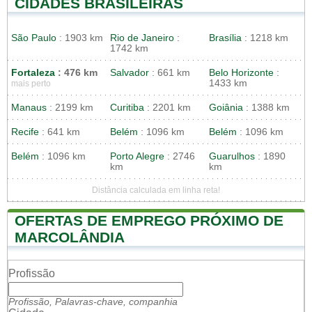
CIDADES BRASILEIRAS
São Paulo
: 1903 km
Rio de Janeiro
:
Brasília
: 1218 km
1742 km
Fortaleza
: 476 km
Salvador
: 661 km
Belo Horizonte
:
1433 km
mais perto
Manaus
: 2199 km
Curitiba
: 2201 km
Goiânia
: 1388 km
Recife
: 641 km
Belém
: 1096 km
Belém
: 1096 km
Belém
: 1096 km
Porto Alegre
: 2746
Guarulhos
: 1890
km
km
Distância calculada em linha reta!
OFERTAS DE EMPREGO PRÓXIMO DE
MARCOLÂNDIA
Profissão
Profissão, Palavras-chave, companhia