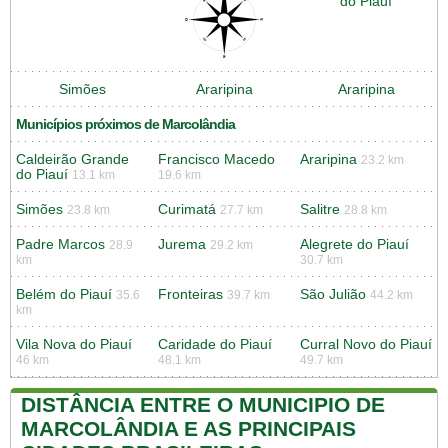
do Piauí
Simões
Araripina
Araripina
Municípios próximos de Marcolândia
Caldeirão Grande
Francisco Macedo
Araripina
23.2 km
do Piauí
13.1 km
19.6 km
Simões
Curimatá
Salitre
23.8 km
27.7 km
28.8 km
Padre Marcos
Jurema
Alegrete do Piauí
28.9
29.2 km
km
30.7 km
Belém do Piauí
Fronteiras
São Julião
35.6
39.7 km
44.2 km
km
Vila Nova do Piauí
Caridade do Piauí
Curral Novo do Piauí
46 km
48.1 km
49.7 km
DISTÂNCIA ENTRE O MUNICIPIO DE
MARCOLÂNDIA E AS PRINCIPAIS