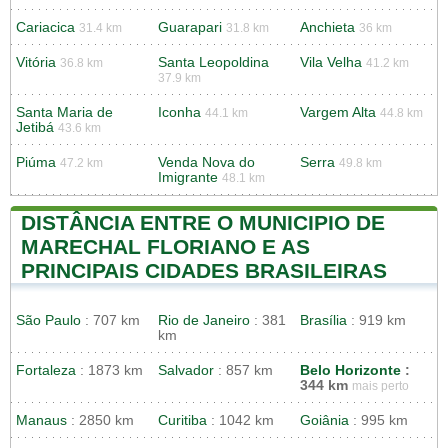
Cariacica
Guarapari
Anchieta
31.4 km
31.8 km
36 km
Vitória
Santa Leopoldina
Vila Velha
36.8 km
41.2 km
37.9 km
Santa Maria de
Iconha
Vargem Alta
44.1 km
44.8 km
Jetibá
43.6 km
Piúma
Venda Nova do
Serra
47.2 km
49.8 km
Imigrante
48.1 km
DISTÂNCIA ENTRE O MUNICIPIO DE
MARECHAL FLORIANO E AS
PRINCIPAIS CIDADES BRASILEIRAS
São Paulo
: 707 km
Rio de Janeiro
: 381
Brasília
: 919 km
km
Fortaleza
: 1873 km
Salvador
: 857 km
Belo Horizonte
:
344 km
mais perto
Manaus
: 2850 km
Curitiba
: 1042 km
Goiânia
: 995 km