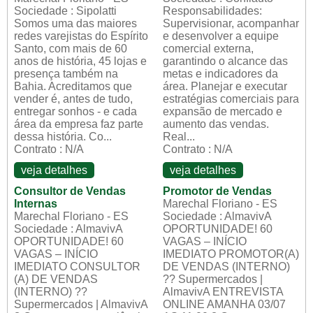
Sociedade : Sipolatti
Responsabilidades:
Somos uma das maiores
Supervisionar, acompanhar
redes varejistas do Espírito
e desenvolver a equipe
Santo, com mais de 60
comercial externa,
anos de história, 45 lojas e
garantindo o alcance das
presença também na
metas e indicadores da
Bahia. Acreditamos que
área. Planejar e executar
vender é, antes de tudo,
estratégias comerciais para
entregar sonhos - e cada
expansão de mercado e
área da empresa faz parte
aumento das vendas.
dessa história. Co...
Real...
Contrato : N/A
Contrato : N/A
veja detalhes
veja detalhes
Consultor de Vendas
Promotor de Vendas
Internas
Marechal Floriano - ES
Marechal Floriano - ES
Sociedade : AlmavivA
Sociedade : AlmavivA
OPORTUNIDADE! 60
OPORTUNIDADE! 60
VAGAS – INÍCIO
VAGAS – INÍCIO
IMEDIATO PROMOTOR(A)
IMEDIATO CONSULTOR
DE VENDAS (INTERNO)
(A) DE VENDAS
?? Supermercados |
(INTERNO) ??
AlmavivA ENTREVISTA
Supermercados | AlmavivA
ONLINE AMANHA 03/07