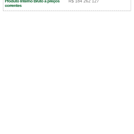
Produto Interno Bruto a preços
R$ 184 262 127
correntes