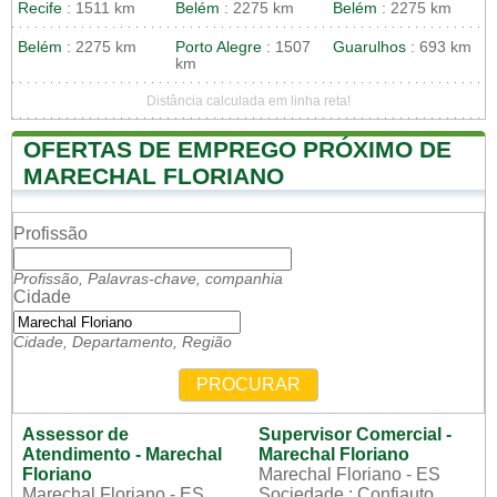
Recife
: 1511 km
Belém
: 2275 km
Belém
: 2275 km
Belém
: 2275 km
Porto Alegre
: 1507
Guarulhos
: 693 km
km
Distância calculada em linha reta!
OFERTAS DE EMPREGO PRÓXIMO DE
MARECHAL FLORIANO
Profissão
Profissão, Palavras-chave, companhia
Cidade
Cidade, Departamento, Região
PROCURAR
Assessor de
Supervisor Comercial -
Atendimento - Marechal
Marechal Floriano
Floriano
Marechal Floriano - ES
Marechal Floriano - ES
Sociedade : Confiauto