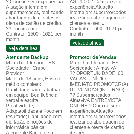
? Com ou sem experiência
AS 11:00 ? Com ou sem
Atuação interna em
experiência Atuação
supermercados, realizando
interna em supermercados,
abordagem de clientes e
realizando abordagem de
oferta de cartão de crédito.
clientes e ofert...
?? Locais com ...
Contrato : 1600 - 1621 per
Contrato : 1500 - 1621 per
month
month
veja detalhes
veja detalhes
Atendente Backup
Promotor de Vendas
Marechal Floriano - ES
Marechal Floriano - ES
Sociedade : Grupo
Sociedade : AlmavivA
Provider
?? OPORTUNIDADE! 60
Maior de 18 anos; Ensino
VAGAS – INÍCIO
médio completo;
IMEDIATO PROMOTOR(A)
Habilidade para trabalhar
DE VENDAS (INTERNO)
em equipe; Boa fluência
?? Supermercados |
verbal e escrita;
AlmavivA ENTREVISTA
Proatividade;
ONLINE ? Com ou sem
Adaptabilidade e Foco em
experiência Atuação
resultado; Habilidade com
interna em supermercados,
digitação e noções de
realizando abordagem de
informática básica.
clientes e oferta de cartão
Atendente Backup é o
de créd...