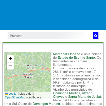
Marechal Floriano
é uma cidade
+
de
Estado do Espírito Santo
. Os
habitantes se chamam
−
florianenses.
O município se estende por
286,1 km² e contava com 17
141 habitantes no último censo.
A densidade demográfica é de
59,9 habitantes por km² no
território do município.
Vizinho dos municípios de
Leaflet
|
Map data ©
Domingos Martins
,
Alfredo
Chaves
e
Santa Maria de Jetibá
,
OpenStreetMap
contributors
Marechal Floriano se situa a 6
km a Sul-Oeste de
Domingos Martins
, a cidade mais próxima nos