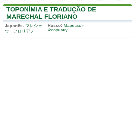
TOPONÍMIA E TRADUÇÃO DE
MARECHAL FLORIANO
Russo:
Марешал-
Japonês:
マレシャ
Флориану
ウ・フロリアノ