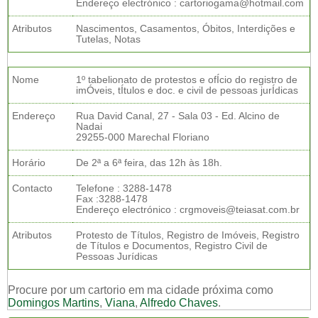
Endereço electrónico : cartoriogama@hotmail.com
Atributos
Nascimentos, Casamentos, Óbitos, Interdições e
Tutelas, Notas
Nome
1º tabelionato de protestos e ofÍcio do registro de
imÓveis, tÍtulos e doc. e civil de pessoas jurÍdicas
Endereço
Rua David Canal, 27 - Sala 03 - Ed. Alcino de
Nadai
29255-000 Marechal Floriano
Horário
De 2ª a 6ª feira, das 12h às 18h.
Contacto
Telefone : 3288-1478
Fax :3288-1478
Endereço electrónico : crgmoveis@teiasat.com.br
Atributos
Protesto de Títulos, Registro de Imóveis, Registro
de Títulos e Documentos, Registro Civil de
Pessoas Jurídicas
Procure por um cartorio em ma cidade próxima como
Domingos Martins
,
Viana
,
Alfredo Chaves
.