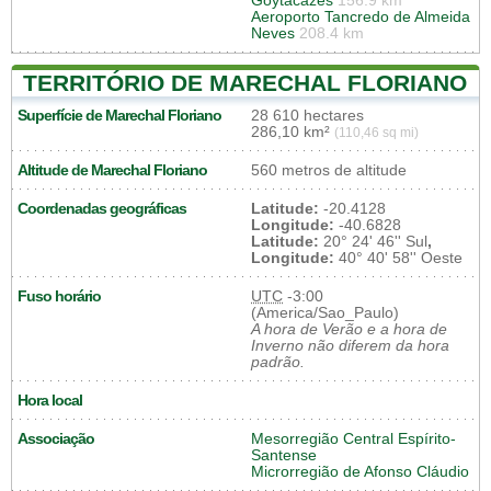
Goytacazes
156.9 km
Aeroporto Tancredo de Almeida
Neves
208.4 km
TERRITÓRIO DE MARECHAL FLORIANO
Superfície de Marechal Floriano
28 610 hectares
286,10 km²
(110,46 sq mi)
Altitude de Marechal Floriano
560 metros de altitude
Coordenadas geográficas
Latitude:
-20.4128
Longitude:
-40.6828
Latitude:
20° 24' 46'' Sul
,
Longitude:
40° 40' 58'' Oeste
Fuso horário
UTC
-3:00
(America/Sao_Paulo)
A hora de Verão e a hora de
Inverno não diferem da hora
padrão.
Hora local
Associação
Mesorregião Central Espírito-
Santense
Microrregião de Afonso Cláudio