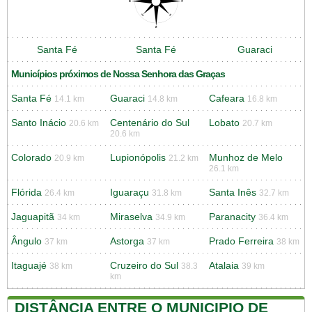
Santa Fé
Santa Fé
Guaraci
Municípios próximos de Nossa Senhora das Graças
Santa Fé
Guaraci
Cafeara
14.1 km
14.8 km
16.8 km
Santo Inácio
Centenário do Sul
Lobato
20.6 km
20.7 km
20.6 km
Colorado
Lupionópolis
Munhoz de Melo
20.9 km
21.2 km
26.1 km
Flórida
Iguaraçu
Santa Inês
26.4 km
31.8 km
32.7 km
Jaguapitã
Miraselva
Paranacity
34 km
34.9 km
36.4 km
Ângulo
Astorga
Prado Ferreira
37 km
37 km
38 km
Itaguajé
Cruzeiro do Sul
Atalaia
38 km
38.3
39 km
km
DISTÂNCIA ENTRE O MUNICIPIO DE