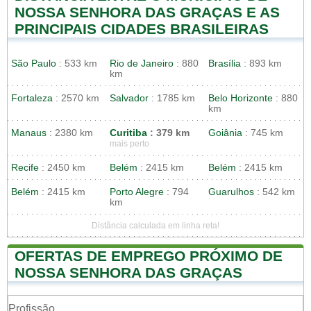
NOSSA SENHORA DAS GRAÇAS E AS
PRINCIPAIS CIDADES BRASILEIRAS
São Paulo
: 533 km
Rio de Janeiro
: 880
Brasília
: 893 km
km
Fortaleza
: 2570 km
Salvador
: 1785 km
Belo Horizonte
: 880
km
Manaus
: 2380 km
Curitiba
: 379 km
Goiânia
: 745 km
mais perto
Recife
: 2450 km
Belém
: 2415 km
Belém
: 2415 km
Belém
: 2415 km
Porto Alegre
: 794
Guarulhos
: 542 km
km
Distância calculada em linha reta!
OFERTAS DE EMPREGO PRÓXIMO DE
NOSSA SENHORA DAS GRAÇAS
Profissão