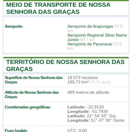
MEIO DE TRANSPORTE DE NOSSA
SENHORA DAS GRAÇAS
Aeroporto
Aeroporto de Arapongas
57.8
km
Aeroporto Regional Silvio Name
Junior
59.7 km
Aeroporto de Paranavaí
73.8
km
TERRITÓRIO DE NOSSA SENHORA DAS
GRAÇAS
Superfície de Nossa Senhora das
18 573 hectares
Graças
185,73 km²
(71,71 sq mi)
Altitude de Nossa Senhora das
489 metros de altitude
Graças
Coordenadas geográficas
Latitude:
-22.9139
Longitude:
-51.7939
Latitude:
22° 54' 50'' Sul
,
Longitude:
51° 47' 38'' Oeste
Fuso horário
UTC
-3:00