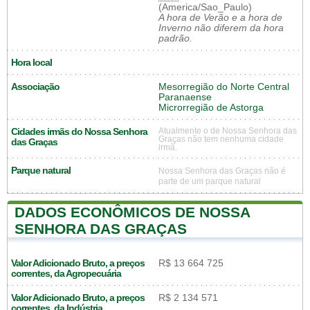
(America/Sao_Paulo)
A hora de Verão e a hora de
Inverno não diferem da hora
padrão.
Hora local
Associação
Mesorregião do Norte Central
Paranaense
Microrregião de Astorga
Cidades irmãs do Nossa Senhora
Atualmente o de Nossa Senhora das
Graças não tem nenhuma cidade
das Graças
irmã.
Parque natural
Nossa Senhora das Graças não é
parte de um parque natural
DADOS ECONÔMICOS DE NOSSA
SENHORA DAS GRAÇAS
Valor Adicionado Bruto, a preços
R$ 13 664 725
correntes, da Agropecuária
Valor Adicionado Bruto, a preços
R$ 2 134 571
correntes, da Indústria