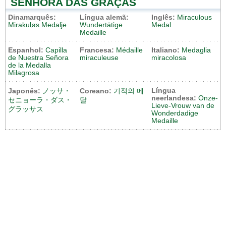
SENHORA DAS GRAÇAS
Dinamarquês:
Língua alemã:
Inglês:
Miraculous
Mirakuløs Medalje
Wundertätige
Medal
Medaille
Espanhol:
Capilla
Francesa:
Médaille
Italiano:
Medaglia
de Nuestra Señora
miraculeuse
miracolosa
de la Medalla
Milagrosa
Língua
Japonês:
ノッサ・
Coreano:
기적의 메
neerlandesa:
Onze-
セニョーラ・ダス・
달
Lieve-Vrouw van de
グラッサス
Wonderdadige
Medaille