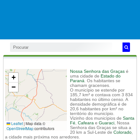
Nossa Senhora das Graças
é
+
uma cidade de
Estado do
Paraná
. Os habitantes se
−
chamam gracenses.
O município se estende por
185,7 km² e contava com 3 834
habitantes no último censo. A
densidade demográfica é de
20,6 habitantes por km² no
território do município.
Vizinho dos municípios de
Santa
Leaflet
|
Map data ©
Fé
,
Cafeara
e
Guaraci
, Nossa
Senhora das Graças se situa a
OpenStreetMap
contributors
20 km a Sul-Leste de
Colorado
,
a cidade mais próxima nos arredores.