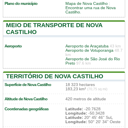
Plano do município
Mapa de Nova Castilho
:
Encontrar uma rua de Nova
Castilho.
MEIO DE TRANSPORTE DE NOVA
CASTILHO
Aeroporto
Aeroporto de Araçatuba
43 km
Aeroporto de Votuporanga
48.7
km
Aeroporto de São José do Rio
Preto
97.6 km
TERRITÓRIO DE NOVA CASTILHO
Superfície de Nova Castilho
18 323 hectares
183,23 km²
(70,75 sq mi)
Altitude de Nova Castilho
420 metros de altitude
Coordenadas geográficas
Latitude:
-20.7628
Longitude:
-50.3428
Latitude:
20° 45' 46'' Sul
,
Longitude:
50° 20' 34'' Oeste