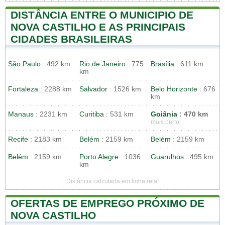
DISTÂNCIA ENTRE O MUNICIPIO DE
NOVA CASTILHO E AS PRINCIPAIS
CIDADES BRASILEIRAS
São Paulo
: 492 km
Rio de Janeiro
: 775
Brasília
: 611 km
km
Fortaleza
: 2288 km
Salvador
: 1526 km
Belo Horizonte
: 676
km
Manaus
: 2231 km
Curitiba
: 531 km
Goiânia
: 470 km
mais perto
Recife
: 2183 km
Belém
: 2159 km
Belém
: 2159 km
Belém
: 2159 km
Porto Alegre
: 1036
Guarulhos
: 495 km
km
Distância calculada em linha reta!
OFERTAS DE EMPREGO PRÓXIMO DE
NOVA CASTILHO