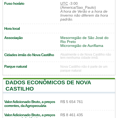
Fuso horário
UTC
-3:00
(America/Sao_Paulo)
A hora de Verão e a hora de
Inverno não diferem da hora
padrão.
Hora local
Associação
Mesorregião de São José do
Rio Preto
Microrregião de Auriflama
Cidades irmãs do Nova Castilho
Atualmente o de Nova Castilho não
tem nenhuma cidade irmã.
Parque natural
Nova Castilho não é parte de um
parque natural
DADOS ECONÔMICOS DE NOVA
CASTILHO
Valor Adicionado Bruto, a preços
R$ 5 654 761
correntes, da Agropecuária
Valor Adicionado Bruto, a preços
R$ 8 461 435