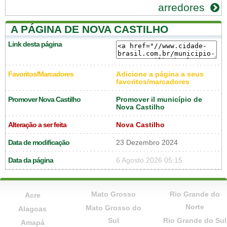
arredores
A PÁGINA DE NOVA CASTILHO
Link desta página
Favoritos/Marcadores
Adicione a página a seus
favoritos/marcadores
Promover Nova Castilho
Promover il município de
Nova Castilho
Alteração a ser feita
Nova Castilho
Data de modificação
23 Dezembro 2024
Data da página
6 Agosto 2026 05:15
Mato Grosso
Rio Grande do
Acre
Norte
Mato Grosso do
Alagoas
Sul
Rio Grande do Sul
Amapá