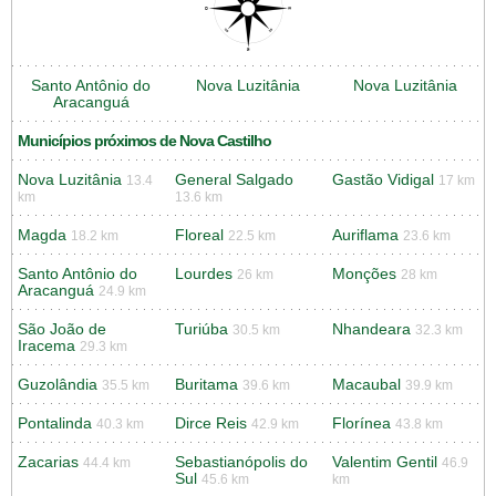
Santo Antônio do
Nova Luzitânia
Nova Luzitânia
Aracanguá
Municípios próximos de Nova Castilho
Nova Luzitânia
General Salgado
Gastão Vidigal
13.4
17 km
km
13.6 km
Magda
Floreal
Auriflama
18.2 km
22.5 km
23.6 km
Santo Antônio do
Lourdes
Monções
26 km
28 km
Aracanguá
24.9 km
São João de
Turiúba
Nhandeara
30.5 km
32.3 km
Iracema
29.3 km
Guzolândia
Buritama
Macaubal
35.5 km
39.6 km
39.9 km
Pontalinda
Dirce Reis
Florínea
40.3 km
42.9 km
43.8 km
Zacarias
Sebastianópolis do
Valentim Gentil
44.4 km
46.9
Sul
45.6 km
km