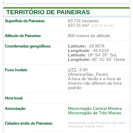
TERRITÓRIO DE PAINEIRAS
Superfície de Paineiras
63 731 hectares
637,31 km²
(246,07 sq mi)
Altitude de Paineiras
800 metros de altitude
Coordenadas geográficas
Latitude:
-18.9078
Longitude:
-45.5319
Latitude:
18° 54' 28'' Sul
,
Longitude:
45° 31' 55'' Oeste
Fuso horário
UTC
-3:00
(America/Sao_Paulo)
A hora de Verão e a hora de
Inverno não diferem da hora
padrão.
Hora local
Associação
Mesorregião Central Mineira
Microrregião de Três Marias
Cidades irmãs do Paineiras
Atualmente o de Paineiras não tem
nenhuma cidade irmã.