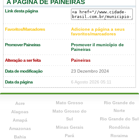
A PÁGINA DE PAINEIRAS
Link desta página
Favoritos/Marcadores
Adicione a página a seus
favoritos/marcadores
Promover Paineiras
Promover il município de
Paineiras
Alteração a ser feita
Paineiras
Data de modificação
23 Dezembro 2024
Data da página
6 Agosto 2026 05:11
Mato Grosso
Rio Grande do
Acre
Norte
Mato Grosso do
Alagoas
Sul
Rio Grande do Sul
Amapá
Minas Gerais
Rondônia
Amazonas
Pará
Roraima
Bahia