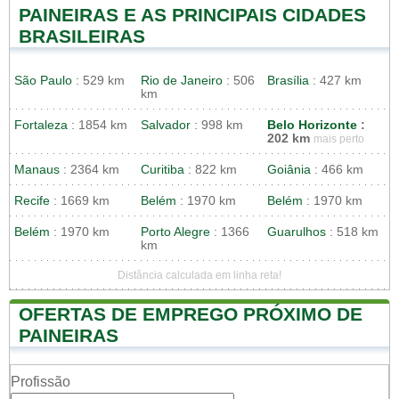
PAINEIRAS E AS PRINCIPAIS CIDADES
BRASILEIRAS
São Paulo
: 529 km
Rio de Janeiro
: 506
Brasília
: 427 km
km
Fortaleza
: 1854 km
Salvador
: 998 km
Belo Horizonte
:
202 km
mais perto
Manaus
: 2364 km
Curitiba
: 822 km
Goiânia
: 466 km
Recife
: 1669 km
Belém
: 1970 km
Belém
: 1970 km
Belém
: 1970 km
Porto Alegre
: 1366
Guarulhos
: 518 km
km
Distância calculada em linha reta!
OFERTAS DE EMPREGO PRÓXIMO DE
PAINEIRAS
Profissão