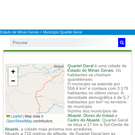
Estado de Minas Gerais
>
Município Quartel Geral
Quartel Geral
é uma cidade de
+
Estado do Minas Gerais
. Os
habitantes se chamam
−
quartelenses.
O município se estende por
556,4 km² e contava com 3 179
habitantes no último censo. A
densidade demográfica é de 5,7
habitantes por km² no território
do município.
Vizinho dos municípios de
Leaflet
|
Map data ©
Abaeté
,
Dores do Indaiá
e
Cedro do Abaeté
, Quartel Geral
OpenStreetMap
contributors
se situa a 17 km a Sul-Oeste de
Abaeté
, a cidade mais próxima nos arredores.
Situado a 710 metros de altitude, de Quartel Geral tem as