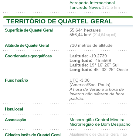
Aeroporto Internacional
Tancredo Neves
171.5 km
TERRITÓRIO DE QUARTEL GERAL
Superfície de Quartel Geral
55 644 hectares
556,44 km²
(214,84 sq mi)
Altitude de Quartel Geral
710 metros de altitude
Coordenadas geográficas
Latitude:
-19.2739
Longitude:
-45.5569
Latitude:
19° 16' 26'' Sul
,
Longitude:
45° 33' 25'' Oeste
Fuso horário
UTC
-3:00
(America/Sao_Paulo)
A hora de Verão e a hora de
Inverno não diferem da hora
padrão.
Hora local
Associação
Mesorregião Central Mineira
Microrregião de Bom Despacho
Cidades irmãs do Quartel Geral
Atualmente o de Quartel Geral não