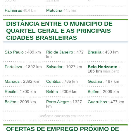
30.6 km
31.9 km
km
Paineiras
Matutina
40.4 km
44.5 km
DISTÂNCIA ENTRE O MUNICIPIO DE
QUARTEL GERAL E AS PRINCIPAIS
CIDADES BRASILEIRAS
São Paulo
: 489 km
Rio de Janeiro
: 472
Brasília
: 459 km
km
Fortaleza
: 1892 km
Salvador
: 1027 km
Belo Horizonte
:
185 km
mais perto
Manaus
: 2392 km
Curitiba
: 785 km
Goiânia
: 487 km
Recife
: 1700 km
Belém
: 2009 km
Belém
: 2009 km
Belém
: 2009 km
Porto Alegre
: 1327
Guarulhos
: 477 km
km
Distância calculada em linha reta!
OFERTAS DE EMPREGO PRÓXIMO DE