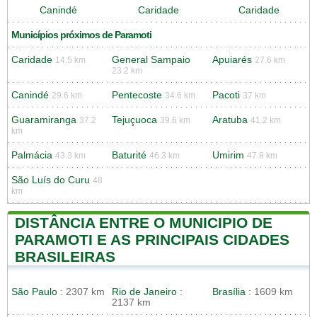
Canindé
Caridade
Caridade
Municípios próximos de Paramoti
Caridade
General Sampaio
Apuiarés
14.5 km
27.6 km
23.2 km
Canindé
Pentecoste
Pacoti
29.6 km
34.6 km
37 km
Guaramiranga
Tejuçuoca
Aratuba
37.2
39.6 km
41.2 km
km
Palmácia
Baturité
Umirim
43.3 km
46.3 km
47.8 km
São Luís do Curu
48
km
DISTÂNCIA ENTRE O MUNICIPIO DE
PARAMOTI E AS PRINCIPAIS CIDADES
BRASILEIRAS
São Paulo
: 2307 km
Rio de Janeiro
:
Brasília
: 1609 km
2137 km