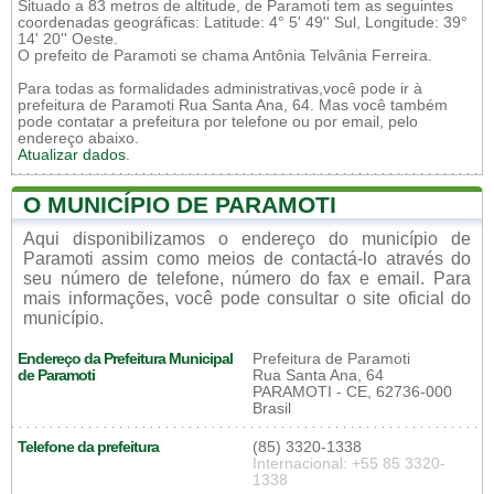
Situado a 83 metros de altitude, de Paramoti tem as seguintes
coordenadas geográficas: Latitude: 4° 5' 49'' Sul, Longitude: 39°
14' 20'' Oeste.
O prefeito de Paramoti se chama Antônia Telvânia Ferreira.
Para todas as formalidades administrativas,você pode ir à
prefeitura de Paramoti Rua Santa Ana, 64. Mas você também
pode contatar a prefeitura por telefone ou por email, pelo
endereço abaixo.
Atualizar dados
.
O MUNICÍPIO DE PARAMOTI
Aqui disponibilizamos o endereço do município de
Paramoti assim como meios de contactá-lo através do
seu número de telefone, número do fax e email. Para
mais informações, você pode consultar o site oficial do
município.
Endereço da Prefeitura Municipal
Prefeitura de Paramoti
de Paramoti
Rua Santa Ana, 64
PARAMOTI - CE, 62736-000
Brasil
Telefone da prefeitura
(85) 3320-1338
Internacional: +55 85 3320-
1338