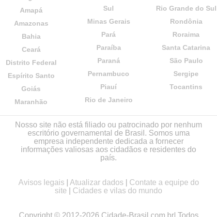
Sul
Rio Grande do Sul
Amapá
Minas Gerais
Rondônia
Amazonas
Pará
Roraima
Bahia
Paraíba
Santa Catarina
Ceará
Paraná
São Paulo
Distrito Federal
Pernambuco
Sergipe
Espírito Santo
Piauí
Tocantins
Goiás
Rio de Janeiro
Maranhão
Nosso site não está filiado ou patrocinado por nenhum
escritório governamental de Brasil. Somos uma
empresa independente dedicada a fornecer
informações valiosas aos cidadãos e residentes do
país.
Avisos legais
|
Atualizar dados
|
Contate a equipe do
site
|
Cidades e vilas do mundo
Copyright © 2012-2026 Cidade-Brasil.com.br| Todos