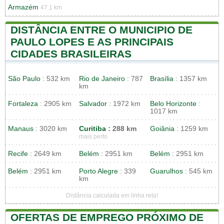
Armazém
47.1 km
DISTÂNCIA ENTRE O MUNICIPIO DE
PAULO LOPES E AS PRINCIPAIS
CIDADES BRASILEIRAS
São Paulo
: 532 km
Rio de Janeiro
: 787
Brasília
: 1357 km
km
Fortaleza
: 2905 km
Salvador
: 1972 km
Belo Horizonte
:
1017 km
Manaus
: 3020 km
Curitiba
: 288 km
Goiânia
: 1259 km
mais perto
Recife
: 2649 km
Belém
: 2951 km
Belém
: 2951 km
Belém
: 2951 km
Porto Alegre
: 339
Guarulhos
: 545 km
km
Distância calculada em linha reta!
OFERTAS DE EMPREGO PRÓXIMO DE