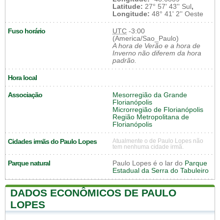
Latitude:
27° 57' 43'' Sul
,
Longitude:
48° 41' 2'' Oeste
Fuso horário
UTC
-3:00
(America/Sao_Paulo)
A hora de Verão e a hora de
Inverno não diferem da hora
padrão.
Hora local
Associação
Mesorregião da Grande
Florianópolis
Microrregião de Florianópolis
Região Metropolitana de
Florianópolis
Cidades irmãs do Paulo Lopes
Atualmente o de Paulo Lopes não
tem nenhuma cidade irmã.
Parque natural
Paulo Lopes é o lar do
Parque
Estadual da Serra do Tabuleiro
DADOS ECONÔMICOS DE PAULO
LOPES