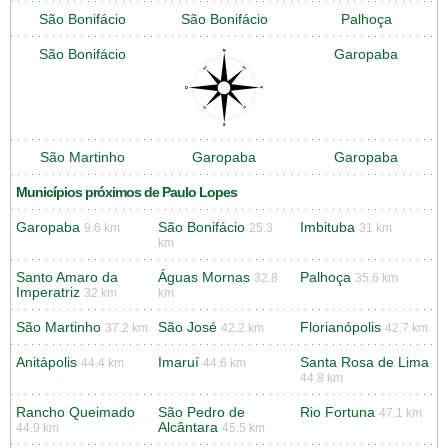
São Bonifácio
São Bonifácio
Palhoça
São Bonifácio
Garopaba
São Martinho
Garopaba
Garopaba
Municípios próximos de Paulo Lopes
Garopaba
São Bonifácio
Imbituba
9.6 km
25.3
31 km
km
Santo Amaro da
Águas Mornas
Palhoça
32.8
35.6 km
Imperatriz
32 km
km
São Martinho
São José
Florianópolis
37.2 km
42.2 km
42.7 km
Anitápolis
Imaruí
Santa Rosa de Lima
44.4 km
44.6 km
44.8 km
Rancho Queimado
São Pedro de
Rio Fortuna
47.1 km
Alcântara
44.9 km
45.5 km