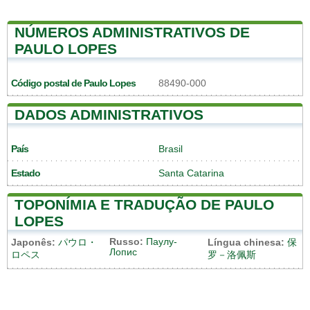
NÚMEROS ADMINISTRATIVOS DE
PAULO LOPES
Código postal de Paulo Lopes
88490-000
DADOS ADMINISTRATIVOS
País
Brasil
Estado
Santa Catarina
TOPONÍMIA E TRADUÇÃO DE PAULO
LOPES
Russo:
Паулу-
Japonês:
パウロ・
Língua chinesa:
保
Лопис
ロペス
罗－洛佩斯