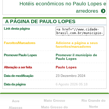
Hotéis econômicos no Paulo Lopes e
arredores
A PÁGINA DE PAULO LOPES
Link desta página
Favoritos/Marcadores
Adicione a página a seus
favoritos/marcadores
Promover Paulo Lopes
Promover il município de
Paulo Lopes
Alteração a ser feita
Paulo Lopes
Data de modificação
23 Dezembro 2024
Data da página
6 Agosto 2026 05:18
Mato Grosso
Rio Grande do
Acre
Norte
Mato Grosso do
Alagoas