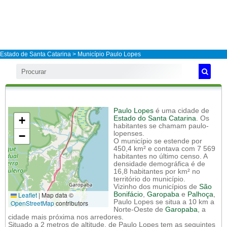
Estado de Santa Catarina
>
Município Paulo Lopes
Paulo Lopes
é uma cidade de
+
Estado do Santa Catarina
. Os
habitantes se chamam paulo-
−
lopenses.
O município se estende por
450,4 km² e contava com 7 569
habitantes no último censo. A
densidade demográfica é de
16,8 habitantes por km² no
território do município.
Vizinho dos municípios de
São
Leaflet
|
Map data ©
Bonifácio
,
Garopaba
e
Palhoça
,
Paulo Lopes se situa a 10 km a
OpenStreetMap
contributors
Norte-Oeste de
Garopaba
, a
cidade mais próxima nos arredores.
Situado a 2 metros de altitude, de Paulo Lopes tem as seguintes