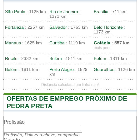
São Paulo
: 1125 km
Rio de Janeiro
:
Brasília
: 711 km
1371 km
Fortaleza
: 2257 km
Salvador
: 1763 km
Belo Horizonte
:
1173 km
Manaus
: 1625 km
Curitiba
: 1119 km
Goiânia
: 557 km
mais perto
Recife
: 2332 km
Belém
: 1811 km
Belém
: 1811 km
Belém
: 1811 km
Porto Alegre
: 1529
Guarulhos
: 1126 km
km
Distância calculada em linha reta!
OFERTAS DE EMPREGO PRÓXIMO DE
PEDRA PRETA
Profissão
Profissão, Palavras-chave, companhia
Cidade