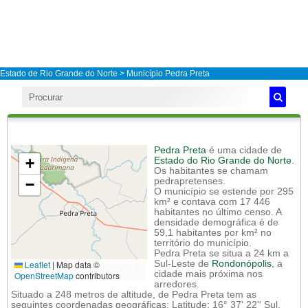
Estado de Rio Grande do Norte
>
Município Pedra Preta
Pedra Preta
é uma cidade de
+
Estado do Rio Grande do Norte
.
Os habitantes se chamam
−
pedrapretenses.
O município se estende por 295
km² e contava com 17 446
habitantes no último censo. A
densidade demográfica é de
59,1 habitantes por km² no
território do município.
Pedra Preta se situa a 24 km a
Leaflet
|
Map data ©
Sul-Leste de
Rondonópolis
, a
cidade mais próxima nos
OpenStreetMap
contributors
arredores.
Situado a 248 metros de altitude, de Pedra Preta tem as
seguintes coordenadas geográficas: Latitude: 16° 37' 22'' Sul,