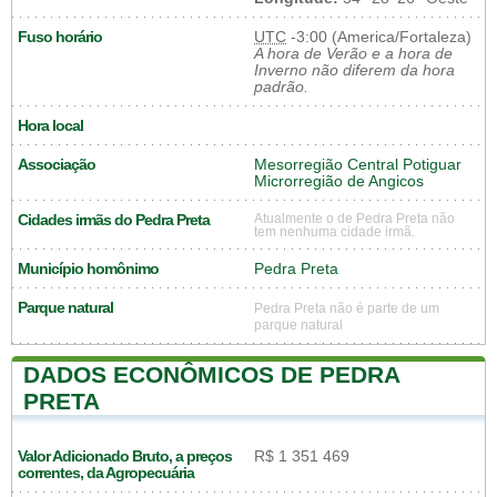
Fuso horário
UTC
-3:00 (America/Fortaleza)
A hora de Verão e a hora de
Inverno não diferem da hora
padrão.
Hora local
Associação
Mesorregião Central Potiguar
Microrregião de Angicos
Cidades irmãs do Pedra Preta
Atualmente o de Pedra Preta não
tem nenhuma cidade irmã.
Município homônimo
Pedra Preta
Parque natural
Pedra Preta não é parte de um
parque natural
DADOS ECONÔMICOS DE PEDRA
PRETA
Valor Adicionado Bruto, a preços
R$ 1 351 469
correntes, da Agropecuária