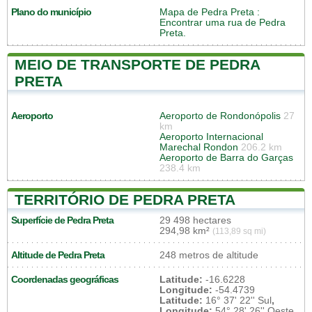
Plano do município
Mapa de Pedra Preta
:
Encontrar uma rua de Pedra
Preta.
MEIO DE TRANSPORTE DE PEDRA
PRETA
Aeroporto
Aeroporto de Rondonópolis
27
km
Aeroporto Internacional
Marechal Rondon
206.2 km
Aeroporto de Barra do Garças
238.4 km
TERRITÓRIO DE PEDRA PRETA
Superfície de Pedra Preta
29 498 hectares
294,98 km²
(113,89 sq mi)
Altitude de Pedra Preta
248 metros de altitude
Coordenadas geográficas
Latitude:
-16.6228
Longitude:
-54.4739
Latitude:
16° 37' 22'' Sul
,
Longitude:
54° 28' 26'' Oeste