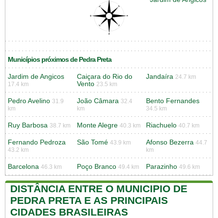
Municípios próximos de Pedra Preta
Jardim de Angicos
Caiçara do Rio do
Jandaíra
24.7 km
Vento
17.4 km
23.5 km
Pedro Avelino
João Câmara
Bento Fernandes
31.9
32.4
km
km
34.5 km
Ruy Barbosa
Monte Alegre
Riachuelo
38.7 km
40.3 km
40.7 km
Fernando Pedroza
São Tomé
Afonso Bezerra
43.9 km
44.7
43.2 km
km
Barcelona
Poço Branco
Parazinho
46.3 km
49.4 km
49.6 km
DISTÂNCIA ENTRE O MUNICIPIO DE
PEDRA PRETA E AS PRINCIPAIS
CIDADES BRASILEIRAS