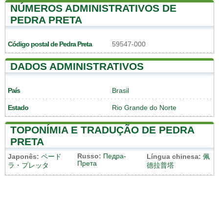
NÚMEROS ADMINISTRATIVOS DE
PEDRA PRETA
Código postal de Pedra Preta
59547-000
DADOS ADMINISTRATIVOS
País
Brasil
Estado
Rio Grande do Norte
TOPONÍMIA E TRADUÇÃO DE PEDRA
PRETA
Russo:
Педра-
Japonês:
ペード
Língua chinesa:
佩
Прета
ラ・プレッタ
德拉普塔