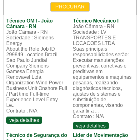
PROCURAR
Técnico OM l - João
Técnico Mecânico I
Câmara - RN
João Câmara - RN
João Câmara - RN
Sociedade : I.V
Sociedade : Siemens
TRANSPORTES E
Energy
LOCACOES LTDA
About the Role Job ID
Suas principais
299849 Location Brazil
responsabilidades serão:
Sao Paulo Jundiaí
Executar manutenções
Company Siemens
preventivas, corretivas e
Gamesa Energia
preditivas em
Renovavel Ltda.
equipamentos e máquinas
Organization Wind Power
pesadas, realizando
Business Unit Onshore Full
diagnósticos técnicos,
/ Part time Full-time
ajustes de sistemas e
Experience Level Entry-
substituição de
Le...
componentes, visando
Contrato : N/A
garantir a ...
Contrato : N/A
veja detalhes
veja detalhes
Técnico de Segurança do
Líder de Movimentação