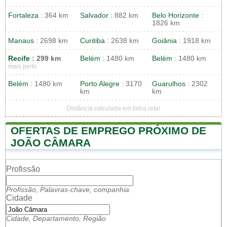
Fortaleza
: 364 km
Salvador
: 882 km
Belo Horizonte
:
1826 km
Manaus
: 2698 km
Curitiba
: 2638 km
Goiânia
: 1918 km
Recife
: 299 km
Belém
: 1480 km
Belém
: 1480 km
mais perto
Belém
: 1480 km
Porto Alegre
: 3170
Guarulhos
: 2302
km
km
Distância calculada em linha reta!
OFERTAS DE EMPREGO PRÓXIMO DE
JOÃO CÂMARA
Profissão
Profissão, Palavras-chave, companhia
Cidade
Cidade, Departamento, Região