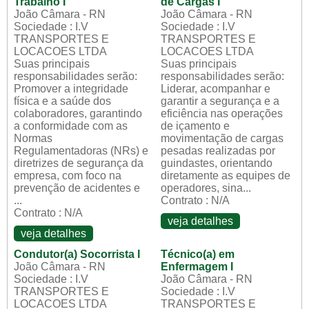
Trabalho I
de Cargas I
João Câmara - RN
João Câmara - RN
Sociedade : I.V
Sociedade : I.V
TRANSPORTES E
TRANSPORTES E
LOCACOES LTDA
LOCACOES LTDA
Suas principais
Suas principais
responsabilidades serão:
responsabilidades serão:
Promover a integridade
Liderar, acompanhar e
física e a saúde dos
garantir a segurança e a
colaboradores, garantindo
eficiência nas operações
a conformidade com as
de içamento e
Normas
movimentação de cargas
Regulamentadoras (NRs) e
pesadas realizadas por
diretrizes de segurança da
guindastes, orientando
empresa, com foco na
diretamente as equipes de
prevenção de acidentes e
operadores, sina...
...
Contrato : N/A
Contrato : N/A
veja detalhes
veja detalhes
Condutor(a) Socorrista I
Técnico(a) em
João Câmara - RN
Enfermagem I
Sociedade : I.V
João Câmara - RN
TRANSPORTES E
Sociedade : I.V
LOCACOES LTDA
TRANSPORTES E