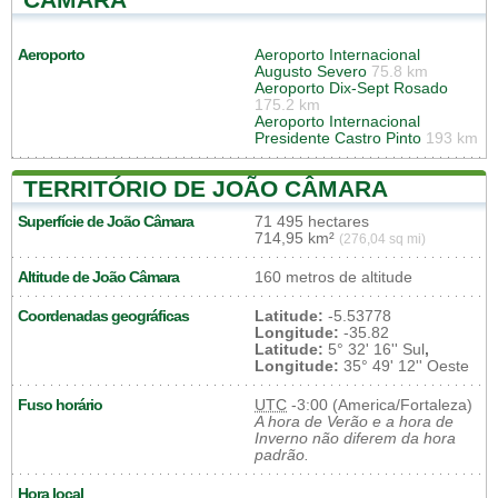
Aeroporto
Aeroporto Internacional
Augusto Severo
75.8 km
Aeroporto Dix-Sept Rosado
175.2 km
Aeroporto Internacional
Presidente Castro Pinto
193 km
TERRITÓRIO DE JOÃO CÂMARA
Superfície de João Câmara
71 495 hectares
714,95 km²
(276,04 sq mi)
Altitude de João Câmara
160 metros de altitude
Coordenadas geográficas
Latitude:
-5.53778
Longitude:
-35.82
Latitude:
5° 32' 16'' Sul
,
Longitude:
35° 49' 12'' Oeste
Fuso horário
UTC
-3:00 (America/Fortaleza)
A hora de Verão e a hora de
Inverno não diferem da hora
padrão.
Hora local