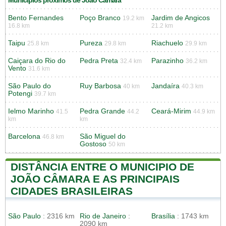
Municípios próximos de João Câmara
Bento Fernandes
Poço Branco
Jardim de Angicos
19.2 km
16.8 km
21.2 km
Taipu
Pureza
Riachuelo
25.8 km
29.8 km
29.9 km
Caiçara do Rio do
Pedra Preta
Parazinho
32.4 km
36.2 km
Vento
31.6 km
São Paulo do
Ruy Barbosa
Jandaíra
40 km
40.3 km
Potengi
39.7 km
Ielmo Marinho
Pedra Grande
Ceará-Mirim
41.5
44.2
44.9 km
km
km
Barcelona
São Miguel do
46.8 km
Gostoso
50 km
DISTÂNCIA ENTRE O MUNICIPIO DE
JOÃO CÂMARA E AS PRINCIPAIS
CIDADES BRASILEIRAS
São Paulo
: 2316 km
Rio de Janeiro
:
Brasília
: 1743 km
2090 km