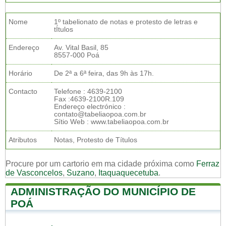
Nome
1º tabelionato de notas e protesto de letras e
tÍtulos
Endereço
Av. Vital Basil, 85
8557-000 Poá
Horário
De 2ª a 6ª feira, das 9h às 17h.
Contacto
Telefone : 4639-2100
Fax :4639-2100R.109
Endereço electrónico :
contato@tabeliaopoa.com.br
Sítio Web : www.tabeliaopoa.com.br
Atributos
Notas, Protesto de Títulos
Procure por um cartorio em ma cidade próxima como
Ferraz
de Vasconcelos
,
Suzano
,
Itaquaquecetuba
.
ADMINISTRAÇÃO DO MUNICÍPIO DE
POÁ