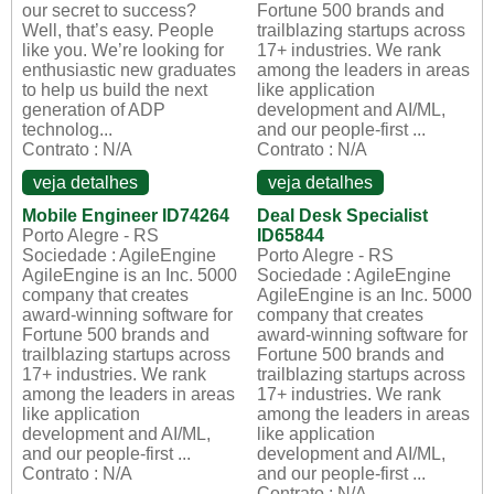
our secret to success?
Fortune 500 brands and
Well, that’s easy. People
trailblazing startups across
like you. We’re looking for
17+ industries. We rank
enthusiastic new graduates
among the leaders in areas
to help us build the next
like application
generation of ADP
development and AI/ML,
technolog...
and our people-first ...
Contrato : N/A
Contrato : N/A
veja detalhes
veja detalhes
Mobile Engineer ID74264
Deal Desk Specialist
Porto Alegre - RS
ID65844
Sociedade : AgileEngine
Porto Alegre - RS
AgileEngine is an Inc. 5000
Sociedade : AgileEngine
company that creates
AgileEngine is an Inc. 5000
award-winning software for
company that creates
Fortune 500 brands and
award-winning software for
trailblazing startups across
Fortune 500 brands and
17+ industries. We rank
trailblazing startups across
among the leaders in areas
17+ industries. We rank
like application
among the leaders in areas
development and AI/ML,
like application
and our people-first ...
development and AI/ML,
Contrato : N/A
and our people-first ...
Contrato : N/A