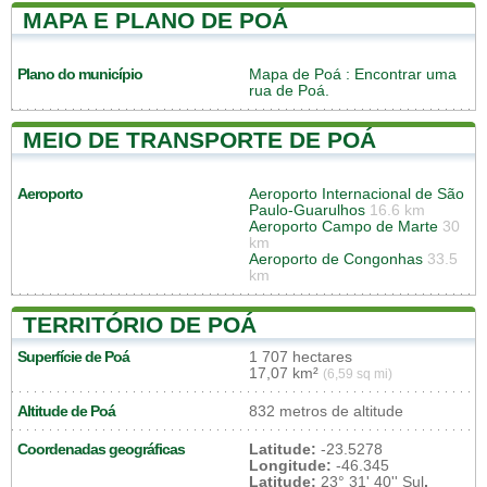
MAPA E PLANO DE POÁ
Plano do município
Mapa de Poá
: Encontrar uma
rua de Poá.
MEIO DE TRANSPORTE DE POÁ
Aeroporto
Aeroporto Internacional de São
Paulo-Guarulhos
16.6 km
Aeroporto Campo de Marte
30
km
Aeroporto de Congonhas
33.5
km
TERRITÓRIO DE POÁ
Superfície de Poá
1 707 hectares
17,07 km²
(6,59 sq mi)
Altitude de Poá
832 metros de altitude
Coordenadas geográficas
Latitude:
-23.5278
Longitude:
-46.345
Latitude:
23° 31' 40'' Sul
,