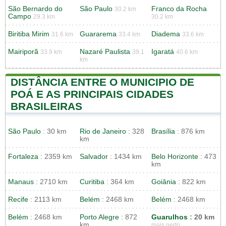
São Bernardo do
São Paulo
Franco da Rocha
30.2 km
Campo
29.3 km
30.2 km
Biritiba Mirim
Guararema
Diadema
31.6 km
33.4 km
33.6 km
Mairiporã
Nazaré Paulista
Igaratá
33.9 km
39.1
40.6 km
km
DISTÂNCIA ENTRE O MUNICIPIO DE
POÁ E AS PRINCIPAIS CIDADES
BRASILEIRAS
São Paulo
: 30 km
Rio de Janeiro
: 328
Brasília
: 876 km
km
Fortaleza
: 2359 km
Salvador
: 1434 km
Belo Horizonte
: 473
km
Manaus
: 2710 km
Curitiba
: 364 km
Goiânia
: 822 km
Recife
: 2113 km
Belém
: 2468 km
Belém
: 2468 km
Belém
: 2468 km
Porto Alegre
: 872
Guarulhos
: 20 km
km
mais perto