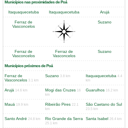
Municípios nas proximidades de Poá
Itaquaquecetuba
Itaquaquecetuba
Arujá
Ferraz de
Suzano
Vasconcelos
Ferraz de
Ferraz de
Suzano
Vasconcelos
Vasconcelos
Municípios próximos de Poá
Ferraz de
Suzano
Itaquaquecetuba
3.8 km
4.4
Vasconcelos
3.1 km
km
Arujá
Mogi das Cruzes
Guarulhos
14.6 km
16
16.2 km
km
Mauá
Ribeirão Pires
São Caetano do Sul
19.9 km
22.1
km
23.5 km
Santo André
Rio Grande da Serra
Santa Isabel
24.8 km
26.4 km
25.1 km