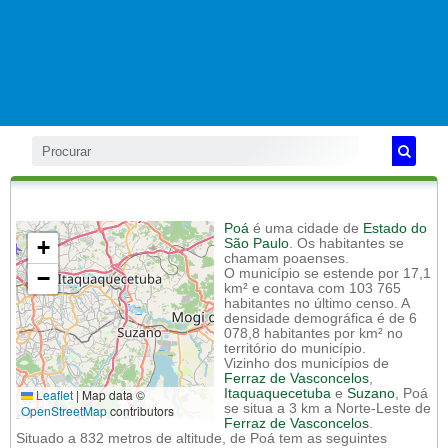
Poá
é uma cidade de
Estado do
+
São Paulo
. Os habitantes se
chamam poaenses.
−
O município se estende por 17,1
km² e contava com 103 765
habitantes no último censo. A
densidade demográfica é de 6
078,8 habitantes por km² no
território do município.
Vizinho dos municípios de
Ferraz de Vasconcelos
,
Leaflet
|
Map data ©
Itaquaquecetuba
e
Suzano
, Poá
se situa a 3 km a Norte-Leste de
OpenStreetMap
contributors
Ferraz de Vasconcelos
.
Situado a 832 metros de altitude, de Poá tem as seguintes