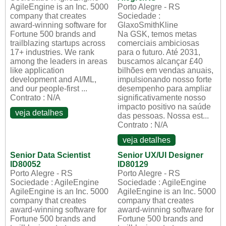
AgileEngine is an Inc. 5000
Porto Alegre - RS
company that creates
Sociedade :
award-winning software for
GlaxoSmithKline
Fortune 500 brands and
Na GSK, temos metas
trailblazing startups across
comerciais ambiciosas
17+ industries. We rank
para o futuro. Até 2031,
among the leaders in areas
buscamos alcançar £40
like application
bilhões em vendas anuais,
development and AI/ML,
impulsionando nosso forte
and our people-first ...
desempenho para ampliar
Contrato : N/A
significativamente nosso
impacto positivo na saúde
veja detalhes
das pessoas. Nossa est...
Contrato : N/A
veja detalhes
Senior Data Scientist
Senior UX/UI Designer
ID80052
ID80129
Porto Alegre - RS
Porto Alegre - RS
Sociedade : AgileEngine
Sociedade : AgileEngine
AgileEngine is an Inc. 5000
AgileEngine is an Inc. 5000
company that creates
company that creates
award-winning software for
award-winning software for
Fortune 500 brands and
Fortune 500 brands and