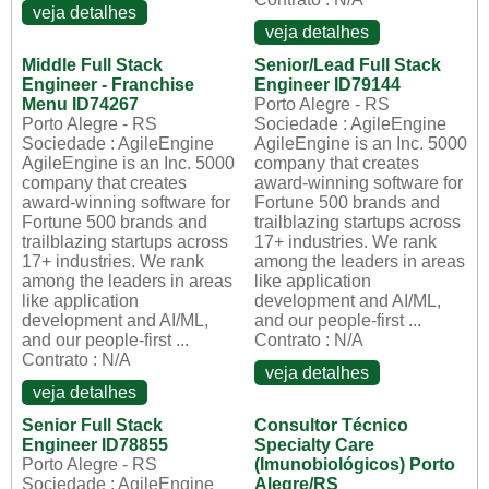
veja detalhes
veja detalhes
Middle Full Stack
Senior/Lead Full Stack
Engineer - Franchise
Engineer ID79144
Menu ID74267
Porto Alegre - RS
Porto Alegre - RS
Sociedade : AgileEngine
Sociedade : AgileEngine
AgileEngine is an Inc. 5000
AgileEngine is an Inc. 5000
company that creates
company that creates
award-winning software for
award-winning software for
Fortune 500 brands and
Fortune 500 brands and
trailblazing startups across
trailblazing startups across
17+ industries. We rank
17+ industries. We rank
among the leaders in areas
among the leaders in areas
like application
like application
development and AI/ML,
development and AI/ML,
and our people-first ...
and our people-first ...
Contrato : N/A
Contrato : N/A
veja detalhes
veja detalhes
Senior Full Stack
Consultor Técnico
Engineer ID78855
Specialty Care
Porto Alegre - RS
(Imunobiológicos) Porto
Sociedade : AgileEngine
Alegre/RS