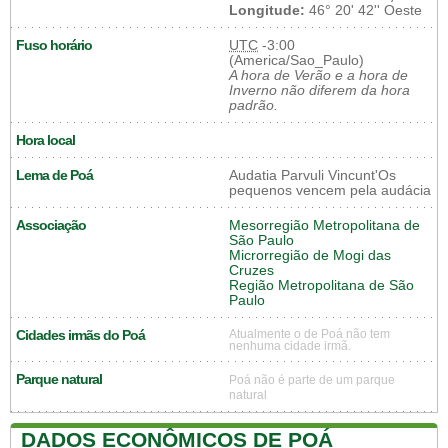
Longitude:
46° 20' 42'' Oeste
Fuso horário
UTC
-3:00
(America/Sao_Paulo)
A hora de Verão e a hora de
Inverno não diferem da hora
padrão.
Hora local
Lema de Poá
Audatia Parvuli Vincunt'Os
pequenos vencem pela audácia
Associação
Mesorregião Metropolitana de
São Paulo
Microrregião de Mogi das
Cruzes
Região Metropolitana de São
Paulo
Cidades irmãs do Poá
Atualmente o de Poá não tem
nenhuma cidade irmã.
Parque natural
Poá não é parte de um parque
natural
DADOS ECONÔMICOS DE POÁ