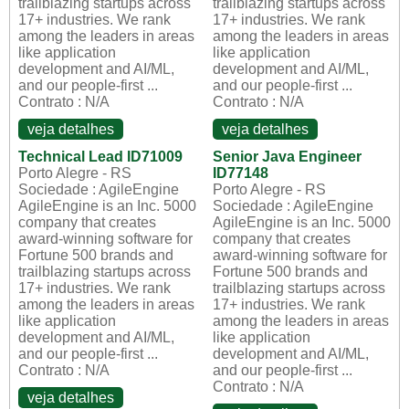
trailblazing startups across
trailblazing startups across
17+ industries. We rank
17+ industries. We rank
among the leaders in areas
among the leaders in areas
like application
like application
development and AI/ML,
development and AI/ML,
and our people-first ...
and our people-first ...
Contrato : N/A
Contrato : N/A
veja detalhes
veja detalhes
Technical Lead ID71009
Senior Java Engineer
Porto Alegre - RS
ID77148
Sociedade : AgileEngine
Porto Alegre - RS
AgileEngine is an Inc. 5000
Sociedade : AgileEngine
company that creates
AgileEngine is an Inc. 5000
award-winning software for
company that creates
Fortune 500 brands and
award-winning software for
trailblazing startups across
Fortune 500 brands and
17+ industries. We rank
trailblazing startups across
among the leaders in areas
17+ industries. We rank
like application
among the leaders in areas
development and AI/ML,
like application
and our people-first ...
development and AI/ML,
Contrato : N/A
and our people-first ...
Contrato : N/A
veja detalhes