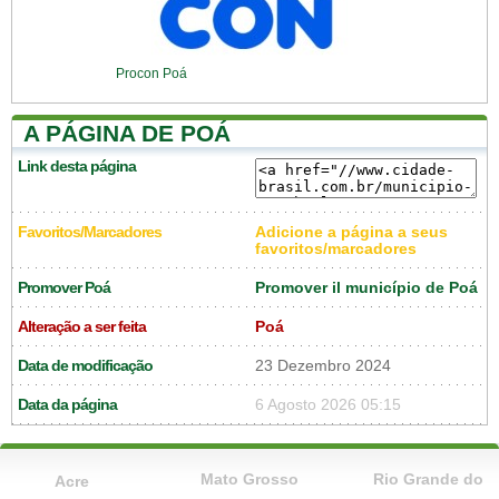
Procon Poá
A PÁGINA DE POÁ
Link desta página
Favoritos/Marcadores
Adicione a página a seus
favoritos/marcadores
Promover Poá
Promover il município de Poá
Alteração a ser feita
Poá
Data de modificação
23 Dezembro 2024
Data da página
6 Agosto 2026 05:15
Mato Grosso
Rio Grande do
Acre