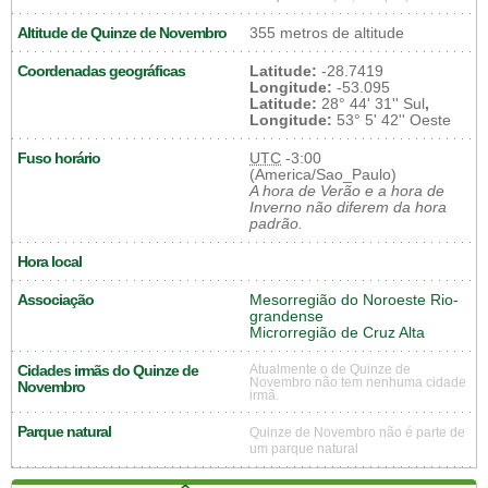
Altitude de Quinze de Novembro
355 metros de altitude
Coordenadas geográficas
Latitude:
-28.7419
Longitude:
-53.095
Latitude:
28° 44' 31'' Sul
,
Longitude:
53° 5' 42'' Oeste
Fuso horário
UTC
-3:00
(America/Sao_Paulo)
A hora de Verão e a hora de
Inverno não diferem da hora
padrão.
Hora local
Associação
Mesorregião do Noroeste Rio-
grandense
Microrregião de Cruz Alta
Cidades irmãs do Quinze de
Atualmente o de Quinze de
Novembro não tem nenhuma cidade
Novembro
irmã.
Parque natural
Quinze de Novembro não é parte de
um parque natural