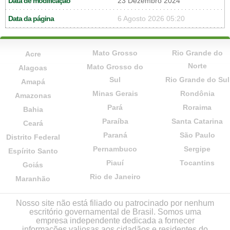
Data de modificação
23 Dezembro 2024
Data da página
6 Agosto 2026 05:20
Mato Grosso
Rio Grande do
Acre
Norte
Mato Grosso do
Alagoas
Sul
Rio Grande do Sul
Amapá
Minas Gerais
Rondônia
Amazonas
Pará
Roraima
Bahia
Paraíba
Santa Catarina
Ceará
Paraná
São Paulo
Distrito Federal
Pernambuco
Sergipe
Espírito Santo
Piauí
Tocantins
Goiás
Rio de Janeiro
Maranhão
Nosso site não está filiado ou patrocinado por nenhum
escritório governamental de Brasil. Somos uma
empresa independente dedicada a fornecer
informações valiosas aos cidadãos e residentes do