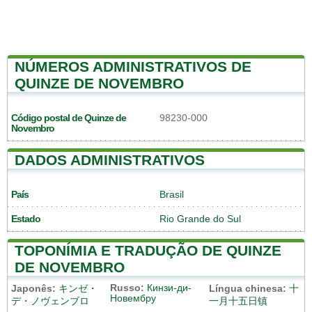
NÚMEROS ADMINISTRATIVOS DE
QUINZE DE NOVEMBRO
Código postal de Quinze de
98230-000
Novembro
DADOS ADMINISTRATIVOS
País
Brasil
Estado
Rio Grande do Sul
TOPONÍMIA E TRADUÇÃO DE QUINZE
DE NOVEMBRO
Russo:
Кинзи-ди-
Japonês:
キンゼ・
Língua chinesa:
十
Новембру
デ・ノヴェンブロ
一月十五日镇