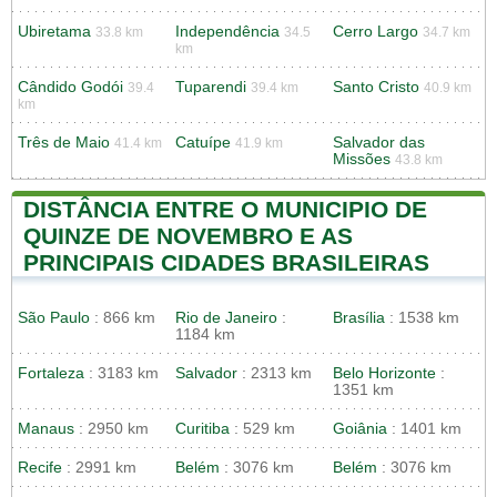
Ubiretama
Independência
Cerro Largo
33.8 km
34.5
34.7 km
km
Cândido Godói
Tuparendi
Santo Cristo
39.4
39.4 km
40.9 km
km
Três de Maio
Catuípe
Salvador das
41.4 km
41.9 km
Missões
43.8 km
DISTÂNCIA ENTRE O MUNICIPIO DE
QUINZE DE NOVEMBRO E AS
PRINCIPAIS CIDADES BRASILEIRAS
São Paulo
: 866 km
Rio de Janeiro
:
Brasília
: 1538 km
1184 km
Fortaleza
: 3183 km
Salvador
: 2313 km
Belo Horizonte
:
1351 km
Manaus
: 2950 km
Curitiba
: 529 km
Goiânia
: 1401 km
Recife
: 2991 km
Belém
: 3076 km
Belém
: 3076 km