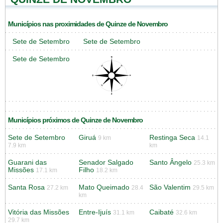
Municípios nas proximidades de Quinze de Novembro
Sete de Setembro
Sete de Setembro
Sete de Setembro
Municípios próximos de Quinze de Novembro
Sete de Setembro
Giruá
Restinga Seca
9 km
14.1
7.9 km
km
Guarani das
Senador Salgado
Santo Ângelo
25.3 km
Missões
Filho
17.1 km
18.2 km
Santa Rosa
Mato Queimado
São Valentim
27.2 km
28.4
29.5 km
km
Vitória das Missões
Entre-Ijuís
Caibaté
31.1 km
32.6 km
29.7 km