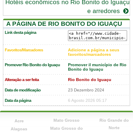
Hotéis econômicos no Rio Bonito do Iguaçu
e arredores
A PÁGINA DE RIO BONITO DO IGUAÇU
Link desta página
Favoritos/Marcadores
Adicione a página a seus
favoritos/marcadores
Promover Rio Bonito do Iguaçu
Promover il município de Rio
Bonito do Iguaçu
Alteração a ser feita
Rio Bonito do Iguaçu
Data de modificação
23 Dezembro 2024
Data da página
6 Agosto 2026 05:17
Mato Grosso
Rio Grande do
Acre
Norte
Mato Grosso do
Alagoas