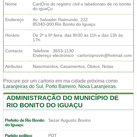
Nome
CartÓrio do registro civil e tabelionato de rio bonito
do iguaÇu
Endereço
Av. Salvador Raimundo, 222
85340-000 Rio Bonito do Iguaçu
Horário
De 2ª a 6ª feira, das 8h30 às 11h e das 13h às
17h.
Contacto
Telefone : 3653-1130
Endereço electrónico : cartorioprovin@hotmail.com
Atributos
Nascimentos, Casamentos, Óbitos, Notas
Procure por um cartorio em ma cidade próxima como
Laranjeiras do Sul
,
Porto Barreiro
,
Nova Laranjeiras
.
ADMINISTRAÇÃO DO MUNICÍPIO DE
RIO BONITO DO IGUAÇU
Prefeito de Rio Bonito
Sezar Augusto Bovino
do Iguaçu
Partido politico
PDT