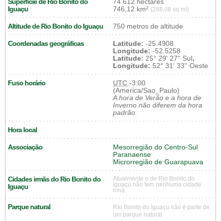
Superfície de Rio Bonito do
74 612 hectares
Iguaçu
746,12 km²
(288,08 sq mi)
Altitude de Rio Bonito do Iguaçu
750 metros de altitude
Coordenadas geográficas
Latitude:
-25.4908
Longitude:
-52.5258
Latitude:
25° 29' 27'' Sul
,
Longitude:
52° 31' 33'' Oeste
Fuso horário
UTC
-3:00
(America/Sao_Paulo)
A hora de Verão e a hora de
Inverno não diferem da hora
padrão.
Hora local
Associação
Mesorregião do Centro-Sul
Paranaense
Microrregião de Guarapuava
Cidades irmãs do Rio Bonito do
Atualmente o de Rio Bonito do
Iguaçu não tem nenhuma cidade
Iguaçu
irmã.
Parque natural
Rio Bonito do Iguaçu não é parte de
um parque natural