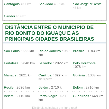
Cantagalo
São João
São Jorge d'Oeste
43.1 km
43.7 km
46 km
Candói
46.4 km
DISTÂNCIA ENTRE O MUNICIPIO DE
RIO BONITO DO IGUAÇU E AS
PRINCIPAIS CIDADES BRASILEIRAS
São Paulo
: 635 km
Rio de Janeiro
: 989
Brasília
: 1183 km
km
Fortaleza
: 2848 km
Salvador
: 2022 km
Belo Horizonte
:
1078 km
Manaus
: 2621 km
Curitiba
: 327 km
Goiânia
: 1039 km
mais perto
Recife
: 2696 km
Belém
: 2710 km
Belém
: 2710 km
Belém
: 2710 km
Porto Alegre
: 521
Guarulhos
: 648 km
km
Distância calculada em linha reta!