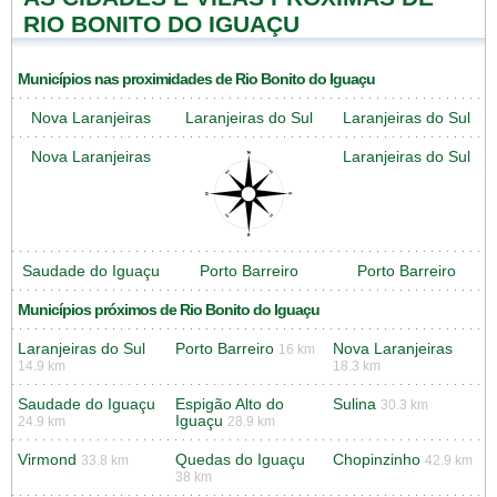
RIO BONITO DO IGUAÇU
Municípios nas proximidades de Rio Bonito do Iguaçu
Nova Laranjeiras
Laranjeiras do Sul
Laranjeiras do Sul
Nova Laranjeiras
Laranjeiras do Sul
Saudade do Iguaçu
Porto Barreiro
Porto Barreiro
Municípios próximos de Rio Bonito do Iguaçu
Laranjeiras do Sul
Porto Barreiro
Nova Laranjeiras
16 km
14.9 km
18.3 km
Saudade do Iguaçu
Espigão Alto do
Sulina
30.3 km
Iguaçu
24.9 km
28.9 km
Virmond
Quedas do Iguaçu
Chopinzinho
33.8 km
42.9 km
38 km