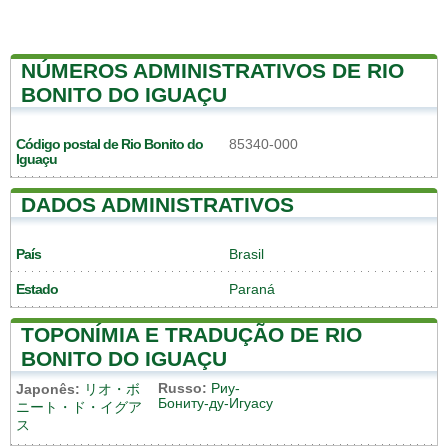
NÚMEROS ADMINISTRATIVOS DE RIO
BONITO DO IGUAÇU
Código postal de Rio Bonito do
85340-000
Iguaçu
DADOS ADMINISTRATIVOS
País
Brasil
Estado
Paraná
TOPONÍMIA E TRADUÇÃO DE RIO
BONITO DO IGUAÇU
Russo:
Риу-
Japonês:
リオ・ボ
Бониту-ду-Игуасу
ニート・ド・イグア
ス