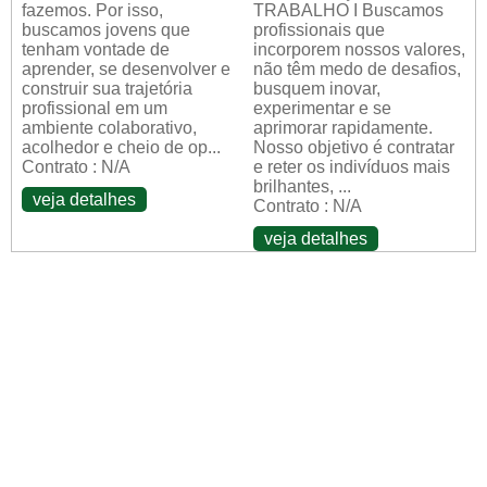
fazemos. Por isso,
TRABALHO I Buscamos
buscamos jovens que
profissionais que
tenham vontade de
incorporem nossos valores,
aprender, se desenvolver e
não têm medo de desafios,
construir sua trajetória
busquem inovar,
profissional em um
experimentar e se
ambiente colaborativo,
aprimorar rapidamente.
acolhedor e cheio de op...
Nosso objetivo é contratar
Contrato : N/A
e reter os indivíduos mais
brilhantes, ...
veja detalhes
Contrato : N/A
veja detalhes