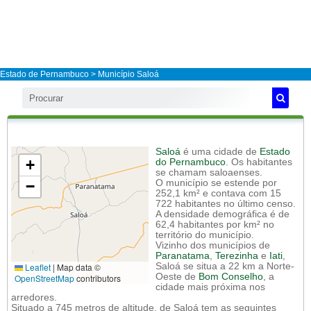
Estado de Pernambuco
>
Município Saloá
Saloá
é uma cidade de
Estado
+
do Pernambuco
. Os habitantes
se chamam saloaenses.
−
O município se estende por
252,1 km² e contava com 15
722 habitantes no último censo.
A densidade demográfica é de
62,4 habitantes por km² no
território do município.
Vizinho dos municípios de
Paranatama
,
Terezinha
e
Iati
,
Leaflet
|
Map data ©
Saloá se situa a 22 km a Norte-
Oeste de
Bom Conselho
, a
OpenStreetMap
contributors
cidade mais próxima nos
arredores.
Situado a 745 metros de altitude, de Saloá tem as seguintes