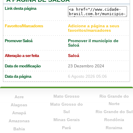
Link desta página
Favoritos/Marcadores
Adicione a página a seus
favoritos/marcadores
Promover Saloá
Promover il município de
Saloá
Alteração a ser feita
Saloá
Data de modificação
23 Dezembro 2024
Data da página
6 Agosto 2026 05:06
Mato Grosso
Rio Grande do
Acre
Norte
Mato Grosso do
Alagoas
Sul
Rio Grande do Sul
Amapá
Minas Gerais
Rondônia
Amazonas
Pará
Roraima
Bahia