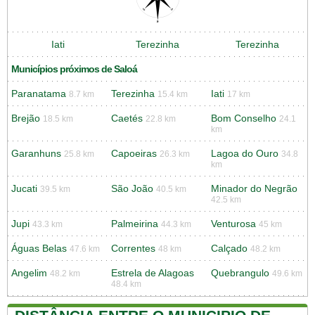
Iati
Terezinha
Terezinha
Municípios próximos de Saloá
Paranatama
Terezinha
Iati
8.7 km
15.4 km
17 km
Brejão
Caetés
Bom Conselho
18.5 km
22.8 km
24.1
km
Garanhuns
Capoeiras
Lagoa do Ouro
25.8 km
26.3 km
34.8
km
Jucati
São João
Minador do Negrão
39.5 km
40.5 km
42.5 km
Jupi
Palmeirina
Venturosa
43.3 km
44.3 km
45 km
Águas Belas
Correntes
Calçado
47.6 km
48 km
48.2 km
Angelim
Estrela de Alagoas
Quebrangulo
48.2 km
49.6 km
48.4 km