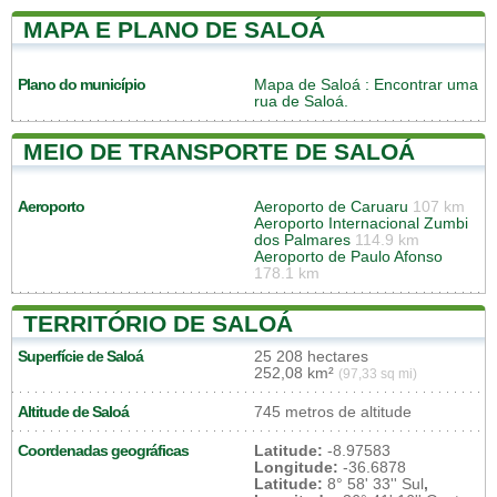
MAPA E PLANO DE SALOÁ
Plano do município
Mapa de Saloá
: Encontrar uma
rua de Saloá.
MEIO DE TRANSPORTE DE SALOÁ
Aeroporto
Aeroporto de Caruaru
107 km
Aeroporto Internacional Zumbi
dos Palmares
114.9 km
Aeroporto de Paulo Afonso
178.1 km
TERRITÓRIO DE SALOÁ
Superfície de Saloá
25 208 hectares
252,08 km²
(97,33 sq mi)
Altitude de Saloá
745 metros de altitude
Coordenadas geográficas
Latitude:
-8.97583
Longitude:
-36.6878
Latitude:
8° 58' 33'' Sul
,