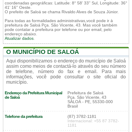
coordenadas geográficas: Latitude: 8° 58' 33'' Sul, Longitude: 36°
41' 16'' Oeste.
O prefeito de Saloá se chama Rivaldo Alves de Souza Júnior.
Para todas as formalidades administrativas,você pode ir à
prefeitura de Saloá Pça. São Vicente, 43. Mas você também
pode contatar a prefeitura por telefone ou por email, pelo
endereço abaixo.
Atualizar dados
.
O MUNICÍPIO DE SALOÁ
Aqui disponibilizamos o endereço do município de Saloá
assim como meios de contactá-lo através do seu número
de telefone, número do fax e email. Para mais
informações, você pode consultar o site oficial do
município.
Endereço da Prefeitura Municipal
Prefeitura de Saloá
de Saloá
Pça. São Vicente, 43
SALOÁ - PE, 55330-000
Brasil
Telefone da prefeitura
(87) 3782-1181
Internacional: +55 87 3782-
1181