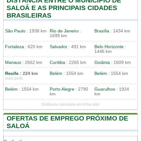
DISTÂNCIA ENTRE O MUNICIPIO DE
SALOÁ E AS PRINCIPAIS CIDADES
BRASILEIRAS
São Paulo
: 1938 km
Rio de Janeiro
:
Brasília
: 1434 km
1699 km
Fortaleza
: 620 km
Salvador
: 491 km
Belo Horizonte
:
1446 km
Manaus
: 2662 km
Curitiba
: 2265 km
Goiânia
: 1609 km
Recife
: 224 km
Belém
: 1554 km
Belém
: 1554 km
mais perto
Belém
: 1554 km
Porto Alegre
: 2790
Guarulhos
: 1924
km
km
Distância calculada em linha reta!
OFERTAS DE EMPREGO PRÓXIMO DE
SALOÁ