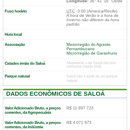
Longitude:
36° 41' 16'' Oeste
Fuso horário
UTC
-3:00 (America/Recife)
A hora de Verão e a hora de
Inverno não diferem da hora
padrão.
Hora local
Associação
Mesorregião do Agreste
Pernambucano
Microrregião de Garanhuns
Cidades irmãs do Saloá
Atualmente o de Saloá não tem
nenhuma cidade irmã.
Parque natural
Saloá não é parte de um parque
natural
DADOS ECONÔMICOS DE SALOÁ
Valor Adicionado Bruto, a preços
R$ 11 897 723
correntes, da Agropecuária
Valor Adicionado Bruto, a preços
R$ 4 071 973
correntes, da Indústria