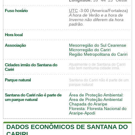
Longitude:
39° 44' 13'' Oeste
Fuso horário
UTC
-3:00 (America/Fortaleza)
A hora de Verão e a hora de
Inverno não diferem da hora
padrão.
Hora local
Associação
Mesorregião do Sul Cearense
Microrregião do Cariri
Região Metropolitana do Cariri
Cidades irmãs do Santana do
Atualmente o de Santana do Cariri
não tem nenhuma cidade irmã.
Cariri
Parque natural
Santana do Cariri não é parte de um
parque natural
Santana do Cariri não é parte de
Área de Proteção Ambiental:
um parque natural
Área de Proteção Ambiental
Chapada do Araripe
Floresta: Floresta Nacional do
Araripe-Apodi
DADOS ECONÔMICOS DE SANTANA DO
CARIRI