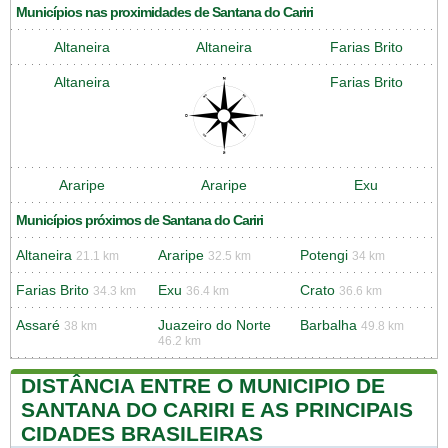
Municípios nas proximidades de Santana do Cariri
Altaneira
Altaneira
Farias Brito
Altaneira
Farias Brito
Araripe
Araripe
Exu
Municípios próximos de Santana do Cariri
Altaneira
Araripe
Potengi
21.1 km
32.5 km
34 km
Farias Brito
Exu
Crato
34.3 km
36.4 km
36.6 km
Assaré
Juazeiro do Norte
Barbalha
38 km
49.8 km
46.2 km
DISTÂNCIA ENTRE O MUNICIPIO DE
SANTANA DO CARIRI E AS PRINCIPAIS
CIDADES BRASILEIRAS