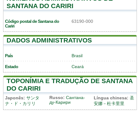
SANTANA DO CARIRI
Código postal de Santana do
63190-000
Cariri
DADOS ADMINISTRATIVOS
País
Brasil
Estado
Ceará
TOPONÍMIA E TRADUÇÃO DE SANTANA
DO CARIRI
Russo:
Сантана-
Japonês:
サンタ
Língua chinesa:
圣
ду-Карири
ナ・ド・カリリ
安娜－杜卡里里