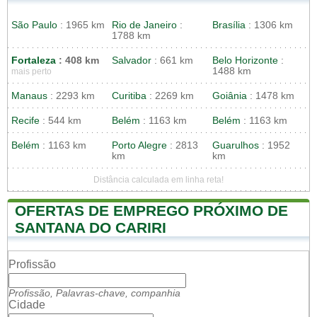
São Paulo
: 1965 km
Rio de Janeiro
:
Brasília
: 1306 km
1788 km
Fortaleza
: 408 km
Salvador
: 661 km
Belo Horizonte
:
1488 km
mais perto
Manaus
: 2293 km
Curitiba
: 2269 km
Goiânia
: 1478 km
Recife
: 544 km
Belém
: 1163 km
Belém
: 1163 km
Belém
: 1163 km
Porto Alegre
: 2813
Guarulhos
: 1952
km
km
Distância calculada em linha reta!
OFERTAS DE EMPREGO PRÓXIMO DE
SANTANA DO CARIRI
Profissão
Profissão, Palavras-chave, companhia
Cidade