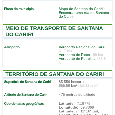
Plano do município
Mapa de Santana do Cariri
:
Encontrar uma rua de Santana
do Cariri.
MEIO DE TRANSPORTE DE SANTANA
DO CARIRI
Aeroporto
Aeroporto Regional do Cariri
51.7 km
Aeroporto de Picos
198 km
Aeroporto de Petrolina
258.8
km
TERRITÓRIO DE SANTANA DO CARIRI
Superfície de Santana do Cariri
85 556 hectares
855,56 km²
(330,33 sq mi)
Altitude de Santana do Cariri
475 metros de altitude
Coordenadas geográficas
Latitude:
-7.18778
Longitude:
-39.7369
Latitude:
7° 11' 16'' Sul
,