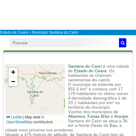
Estado de Ceará
>
Município Santana do Cariri
Santana do Cariri
é uma cidade
+
de
Estado do Ceará
. Os
habitantes se chamam
−
santanense-do-cariris.
O município se estende por
855,6 km² e contava com 17
170 habitantes no último censo.
A densidade demográfica é de
20,1 habitantes por km² no
território do município.
Vizinho dos municípios de
Leaflet
|
Map data ©
Altaneira
,
Farias Brito
e
Araripe
,
Santana do Cariri se situa a 36
OpenStreetMap
contributors
km a Norte-Oeste de
Exu
, a
cidade mais próxima nos arredores.
Situado a 475 metros de altitude, de Santana do Cariri tem as