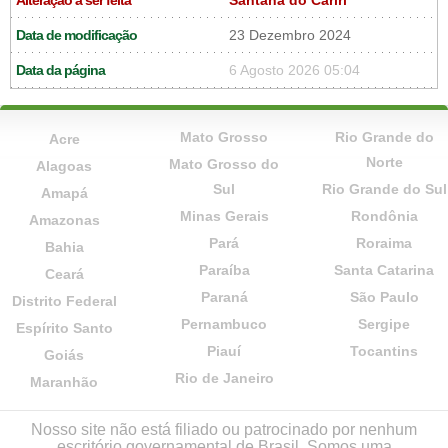
Alteração a ser feita
Santana do Cariri
Data de modificação
23 Dezembro 2024
Data da página
6 Agosto 2026 05:04
Mato Grosso
Rio Grande do
Acre
Norte
Mato Grosso do
Alagoas
Sul
Rio Grande do Sul
Amapá
Minas Gerais
Rondônia
Amazonas
Pará
Roraima
Bahia
Paraíba
Santa Catarina
Ceará
Paraná
São Paulo
Distrito Federal
Pernambuco
Sergipe
Espírito Santo
Piauí
Tocantins
Goiás
Rio de Janeiro
Maranhão
Nosso site não está filiado ou patrocinado por nenhum
escritório governamental de Brasil. Somos uma