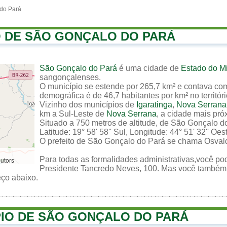
 do Pará
O DE SÃO GONÇALO DO PARÁ
São Gonçalo do Pará
é uma cidade de
Estado do M
sangonçalenses.
O município se estende por 265,7 km² e contava com
demográfica é de 46,7 habitantes por km² no territór
Vizinho dos municípios de
Igaratinga
,
Nova Serrana
km a Sul-Leste de
Nova Serrana
, a cidade mais pró
Situado a 750 metros de altitude, de São Gonçalo d
Latitude: 19° 58' 58'' Sul, Longitude: 44° 51' 32'' Oes
O prefeito de São Gonçalo do Pará se chama Osval
Para todas as formalidades administrativas,você pod
butors
Presidente Tancredo Neves, 100. Mas você também po
eço abaixo.
PIO DE SÃO GONÇALO DO PARÁ