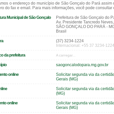
zamos o endereço do município de São Gonçalo do Pará assim 
ro do fax e email. Para mais informações, você pode consultar o 
tura Municipal de São Gonçalo
Prefeitura de São Gonçalo do P
Av. Presidente Tancredo Neves,
SÃO GONÇALO DO PARÁ - MG,
Brasil
ra
(37) 3234-1224
Internacional: +55 37 3234-122
o da prefeitura
A carregar...
cípio
saogoncalodopara.mg.gov.br
ento online
Solicitar segunda via da certi
Gerais (MG)
nline
Solicitar segunda via da certid
(MG)
nto online
Solicitar segunda via da certi
Gerais (MG)