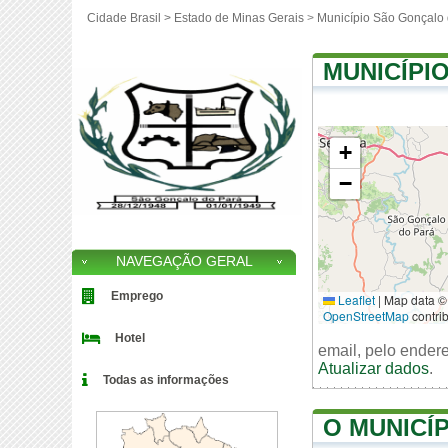
Cidade Brasil >
Estado de Minas Gerais
>
Município São Gonçalo
MUNICÍPI
+
−
NAVEGAÇÃO GERAL
Emprego
Leaflet
|
Map data ©
OpenStreetMap
contri
Hotel
email, pelo ender
Atualizar dados
.
Todas as informações
O MUNICÍ