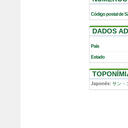
Código postal de S
DADOS AD
País
Estado
TOPONÍMI
Japonês:
サン・