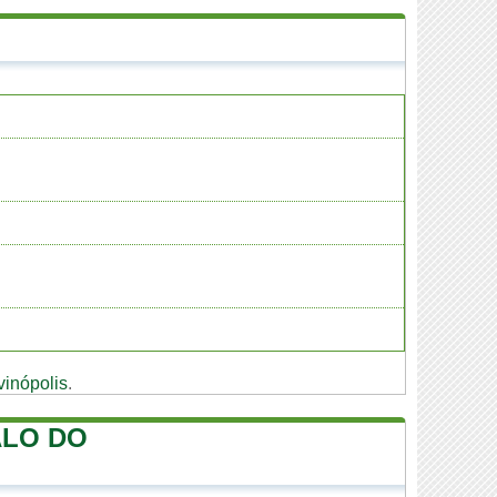
vinópolis
.
ALO DO