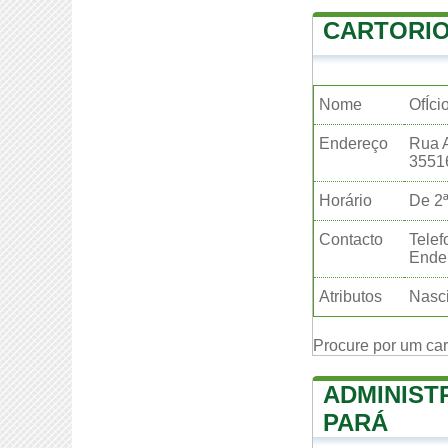
CARTORIO
Nome
OfÍci
Endereço
Rua 
3551
Horário
De 2ª
Contacto
Telef
Ender
Atributos
Nasci
Procure por um ca
ADMINIST
PARÁ