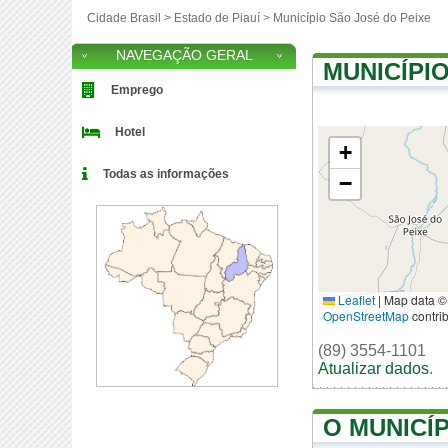
Cidade Brasil >
Estado de Piauí
>
Município São José do Peixe
NAVEGAÇÃO GERAL
MUNICÍPI
Emprego
Hotel
+
Todas as informações
−
Leaflet
|
Map data ©
OpenStreetMap
contri
(89) 3554-1101
Atualizar dados
.
O MUNICÍP