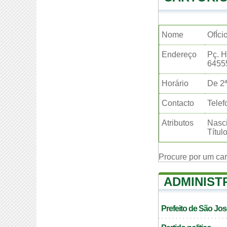
Nome
OfÍci
Endereço
Pç. H
6455
Horário
De 2ª
Contacto
Telef
Atributos
Nasci
Títul
Procure por um ca
ADMINIST
Prefeito de São Jos