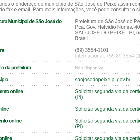
zamos o endereço do município de São José do Peixe assim co
do fax e email. Para mais informações, você pode consultar o sit
tura Municipal de São José do
Prefeitura de São José do Pe
Pça. Gov. Helvidio Nunes, 4
SÃO JOSÉ DO PEIXE - PI, 6
Brasil
ra
(89) 3554-1101
Internacional: +55 89 3554-1
o da prefeitura
Não disponível
cípio
saojosedopeixe.pi.gov.br
ento online
Solicitar segunda via da cer
(PI)
nline
Solicitar segunda via da cert
nto online
Solicitar segunda via da cer
(PI)
online
Solicitar segunda via da cert