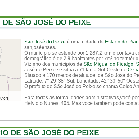
O DE SÃO JOSÉ DO PEIXE
São José do Peixe
é uma cidade de
Estado do Piau
sanjoséenses.
O município se estende por 1 287,2 km² e contava c
demográfica é de 2,9 habitantes por km² no território
Vizinho dos municípios de
São Miguel do Fidalgo
,
S
José do Peixe se situa a 71 km a Sul-Oeste de
Oeir
Situado a 170 metros de altitude, de São José do P
Latitude: 7° 29' 38'' Sul, Longitude: 42° 33' 50'' Oeste
O prefeito de São José do Peixe se chama Celso A
Para todas as formalidades administrativas,você pod
butors
Helvidio Nunes, 405. Mas você também pode contatar
IO DE SÃO JOSÉ DO PEIXE