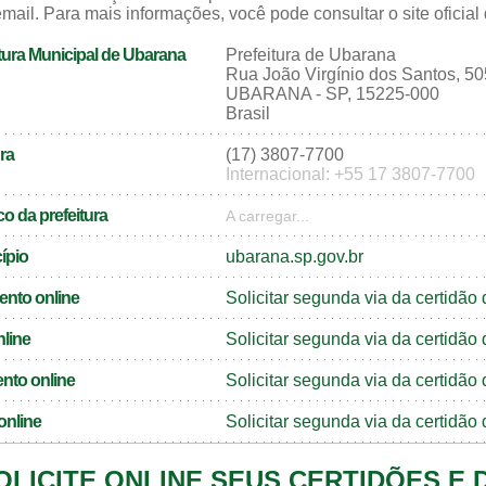
mail. Para mais informações, você pode consultar o site oficial
tura Municipal de Ubarana
Prefeitura de Ubarana
Rua João Virgínio dos Santos, 50
UBARANA - SP, 15225-000
Brasil
ra
(17) 3807-7700
Internacional: +55 17 3807-7700
o da prefeitura
A carregar...
cípio
ubarana.sp.gov.br
ento online
Solicitar segunda via da certidã
nline
Solicitar segunda via da certidã
nto online
Solicitar segunda via da certidã
online
Solicitar segunda via da certidã
OLICITE ONLINE SEUS CERTIDÕES E