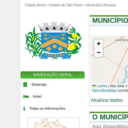
Cidade Brasil >
Estado de São Paulo
>
Município Ubarana
MUNICÍPI
+
−
NAVEGAÇÃO GERAL
Emprego
Leaflet
|
Map data ©
OpenStreetMap
contri
Hotel
Atualizar dados
.
Todas as informações
O MUNICÍ
Aqui disponibili