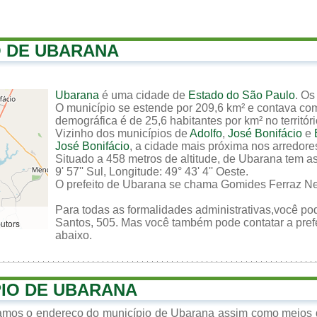
O DE UBARANA
Ubarana
é uma cidade de
Estado do São Paulo
. Os
O município se estende por 209,6 km² e contava com
demográfica é de 25,6 habitantes por km² no territór
Vizinho dos municípios de
Adolfo
,
José Bonifácio
e
José Bonifácio
, a cidade mais próxima nos arredore
Situado a 458 metros de altitude, de Ubarana tem a
9' 57'' Sul, Longitude: 49° 43' 4'' Oeste.
O prefeito de Ubarana se chama Gomides Ferraz Ne
Para todas as formalidades administrativas,você pod
Santos, 505. Mas você também pode contatar a prefe
butors
abaixo.
PIO DE UBARANA
zamos o endereço do município de Ubarana assim como meios d