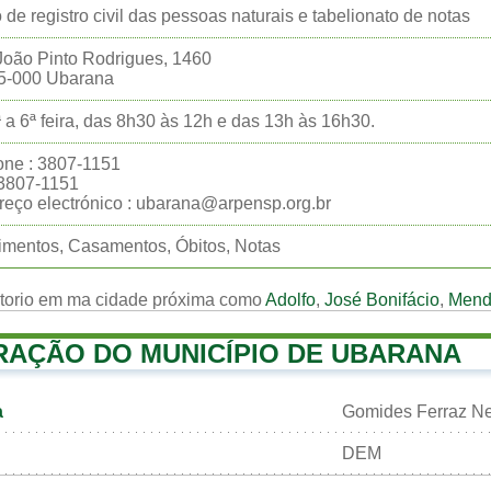
o de registro civil das pessoas naturais e tabelionato de notas
oão Pinto Rodrigues, 1460
5-000 Ubarana
 a 6ª feira, das 8h30 às 12h e das 13h às 16h30.
one : 3807-1151
:3807-1151
eço electrónico : ubarana@arpensp.org.br
mentos, Casamentos, Óbitos, Notas
rtorio em ma cidade próxima como
Adolfo
,
José Bonifácio
,
Mend
RAÇÃO DO MUNICÍPIO DE UBARANA
a
Gomides Ferraz Ne
DEM