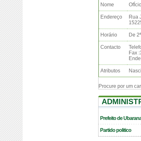
Nome
OfÍci
Endereço
Rua J
1522
Horário
De 2ª
Contacto
Telef
Fax 
Ender
Atributos
Nasci
Procure por um ca
ADMINIST
Prefeito de Ubaran
Partido politico