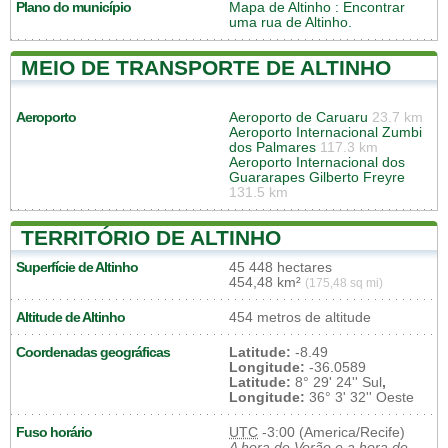
Plano do município
Mapa de Altinho
: Encontrar
uma rua de Altinho.
MEIO DE TRANSPORTE DE ALTINHO
Aeroporto
Aeroporto de Caruaru
23.7 km
Aeroporto Internacional Zumbi
dos Palmares
117.3 km
Aeroporto Internacional dos
Guararapes Gilberto Freyre
131.5 km
TERRITÓRIO DE ALTINHO
Superfície de Altinho
45 448 hectares
454,48 km²
(175,48 sq mi)
Altitude de Altinho
454 metros de altitude
Coordenadas geográficas
Latitude:
-8.49
Longitude:
-36.0589
Latitude:
8° 29' 24'' Sul
,
Longitude:
36° 3' 32'' Oeste
Fuso horário
UTC
-3:00 (America/Recife)
A hora de Verão e a hora de