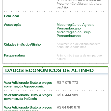
Inverno não diferem da hora
padrão.
Hora local
Associação
Mesorregião do Agreste
Pernambucano
Microrregião do Brejo
Pernambucano
Cidades irmãs do Altinho
Atualmente o de Altinho não tem
nenhuma cidade irmã.
Parque natural
Altinho não é parte de um parque
natural
DADOS ECONÔMICOS DE ALTINHO
Valor Adicionado Bruto, a preços
R$ 7 075 773
correntes, da Agropecuária
Valor Adicionado Bruto, a preços
R$ 6 444 989
correntes, da Indústria
Valor Adicionado Bruto, a preços
R$ 64 840 878