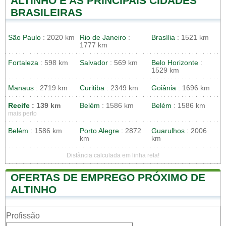
ALTINHO E AS PRINCIPAIS CIDADES
BRASILEIRAS
São Paulo
: 2020 km
Rio de Janeiro
:
Brasília
: 1521 km
1777 km
Fortaleza
: 598 km
Salvador
: 569 km
Belo Horizonte
:
1529 km
Manaus
: 2719 km
Curitiba
: 2349 km
Goiânia
: 1696 km
Recife
: 139 km
Belém
: 1586 km
Belém
: 1586 km
mais perto
Belém
: 1586 km
Porto Alegre
: 2872
Guarulhos
: 2006
km
km
Distância calculada em linha reta!
OFERTAS DE EMPREGO PRÓXIMO DE
ALTINHO
Profissão