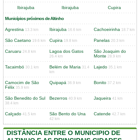
Ibirajuba
Ibirajuba
Cupira
Municípios próximos de Altinho
Agrestina
Ibirajuba
Cachoeirinha
13.3 km
16.6 km
18.7 km
São Caetano
Cupira
Panelas
19.6 km
19.8 km
20.3 km
Caruaru
Lagoa dos Gatos
São Joaquim do
24.8 km
Monte
26.4 km
28.9 km
Tacaimbó
Belém de Maria
Lajedo
30.1 km
31.4
35.1 km
km
Camocim de São
Quipapá
Bonito
36.9 km
37.2 km
Félix
35.9 km
São Benedito do Sul
Bezerros
Jaqueira
40.9 km
41 km
38.4 km
Calçado
São Bento do Una
Catende
41.5 km
42.7 km
42 km
DISTÂNCIA ENTRE O MUNICIPIO DE