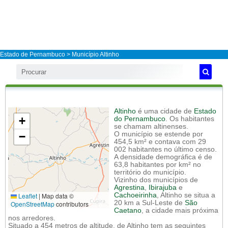
Estado de Pernambuco
>
Município Altinho
Altinho
é uma cidade de
Estado
+
do Pernambuco
. Os habitantes
se chamam altinenses.
−
O município se estende por
454,5 km² e contava com 29
002 habitantes no último censo.
A densidade demográfica é de
63,8 habitantes por km² no
território do município.
Vizinho dos municípios de
Agrestina
,
Ibirajuba
e
Leaflet
|
Map data ©
Cachoeirinha
, Altinho se situa a
20 km a Sul-Leste de
São
OpenStreetMap
contributors
Caetano
, a cidade mais próxima
nos arredores.
Situado a 454 metros de altitude, de Altinho tem as seguintes