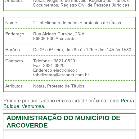
Atributos
Notas, Registro de Imóveis, Registro de Títulos e
Documentos, Registro Civil de Pessoas Jurídicas
Nome
2º tabelionato de notas e protestos de tÍtulos
Endereço
Rua Alcides Cursino, 26-A
56506-530 Arcoverde
Horário
De 2ª a 6ª feira, das 8h às 12h e das 14h às 1h30.
Contacto
Telefone : 3821-0820
Fax :3821-0820
Endereço electrónico :
tabelionato@arconet.com.br
Atributos
Notas, Protesto de Títulos
Procure por um cartorio em ma cidade próxima como
Pedra
,
Buíque
,
Venturosa
.
ADMINISTRAÇÃO DO MUNICÍPIO DE
ARCOVERDE