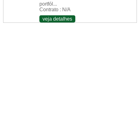
portfól...
Contrato : N/A
veja detalhes