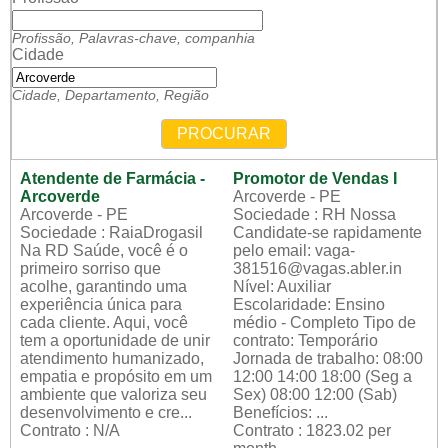
Profissão, Palavras-chave, companhia
Cidade
Cidade, Departamento, Região
PROCURAR
Atendente de Farmácia -
Promotor de Vendas I
Arcoverde
Arcoverde - PE
Arcoverde - PE
Sociedade : RH Nossa
Sociedade : RaiaDrogasil
Candidate-se rapidamente
Na RD Saúde, você é o
pelo email: vaga-
primeiro sorriso que
381516@vagas.abler.in
acolhe, garantindo uma
Nível: Auxiliar
experiência única para
Escolaridade: Ensino
cada cliente. Aqui, você
médio - Completo Tipo de
tem a oportunidade de unir
contrato: Temporário
atendimento humanizado,
Jornada de trabalho: 08:00
empatia e propósito em um
12:00 14:00 18:00 (Seg a
ambiente que valoriza seu
Sex) 08:00 12:00 (Sab)
desenvolvimento e cre...
Benefícios: ...
Contrato : N/A
Contrato : 1823.02 per