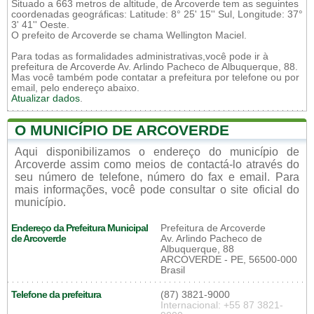
Situado a 663 metros de altitude, de Arcoverde tem as seguintes
coordenadas geográficas: Latitude: 8° 25' 15'' Sul, Longitude: 37°
3' 41'' Oeste.
O prefeito de Arcoverde se chama Wellington Maciel.
Para todas as formalidades administrativas,você pode ir à
prefeitura de Arcoverde Av. Arlindo Pacheco de Albuquerque, 88.
Mas você também pode contatar a prefeitura por telefone ou por
email, pelo endereço abaixo.
Atualizar dados
.
O MUNICÍPIO DE ARCOVERDE
Aqui disponibilizamos o endereço do município de
Arcoverde assim como meios de contactá-lo através do
seu número de telefone, número do fax e email. Para
mais informações, você pode consultar o site oficial do
município.
Endereço da Prefeitura Municipal
Prefeitura de Arcoverde
de Arcoverde
Av. Arlindo Pacheco de
Albuquerque, 88
ARCOVERDE - PE, 56500-000
Brasil
Telefone da prefeitura
(87) 3821-9000
Internacional: +55 87 3821-