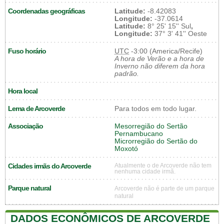
Coordenadas geográficas
Latitude:
-8.42083
Longitude:
-37.0614
Latitude:
8° 25' 15'' Sul
,
Longitude:
37° 3' 41'' Oeste
Fuso horário
UTC
-3:00 (America/Recife)
A hora de Verão e a hora de
Inverno não diferem da hora
padrão.
Hora local
Lema de Arcoverde
Para todos em todo lugar.
Associação
Mesorregião do Sertão
Pernambucano
Microrregião do Sertão do
Moxotó
Cidades irmãs do Arcoverde
Atualmente o de Arcoverde não tem
nenhuma cidade irmã.
Parque natural
Arcoverde não é parte de um parque
natural
DADOS ECONÔMICOS DE ARCOVERDE