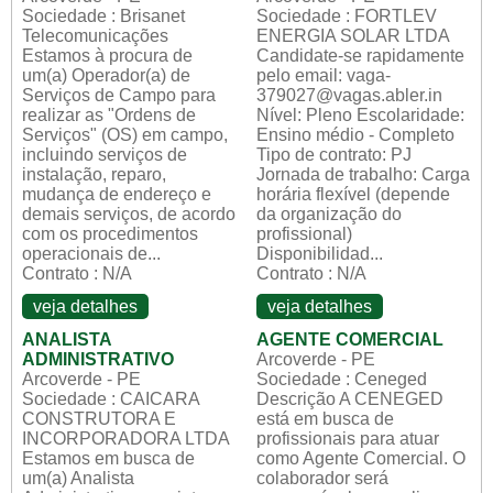
Sociedade : Brisanet
Sociedade : FORTLEV
Telecomunicações
ENERGIA SOLAR LTDA
Estamos à procura de
Candidate-se rapidamente
um(a) Operador(a) de
pelo email: vaga-
Serviços de Campo para
379027@vagas.abler.in
realizar as "Ordens de
Nível: Pleno Escolaridade:
Serviços" (OS) em campo,
Ensino médio - Completo
incluindo serviços de
Tipo de contrato: PJ
instalação, reparo,
Jornada de trabalho: Carga
mudança de endereço e
horária flexível (depende
demais serviços, de acordo
da organização do
com os procedimentos
profissional)
operacionais de...
Disponibilidad...
Contrato : N/A
Contrato : N/A
veja detalhes
veja detalhes
ANALISTA
AGENTE COMERCIAL
ADMINISTRATIVO
Arcoverde - PE
Arcoverde - PE
Sociedade : Ceneged
Sociedade : CAICARA
Descrição A CENEGED
CONSTRUTORA E
está em busca de
INCORPORADORA LTDA
profissionais para atuar
Estamos em busca de
como Agente Comercial. O
um(a) Analista
colaborador será