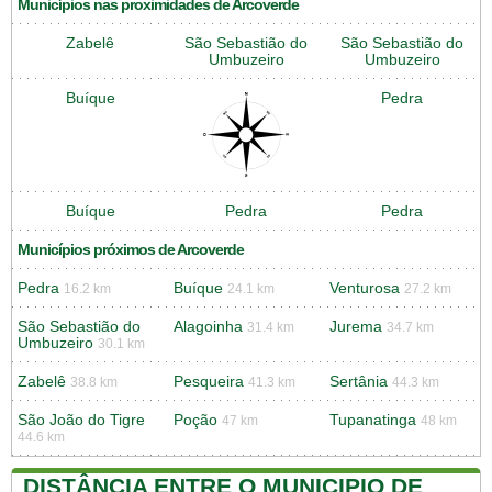
Municípios nas proximidades de Arcoverde
Zabelê
São Sebastião do
São Sebastião do
Umbuzeiro
Umbuzeiro
Buíque
Pedra
Buíque
Pedra
Pedra
Municípios próximos de Arcoverde
Pedra
Buíque
Venturosa
16.2 km
24.1 km
27.2 km
São Sebastião do
Alagoinha
Jurema
31.4 km
34.7 km
Umbuzeiro
30.1 km
Zabelê
Pesqueira
Sertânia
38.8 km
41.3 km
44.3 km
São João do Tigre
Poção
Tupanatinga
47 km
48 km
44.6 km
DISTÂNCIA ENTRE O MUNICIPIO DE