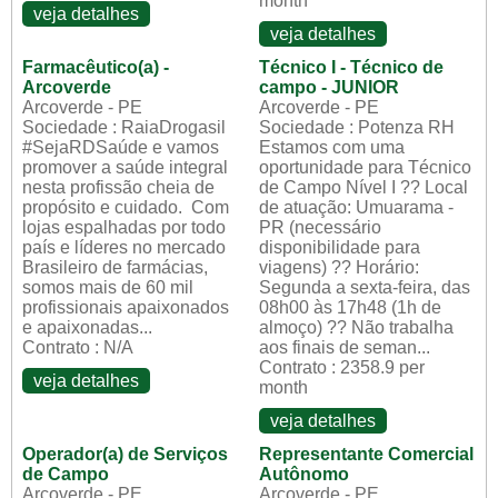
month
veja detalhes
veja detalhes
Farmacêutico(a) -
Técnico I - Técnico de
Arcoverde
campo - JUNIOR
Arcoverde - PE
Arcoverde - PE
Sociedade : RaiaDrogasil
Sociedade : Potenza RH
#SejaRDSaúde e vamos
Estamos com uma
promover a saúde integral
oportunidade para Técnico
nesta profissão cheia de
de Campo Nível I ?? Local
propósito e cuidado. Com
de atuação: Umuarama -
lojas espalhadas por todo
PR (necessário
país e líderes no mercado
disponibilidade para
Brasileiro de farmácias,
viagens) ?? Horário:
somos mais de 60 mil
Segunda a sexta-feira, das
profissionais apaixonados
08h00 às 17h48 (1h de
e apaixonadas...
almoço) ?? Não trabalha
Contrato : N/A
aos finais de seman...
Contrato : 2358.9 per
veja detalhes
month
veja detalhes
Operador(a) de Serviços
Representante Comercial
de Campo
Autônomo
Arcoverde - PE
Arcoverde - PE