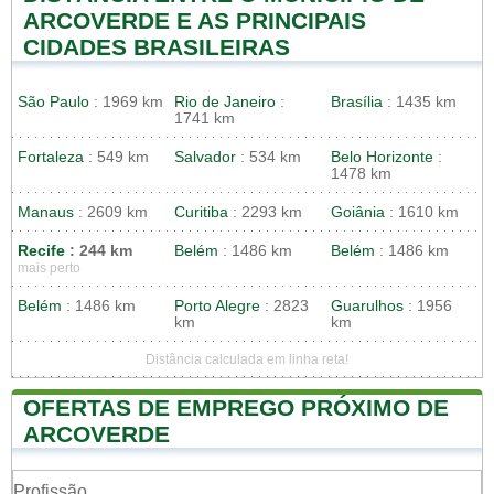
ARCOVERDE E AS PRINCIPAIS
CIDADES BRASILEIRAS
São Paulo
: 1969 km
Rio de Janeiro
:
Brasília
: 1435 km
1741 km
Fortaleza
: 549 km
Salvador
: 534 km
Belo Horizonte
:
1478 km
Manaus
: 2609 km
Curitiba
: 2293 km
Goiânia
: 1610 km
Recife
: 244 km
Belém
: 1486 km
Belém
: 1486 km
mais perto
Belém
: 1486 km
Porto Alegre
: 2823
Guarulhos
: 1956
km
km
Distância calculada em linha reta!
OFERTAS DE EMPREGO PRÓXIMO DE
ARCOVERDE
Profissão