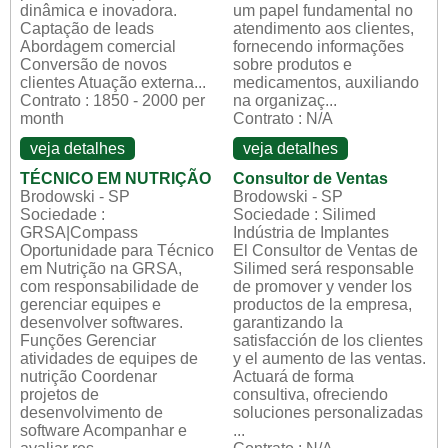
dinâmica e inovadora.
um papel fundamental no
Captação de leads
atendimento aos clientes,
Abordagem comercial
fornecendo informações
Conversão de novos
sobre produtos e
clientes Atuação externa...
medicamentos, auxiliando
Contrato : 1850 - 2000 per
na organizaç...
month
Contrato : N/A
veja detalhes
veja detalhes
TÉCNICO EM NUTRIÇÃO
Consultor de Ventas
Brodowski - SP
Brodowski - SP
Sociedade :
Sociedade : Silimed
GRSA|Compass
Indústria de Implantes
Oportunidade para Técnico
El Consultor de Ventas de
em Nutrição na GRSA,
Silimed será responsable
com responsabilidade de
de promover y vender los
gerenciar equipes e
productos de la empresa,
desenvolver softwares.
garantizando la
Funções Gerenciar
satisfacción de los clientes
atividades de equipes de
y el aumento de las ventas.
nutrição Coordenar
Actuará de forma
projetos de
consultiva, ofreciendo
desenvolvimento de
soluciones personalizadas
software Acompanhar e
...