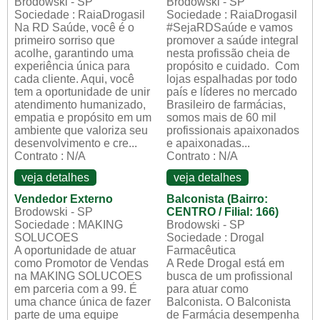
Brodowski - SP
Brodowski - SP
Sociedade : RaiaDrogasil
Sociedade : RaiaDrogasil
Na RD Saúde, você é o
#SejaRDSaúde e vamos
primeiro sorriso que
promover a saúde integral
acolhe, garantindo uma
nesta profissão cheia de
experiência única para
propósito e cuidado. Com
cada cliente. Aqui, você
lojas espalhadas por todo
tem a oportunidade de unir
país e líderes no mercado
atendimento humanizado,
Brasileiro de farmácias,
empatia e propósito em um
somos mais de 60 mil
ambiente que valoriza seu
profissionais apaixonados
desenvolvimento e cre...
e apaixonadas...
Contrato : N/A
Contrato : N/A
veja detalhes
veja detalhes
Vendedor Externo
Balconista (Bairro:
Brodowski - SP
CENTRO / Filial: 166)
Sociedade : MAKING
Brodowski - SP
SOLUCOES
Sociedade : Drogal
A oportunidade de atuar
Farmacêutica
como Promotor de Vendas
A Rede Drogal está em
na MAKING SOLUCOES
busca de um profissional
em parceria com a 99. É
para atuar como
uma chance única de fazer
Balconista. O Balconista
parte de uma equipe
de Farmácia desempenha