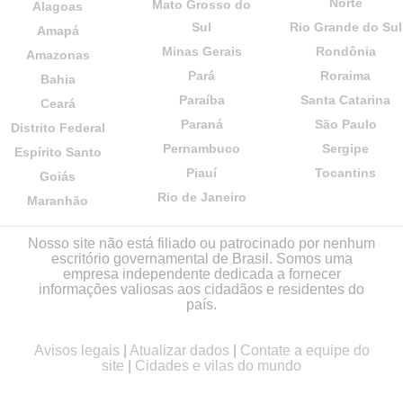
Norte
Mato Grosso do
Alagoas
Sul
Rio Grande do Sul
Amapá
Minas Gerais
Rondônia
Amazonas
Pará
Roraima
Bahia
Paraíba
Santa Catarina
Ceará
Paraná
São Paulo
Distrito Federal
Pernambuco
Sergipe
Espírito Santo
Piauí
Tocantins
Goiás
Rio de Janeiro
Maranhão
Nosso site não está filiado ou patrocinado por nenhum
escritório governamental de Brasil. Somos uma
empresa independente dedicada a fornecer
informações valiosas aos cidadãos e residentes do
país.
Avisos legais
|
Atualizar dados
|
Contate a equipe do
site
|
Cidades e vilas do mundo