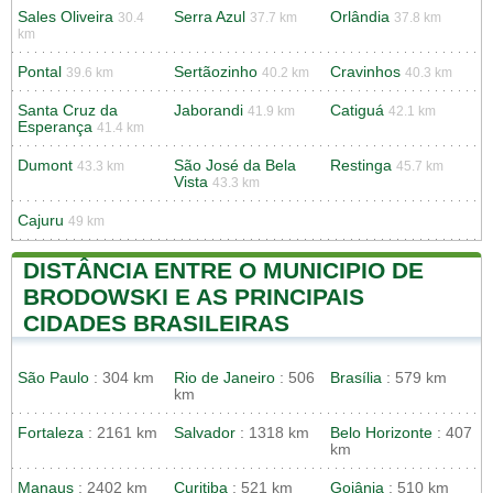
Sales Oliveira
Serra Azul
Orlândia
30.4
37.7 km
37.8 km
km
Pontal
Sertãozinho
Cravinhos
39.6 km
40.2 km
40.3 km
Santa Cruz da
Jaborandi
Catiguá
41.9 km
42.1 km
Esperança
41.4 km
Dumont
São José da Bela
Restinga
43.3 km
45.7 km
Vista
43.3 km
Cajuru
49 km
DISTÂNCIA ENTRE O MUNICIPIO DE
BRODOWSKI E AS PRINCIPAIS
CIDADES BRASILEIRAS
São Paulo
: 304 km
Rio de Janeiro
: 506
Brasília
: 579 km
km
Fortaleza
: 2161 km
Salvador
: 1318 km
Belo Horizonte
: 407
km
Manaus
: 2402 km
Curitiba
: 521 km
Goiânia
: 510 km