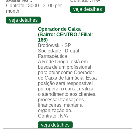
avaliar res...
Contrato : N/A
Contrato : 3000 - 3100 per
veja detalhes
month
veja detalhes
Operador de Caixa
(Bairro: CENTRO / Filial:
166)
Brodowski - SP
Sociedade : Drogal
Farmacêutica
A Rede Drogal está em
busca de um profissional
para atuar como Operador
de Caixa de farmácia. Essa
posição será responsável
por operar o caixa, realizar
o atendimento aos clientes,
processar transações
financeiras, manter a
organização do...
Contrato : N/A
veja detalhes