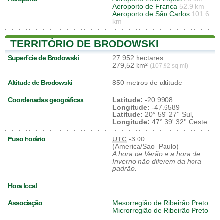
Aeroporto de Franca
52.9 km
Aeroporto de São Carlos
101.6
km
TERRITÓRIO DE BRODOWSKI
Superfície de Brodowski
27 952 hectares
279,52 km²
(107,92 sq mi)
Altitude de Brodowski
850 metros de altitude
Coordenadas geográficas
Latitude:
-20.9908
Longitude:
-47.6589
Latitude:
20° 59' 27'' Sul
,
Longitude:
47° 39' 32'' Oeste
Fuso horário
UTC
-3:00
(America/Sao_Paulo)
A hora de Verão e a hora de
Inverno não diferem da hora
padrão.
Hora local
Associação
Mesorregião de Ribeirão Preto
Microrregião de Ribeirão Preto