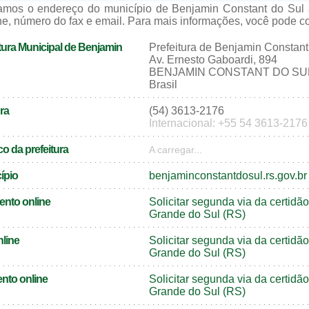
zamos o endereço do município de Benjamin Constant do Sul 
e, número do fax e email. Para mais informações, você pode cons
tura Municipal de Benjamin
Prefeitura de Benjamin Constant
Av. Ernesto Gaboardi, 894
BENJAMIN CONSTANT DO SUL 
Brasil
ra
(54) 3613-2176
Internacional: +55 54 3613-2176
o da prefeitura
A carregar...
cípio
benjaminconstantdosul.rs.gov.br
ento online
Solicitar segunda via da certid
Grande do Sul (RS)
nline
Solicitar segunda via da certidã
Grande do Sul (RS)
nto online
Solicitar segunda via da certid
Grande do Sul (RS)