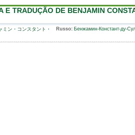
A E TRADUÇÃO DE BENJAMIN CONST
Russo:
Бенжамин-Констант-ду-Су
ャミン・コンスタント・