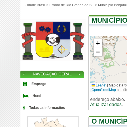
Cidade Brasil >
Estado de Rio Grande do Sul
>
Município Benjami
MUNICÍPI
+
−
NAVEGAÇÃO GERAL
Emprego
Leaflet
|
Map data ©
OpenStreetMap
contri
Hotel
endereço abaixo.
Atualizar dados
.
Todas as informações
O MUNICÍ