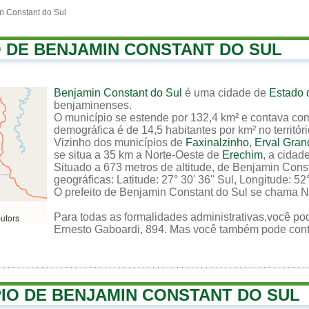
n Constant do Sul
O DE BENJAMIN CONSTANT DO SUL
Benjamin Constant do Sul
é uma cidade de
Estado 
benjaminenses.
O município se estende por 132,4 km² e contava com
demográfica é de 14,5 habitantes por km² no territór
Vizinho dos municípios de
Faxinalzinho
,
Erval Gran
se situa a 35 km a Norte-Oeste de
Erechim
, a cidad
Situado a 673 metros de altitude, de Benjamin Cons
geográficas: Latitude: 27° 30' 36'' Sul, Longitude: 52°
O prefeito de Benjamin Constant do Sul se chama Ni
Para todas as formalidades administrativas,você pod
butors
Ernesto Gaboardi, 894. Mas você também pode contata
PIO DE BENJAMIN CONSTANT DO SUL