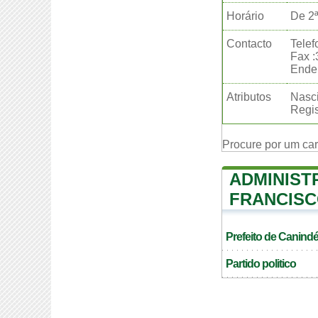
Horário
De 2ª
Contacto
Telef
Fax 
Ender
Atributos
Nasci
Regis
Procure por um ca
ADMINIST
FRANCIS
Prefeito de Canind
Partido politico