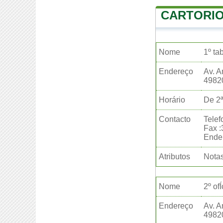
CARTORIO
Nome
1º ta
Endereço
Av. A
4982
Horário
De 2ª
Contacto
Telef
Fax 
Ender
Atributos
Notas
Nome
2º of
Endereço
Av. A
4982