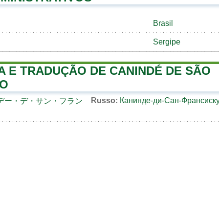
Brasil
Sergipe
A E TRADUÇÃO DE CANINDÉ DE SÃO
CO
Russo:
Канинде-ди-Сан-Франсиск
デー・デ・サン・フラン