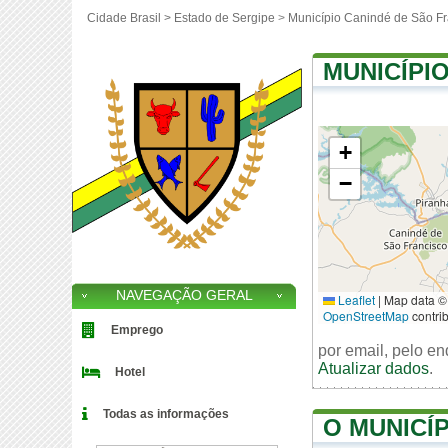
Cidade Brasil >
Estado de Sergipe
>
Município Canindé de São Fr
MUNICÍPI
+
−
NAVEGAÇÃO GERAL
Leaflet
|
Map data ©
OpenStreetMap
contri
Emprego
por email, pelo e
Atualizar dados
.
Hotel
Todas as informações
O MUNICÍ