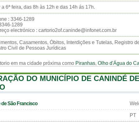
 a 6ª feira, das 8h às 12h e das 14h ás 17h.
one : 3346-1289
:3346-1289
eço electrónico : cartorio2of.caninde@infonet.com.br
mentos, Casamentos, Óbitos, Interdições e Tutelas, Registro d
tro Civil de Pessoas Jurídicas
rtorio em ma cidade próxima como
Piranhas
,
Olho d'Água do C
RAÇÃO DO MUNICÍPIO DE CANINDÉ D
CO
é de São Francisco
Wel
PT