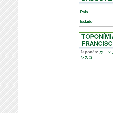
País
Estado
TOPONÍMI
FRANCIS
Japonês:
カニン
シスコ