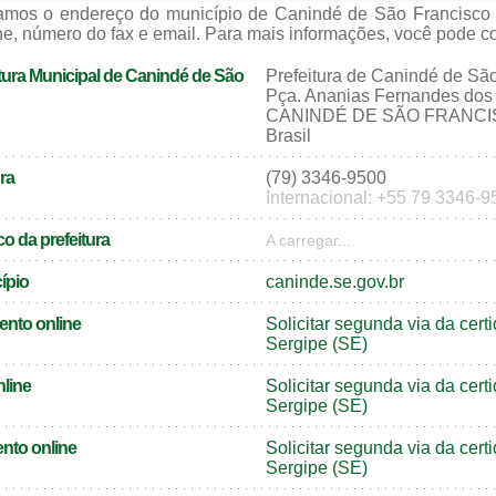
zamos o endereço do município de Canindé de São Francisco 
e, número do fax e email. Para mais informações, você pode cons
tura Municipal de Canindé de São
Prefeitura de Canindé de Sã
Pça. Ananias Fernandes dos 
CANINDÉ DE SÃO FRANCISC
Brasil
ra
(79) 3346-9500
Internacional: +55 79 3346-9
o da prefeitura
A carregar...
cípio
caninde.se.gov.br
ento online
Solicitar segunda via da cer
Sergipe (SE)
nline
Solicitar segunda via da cer
Sergipe (SE)
nto online
Solicitar segunda via da ce
Sergipe (SE)