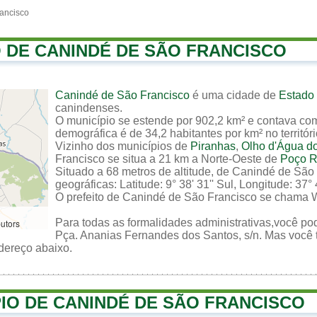
ancisco
O DE CANINDÉ DE SÃO FRANCISCO
Canindé de São Francisco
é uma cidade de
Estado
canindenses.
O município se estende por 902,2 km² e contava co
demográfica é de 34,2 habitantes por km² no territór
Vizinho dos municípios de
Piranhas
,
Olho d'Água d
Francisco se situa a 21 km a Norte-Oeste de
Poço 
Situado a 68 metros de altitude, de Canindé de Sã
geográficas: Latitude: 9° 38' 31'' Sul, Longitude: 37° 
O prefeito de Canindé de São Francisco se chama 
Para todas as formalidades administrativas,você pod
butors
Pça. Ananias Fernandes dos Santos, s/n. Mas você t
ndereço abaixo.
PIO DE CANINDÉ DE SÃO FRANCISCO