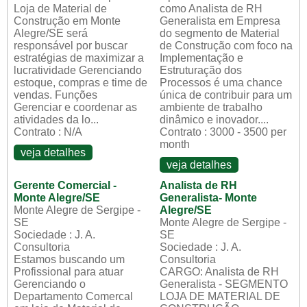
Loja de Material de
como Analista de RH
Construção em Monte
Generalista em Empresa
Alegre/SE será
do segmento de Material
responsável por buscar
de Construção com foco na
estratégias de maximizar a
Implementação e
lucratividade Gerenciando
Estruturação dos
estoque, compras e time de
Processos é uma chance
vendas. Funções
única de contribuir para um
Gerenciar e coordenar as
ambiente de trabalho
atividades da lo...
dinâmico e inovador....
Contrato : N/A
Contrato : 3000 - 3500 per
month
veja detalhes
veja detalhes
Gerente Comercial -
Analista de RH
Monte Alegre/SE
Generalista- Monte
Monte Alegre de Sergipe -
Alegre/SE
SE
Monte Alegre de Sergipe -
Sociedade : J. A.
SE
Consultoria
Sociedade : J. A.
Estamos buscando um
Consultoria
Profissional para atuar
CARGO: Analista de RH
Gerenciando o
Generalista - SEGMENTO
Departamento Comercal
LOJA DE MATERIAL DE