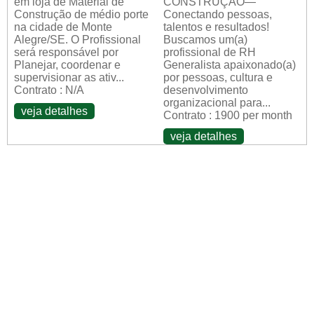
em loja de Material de
CONSTRUÇÃO—
Construção de médio porte
Conectando pessoas,
na cidade de Monte
talentos e resultados!
Alegre/SE. O Profissional
Buscamos um(a)
será responsável por
profissional de RH
Planejar, coordenar e
Generalista apaixonado(a)
supervisionar as ativ...
por pessoas, cultura e
Contrato : N/A
desenvolvimento
organizacional para...
veja detalhes
Contrato : 1900 per month
veja detalhes