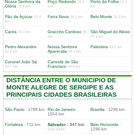
Nossa Senhora da
Poço Redondo
Porto da Folha
29.2
33.4
Glória
25.8 km
km
km
Pão de Açúcar
Feira Nova
Belo Monte
35.4
38.2 km
38.9 km
km
Carira
Graccho Cardoso
São Miguel do Aleixo
39.4 km
45
km
45.1 km
Pedro Alexandre
Nossa Senhora
Palestina
49.5 km
Aparecida
47.8 km
48.1 km
Coronel João Sá
Canindé de São
Francisco
49.5 km
49.6 km
DISTÂNCIA ENTRE O MUNICIPIO DE
MONTE ALEGRE DE SERGIPE E AS
PRINCIPAIS CIDADES BRASILEIRAS
São Paulo
: 1788 km
Rio de Janeiro
:
Brasília
: 1290 km
1554 km
Fortaleza
: 711 km
Salvador
: 347 km
Belo Horizonte
:
1296 km
mais perto