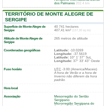
dos Palmares
202.4 km
TERRITÓRIO DE MONTE ALEGRE DE
SERGIPE
Superfície de Monte Alegre de
40 741 hectares
Sergipe
407,41 km²
(157,30 sq mi)
Altitude de Monte Alegre de
265 metros de altitude
Sergipe
Coordenadas geográficas
Latitude:
-10.0269
Longitude:
-37.5619
Latitude:
10° 1' 37'' Sul
,
Longitude:
37° 33' 43'' Oeste
Fuso horário
UTC
-3:00 (America/Maceio)
A hora de Verão e a hora de
Inverno não diferem da hora
padrão.
Hora local
Associação
Mesorregião do Sertão
Sergipano
Microrregião Sergipana do