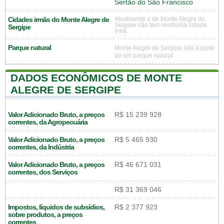
Sertão do São Francisco
Cidades irmãs do Monte Alegre de
Atualmente o de Monte Alegre de
Sergipe não tem nenhuma cidade
Sergipe
irmã.
Parque natural
Monte Alegre de Sergipe não é parte
de um parque natural
DADOS ECONÔMICOS DE MONTE
ALEGRE DE SERGIPE
Valor Adicionado Bruto, a preços
R$ 15 239 928
correntes, da Agropecuária
Valor Adicionado Bruto, a preços
R$ 5 465 930
correntes, da Indústria
Valor Adicionado Bruto, a preços
R$ 46 671 031
correntes, dos Serviços
R$ 31 369 046
Impostos, líquidos de subsídios,
R$ 2 377 923
sobre produtos, a preços
correntes