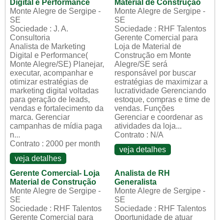
Digital e Performance
Material de Construção
Monte Alegre de Sergipe -
Monte Alegre de Sergipe -
SE
SE
Sociedade : J. A.
Sociedade : RHF Talentos
Consultoria
Gerente Comercial para
Analista de Marketing
Loja de Material de
Digital e Performance(
Construção em Monte
Monte Alegre/SE) Planejar,
Alegre/SE será
executar, acompanhar e
responsável por buscar
otimizar estratégias de
estratégias de maximizar a
marketing digital voltadas
lucratividade Gerenciando
para geração de leads,
estoque, compras e time de
vendas e fortalecimento da
vendas. Funções
marca. Gerenciar
Gerenciar e coordenar as
campanhas de mídia paga
atividades da loja...
n...
Contrato : N/A
Contrato : 2000 per month
veja detalhes
veja detalhes
Gerente Comercial- Loja
Analista de RH
Material de Construção
Generalista
Monte Alegre de Sergipe -
Monte Alegre de Sergipe -
SE
SE
Sociedade : RHF Talentos
Sociedade : RHF Talentos
Gerente Comercial para
Oportunidade de atuar