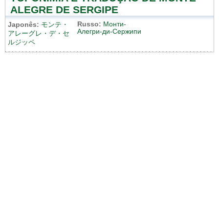
ALEGRE DE SERGIPE
Russo:
Монти-
Japonês:
モンテ・
Алегри-ди-Сержипи
アレーグレ・デ・セ
ルジッペ