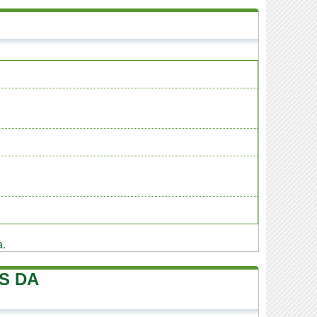
a
.
S DA