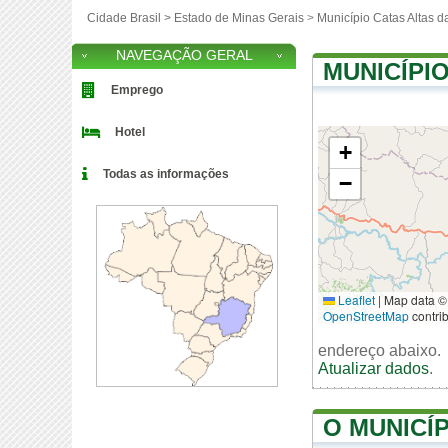
Cidade Brasil >
Estado de Minas Gerais
>
Município Catas Altas 
NAVEGAÇÃO GERAL
MUNICÍPI
Emprego
Hotel
+
Todas as informações
−
Leaflet
|
Map data ©
OpenStreetMap
contri
endereço abaixo.
Atualizar dados
.
O MUNICÍ