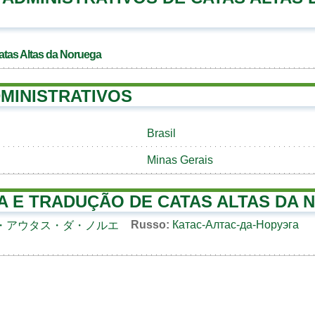
atas Altas da Noruega
MINISTRATIVOS
Brasil
Minas Gerais
A E TRADUÇÃO DE CATAS ALTAS DA
Russo:
Катас-Алтас-да-Норуэга
・アウタス・ダ・ノルエ