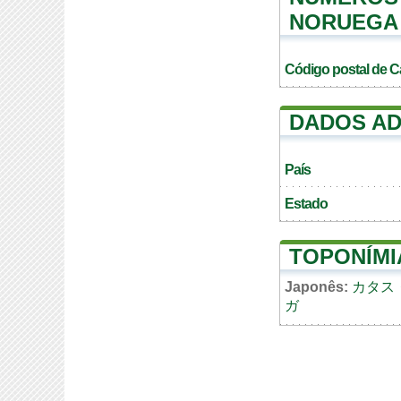
NORUEGA
Código postal de C
DADOS AD
País
Estado
TOPONÍMI
Japonês:
カタス
ガ