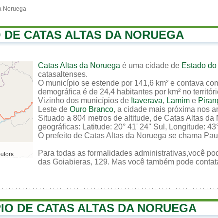
da Noruega
O DE CATAS ALTAS DA NORUEGA
Catas Altas da Noruega
é uma cidade de
Estado do
catasaltenses.
O município se estende por 141,6 km² e contava com
demográfica é de 24,4 habitantes por km² no territór
Vizinho dos municípios de
Itaverava
,
Lamim
e
Piran
Leste de
Ouro Branco
, a cidade mais próxima nos a
Situado a 804 metros de altitude, de Catas Altas d
geográficas: Latitude: 20° 41' 24'' Sul, Longitude: 43°
O prefeito de Catas Altas da Noruega se chama Paul
Para todas as formalidades administrativas,você pod
butors
das Goiabieras, 129. Mas você também pode contatar 
PIO DE CATAS ALTAS DA NORUEGA