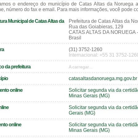
izamos o endereço do município de Catas Altas da Noruega 
e, número do fax e email. Para mais informações, você pode cons
ura Municipal de Catas Altas da
Prefeitura de Catas Altas da N
Rua das Goiabieras, 129
CATAS ALTAS DA NORUEGA - 
Brasil
ra
(31) 3752-1260
Internacional: +55 31 3752-126
o da prefeitura
A carregar...
cípio
catasaltasdanoruega.mg.gov.br
ento online
Solicitar segunda via da certi
Minas Gerais (MG)
nline
Solicitar segunda via da certid
Gerais (MG)
nto online
Solicitar segunda via da certi
Minas Gerais (MG)