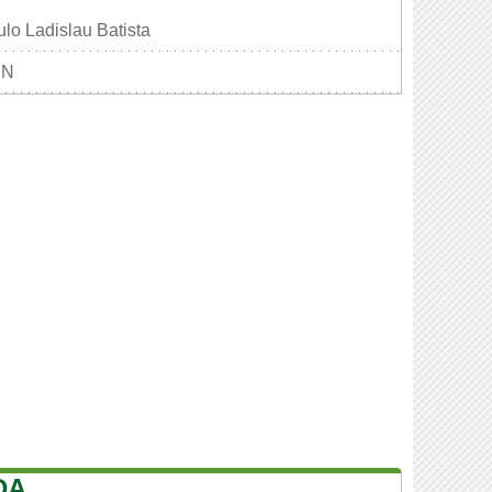
lo Ladislau Batista
MN
DA