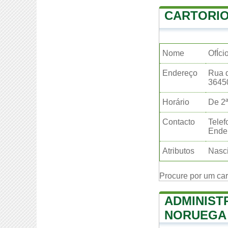
CARTORIO
Nome
OfÍci
Endereço
Rua d
3645
Horário
De 2ª
Contacto
Telef
Ender
Atributos
Nasci
Procure por um ca
ADMINIST
NORUEGA