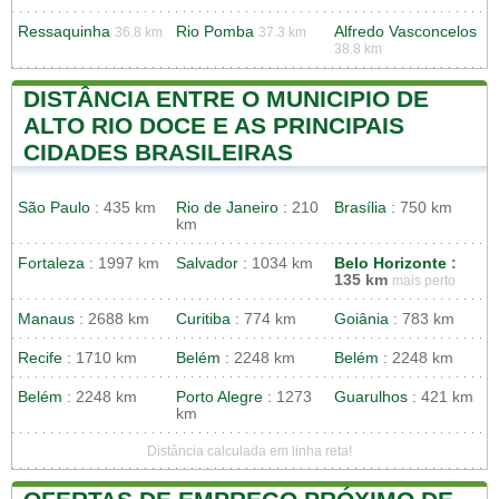
Ressaquinha
Rio Pomba
Alfredo Vasconcelos
36.8 km
37.3 km
38.8 km
DISTÂNCIA ENTRE O MUNICIPIO DE
ALTO RIO DOCE E AS PRINCIPAIS
CIDADES BRASILEIRAS
São Paulo
: 435 km
Rio de Janeiro
: 210
Brasília
: 750 km
km
Fortaleza
: 1997 km
Salvador
: 1034 km
Belo Horizonte
:
135 km
mais perto
Manaus
: 2688 km
Curitiba
: 774 km
Goiânia
: 783 km
Recife
: 1710 km
Belém
: 2248 km
Belém
: 2248 km
Belém
: 2248 km
Porto Alegre
: 1273
Guarulhos
: 421 km
km
Distância calculada em linha reta!