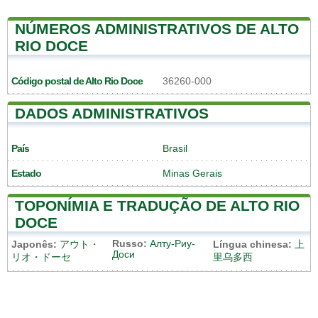
NÚMEROS ADMINISTRATIVOS DE ALTO
RIO DOCE
Código postal de Alto Rio Doce
36260-000
DADOS ADMINISTRATIVOS
País
Brasil
Estado
Minas Gerais
TOPONÍMIA E TRADUÇÃO DE ALTO RIO
DOCE
Russo:
Алту-Риу-
Japonês:
アウト・
Língua chinesa:
上
Доси
リオ・ドーセ
里乌多西