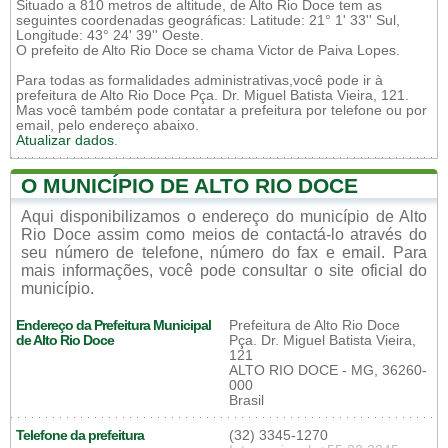
Situado a 810 metros de altitude, de Alto Rio Doce tem as
seguintes coordenadas geográficas: Latitude: 21° 1' 33'' Sul,
Longitude: 43° 24' 39'' Oeste.
O prefeito de Alto Rio Doce se chama Victor de Paiva Lopes.
Para todas as formalidades administrativas,você pode ir à
prefeitura de Alto Rio Doce Pça. Dr. Miguel Batista Vieira, 121.
Mas você também pode contatar a prefeitura por telefone ou por
email, pelo endereço abaixo.
Atualizar dados
.
O MUNICÍPIO DE ALTO RIO DOCE
Aqui disponibilizamos o endereço do município de Alto
Rio Doce assim como meios de contactá-lo através do
seu número de telefone, número do fax e email. Para
mais informações, você pode consultar o site oficial do
município.
Endereço da Prefeitura Municipal
Prefeitura de Alto Rio Doce
de Alto Rio Doce
Pça. Dr. Miguel Batista Vieira,
121
ALTO RIO DOCE - MG, 36260-
000
Brasil
Telefone da prefeitura
(32) 3345-1270