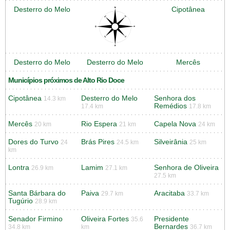
Desterro do Melo
Cipotânea
Desterro do Melo
Desterro do Melo
Mercês
Municípios próximos de Alto Rio Doce
Cipotânea
Desterro do Melo
Senhora dos
14.3 km
Remédios
17.4 km
17.8 km
Mercês
Rio Espera
Capela Nova
20 km
21 km
24 km
Dores do Turvo
Brás Pires
Silveirânia
24
24.5 km
25 km
km
Lontra
Lamim
Senhora de Oliveira
26.9 km
27.1 km
27.5 km
Santa Bárbara do
Paiva
Aracitaba
29.7 km
33.7 km
Tugúrio
28.9 km
Senador Firmino
Oliveira Fortes
Presidente
35.6
Bernardes
34.8 km
km
36.7 km