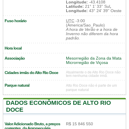
Longitude:
-43.4108
Latitude:
21° 1' 33'' Sul
,
Longitude:
43° 24' 39'' Oeste
Fuso horário
UTC
-3:00
(America/Sao_Paulo)
A hora de Verão e a hora de
Inverno não diferem da hora
padrão.
Hora local
Associação
Mesorregião da Zona da Mata
Microrregião de Viçosa
Cidades irmãs do Alto Rio Doce
Atualmente o de Alto Rio Doce não
tem nenhuma cidade irmã.
Parque natural
Alto Rio Doce não é parte de um
parque natural
DADOS ECONÔMICOS DE ALTO RIO
DOCE
Valor Adicionado Bruto, a preços
R$ 15 846 550
correntes, da Agropecuária