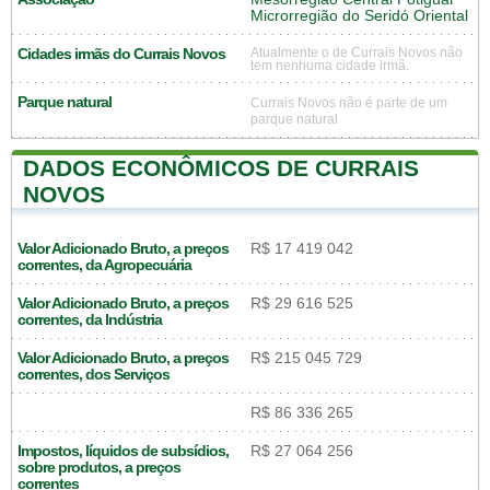
Microrregião do Seridó Oriental
Cidades irmãs do Currais Novos
Atualmente o de Currais Novos não
tem nenhuma cidade irmã.
Parque natural
Currais Novos não é parte de um
parque natural
DADOS ECONÔMICOS DE CURRAIS
NOVOS
Valor Adicionado Bruto, a preços
R$ 17 419 042
correntes, da Agropecuária
Valor Adicionado Bruto, a preços
R$ 29 616 525
correntes, da Indústria
Valor Adicionado Bruto, a preços
R$ 215 045 729
correntes, dos Serviços
R$ 86 336 265
Impostos, líquidos de subsídios,
R$ 27 064 256
sobre produtos, a preços
correntes