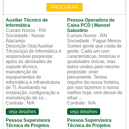
PROCURAR
Auxiliar Técnico de
Pessoa Operadora de
Informática
Caixa PCD | Manoel
Currais Novos - RN
Salustino
Sociedade : Nosso
Currais Novos - RN
Atacarejo
Sociedade : Pague Menos
Descrição O(a) Auxiliar
Somos gente que cuida de
Técnico(a) de Informática é
gente. Cada um com
responsável porprestar
características, histórias e
apoio às atividades de
qualidades únicas, mas
suporte técnico,
todos unidos pelo mesmo
manutenção de
propósito: viver
equipamentos de
plenamente. Temos
informática e infraestrutura
orgulho da nossa história,
de TI. Auxiliando na
por isso fazemos o nosso
instalação, configuração e
melhor hoje, sem deixar de
manutenção de co...
olhar ...
Contrato : N/A
Contrato : N/A
veja detalhes
veja detalhes
Pessoa Supervisora
Pessoa Supervisora
Técnica de Projetos
Técnica de Projetos