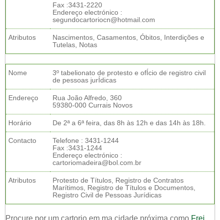
Fax :3431-2220
Endereço electrónico :
segundocartoriocn@hotmail.com
Atributos
Nascimentos, Casamentos, Óbitos, Interdições e
Tutelas, Notas
Nome
3º tabelionato de protesto e ofÍcio de registro civil
de pessoas jurÍdicas
Endereço
Rua João Alfredo, 360
59380-000 Currais Novos
Horário
De 2ª a 6ª feira, das 8h às 12h e das 14h às 18h.
Contacto
Telefone : 3431-1244
Fax :3431-1244
Endereço electrónico :
cartoriomadeira@bol.com.br
Atributos
Protesto de Títulos, Registro de Contratos
Marítimos, Registro de Títulos e Documentos,
Registro Civil de Pessoas Jurídicas
Procure por um cartorio em ma cidade próxima como
Frei