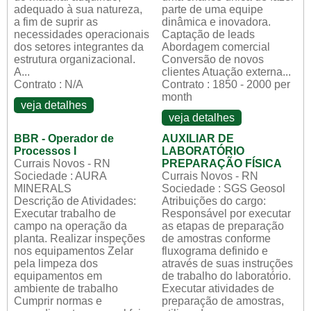
adequado à sua natureza,
parte de uma equipe
a fim de suprir as
dinâmica e inovadora.
necessidades operacionais
Captação de leads
dos setores integrantes da
Abordagem comercial
estrutura organizacional.
Conversão de novos
A...
clientes Atuação externa...
Contrato : N/A
Contrato : 1850 - 2000 per
month
veja detalhes
veja detalhes
BBR - Operador de
AUXILIAR DE
Processos I
LABORATÓRIO
Currais Novos - RN
PREPARAÇÃO FÍSICA
Sociedade : AURA
Currais Novos - RN
MINERALS
Sociedade : SGS Geosol
Descrição de Atividades:
Atribuições do cargo:
Executar trabalho de
Responsável por executar
campo na operação da
as etapas de preparação
planta. Realizar inspeções
de amostras conforme
nos equipamentos Zelar
fluxograma definido e
pela limpeza dos
através de suas instruções
equipamentos em
de trabalho do laboratório.
ambiente de trabalho
Executar atividades de
Cumprir normas e
preparação de amostras,