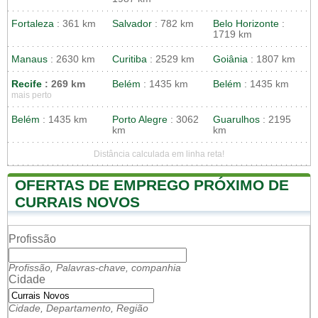
Fortaleza
: 361 km
Salvador
: 782 km
Belo Horizonte
:
1719 km
Manaus
: 2630 km
Curitiba
: 2529 km
Goiânia
: 1807 km
Recife
: 269 km
Belém
: 1435 km
Belém
: 1435 km
mais perto
Belém
: 1435 km
Porto Alegre
: 3062
Guarulhos
: 2195
km
km
Distância calculada em linha reta!
OFERTAS DE EMPREGO PRÓXIMO DE
CURRAIS NOVOS
Profissão
Profissão, Palavras-chave, companhia
Cidade
Cidade, Departamento, Região