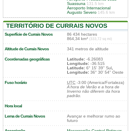
Suassuna
131.5 km
Aeroporto Internacional
Augusto Severo
145.6 km
TERRITÓRIO DE CURRAIS NOVOS
Superfície de Currais Novos
86 434 hectares
864,34 km²
(333,72 sq mi)
Altitude de Currais Novos
341 metros de altitude
Coordenadas geográficas
Latitude:
-6.26083
Longitude:
-36.515
Latitude:
6° 15' 39'' Sul
,
Longitude:
36° 30' 54'' Oeste
Fuso horário
UTC
-3:00 (America/Fortaleza)
A hora de Verão e a hora de
Inverno não diferem da hora
padrão.
Hora local
Lema de Currais Novos
Avançar e melhorar rumo ao
futuro
Associação
Mesorregião Central Potiguar