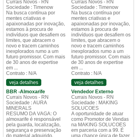
Currais Novos - RN
Currais Novos - RN
Sociedade : Timenow
Sociedade : Timenow
Na busca contínua por
Na busca contínua por
mentes criativas e
mentes criativas e
apaixonadas por inovação,
apaixonadas por inovação,
estamos à procura de
estamos à procura de
indivíduos que desafiem os
indivíduos que desafiem os
limites, que abracem o
limites, que abracem o
novo e tracem caminhos
novo e tracem caminhos
inexplorados rumo a um
inexplorados rumo a um
futuro promissor. Com mais
futuro promissor. Com mais
de 30 anos de expertise
de 30 anos de expertise
em ...
em ...
Contrato : N/A
Contrato : N/A
veja detalhes
veja detalhes
BBR -Almoxarife
Vendedor Externo
Currais Novos - RN
Currais Novos - RN
Sociedade : AURA
Sociedade : MAKING
MINERALS
SOLUCOES
RESUMO DA VAGA: O
A oportunidade de atuar
almoxarife é responsável
como Promotor de Vendas
pela guarda, localização,
na MAKING SOLUCOES
segurança e preservação
em parceria com a 99. É
do material adquirido,
uma chance única de fazer