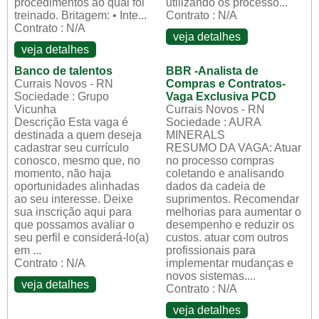
procedimentos ao qual foi
utilizando os processo...
treinado. Britagem: • Inte...
Contrato : N/A
Contrato : N/A
veja detalhes
veja detalhes
Banco de talentos
BBR -Analista de
Currais Novos - RN
Compras e Contratos-
Sociedade : Grupo
Vaga Exclusiva PCD
Vicunha
Currais Novos - RN
Descrição Esta vaga é
Sociedade : AURA
destinada a quem deseja
MINERALS
cadastrar seu currículo
RESUMO DA VAGA: Atuar
conosco, mesmo que, no
no processo compras
momento, não haja
coletando e analisando
oportunidades alinhadas
dados da cadeia de
ao seu interesse. Deixe
suprimentos. Recomendar
sua inscrição aqui para
melhorias para aumentar o
que possamos avaliar o
desempenho e reduzir os
seu perfil e considerá-lo(a)
custos. atuar com outros
em ...
profissionais para
Contrato : N/A
implementar mudanças e
novos sistemas....
veja detalhes
Contrato : N/A
veja detalhes