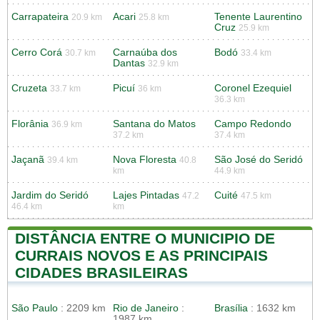
Carrapateira
Acari
Tenente Laurentino
20.9 km
25.8 km
Cruz
25.9 km
Cerro Corá
Carnaúba dos
Bodó
30.7 km
33.4 km
Dantas
32.9 km
Cruzeta
Picuí
Coronel Ezequiel
33.7 km
36 km
36.3 km
Florânia
Santana do Matos
Campo Redondo
36.9 km
37.2 km
37.4 km
Jaçanã
Nova Floresta
São José do Seridó
39.4 km
40.8
km
44.9 km
Jardim do Seridó
Lajes Pintadas
Cuité
47.2
47.5 km
46.4 km
km
DISTÂNCIA ENTRE O MUNICIPIO DE
CURRAIS NOVOS E AS PRINCIPAIS
CIDADES BRASILEIRAS
São Paulo
: 2209 km
Rio de Janeiro
:
Brasília
: 1632 km
1987 km