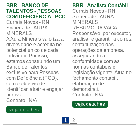
BBR - BANCO DE
BBR - Analista Contábil
TALENTOS - PESSOAS
Currais Novos - RN
COM DEFICIÊNCIA - PCD
Sociedade : AURA
Currais Novos - RN
MINERALS
Sociedade : AURA
RESUMO DA VAGA:
MINERALS
Responsável por executar,
A Aura Minerals valoriza a
analisar e garantir a correta
diversidade e acredita no
contabilização das
potencial único de cada
operações da empresa,
indivíduo. Por isso,
assegurando a
estamos construindo um
conformidade com as
Banco de Talentos
normas contábeis e
exclusivo para Pessoas
legislação vigente. Atua no
com Deficiência (PCD),
fechamento contábil,
com o objetivo de
elaboração de
identificar, atrair e engajar
demonstrati...
profiss...
Contrato : N/A
Contrato : N/A
veja detalhes
veja detalhes
1
2