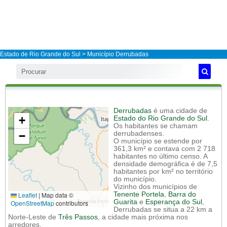
Estado de Rio Grande do Sul
>
Município Derrubadas
Derrubadas
é uma cidade de
+
Estado do Rio Grande do Sul
.
Os habitantes se chamam
−
derrubadenses.
O município se estende por
361,3 km² e contava com 2 718
habitantes no último censo. A
densidade demográfica é de 7,5
habitantes por km² no território
do município.
Vizinho dos municípios de
Leaflet
|
Map data ©
Tenente Portela
,
Barra do
Guarita
e
Esperança do Sul
,
OpenStreetMap
contributors
Derrubadas se situa a 22 km a
Norte-Leste de
Três Passos
, a cidade mais próxima nos
arredores.