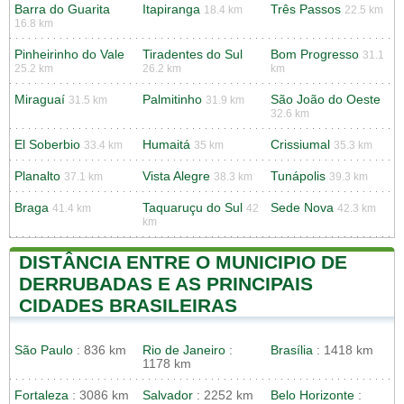
Barra do Guarita
Itapiranga
Três Passos
18.4 km
22.5 km
16.8 km
Pinheirinho do Vale
Tiradentes do Sul
Bom Progresso
31.1
25.2 km
26.2 km
km
Miraguaí
Palmitinho
São João do Oeste
31.5 km
31.9 km
32.6 km
El Soberbio
Humaitá
Crissiumal
33.4 km
35 km
35.3 km
Planalto
Vista Alegre
Tunápolis
37.1 km
38.3 km
39.3 km
Braga
Taquaruçu do Sul
Sede Nova
41.4 km
42
42.3 km
km
DISTÂNCIA ENTRE O MUNICIPIO DE
DERRUBADAS E AS PRINCIPAIS
CIDADES BRASILEIRAS
São Paulo
: 836 km
Rio de Janeiro
:
Brasília
: 1418 km
1178 km
Fortaleza
: 3086 km
Salvador
: 2252 km
Belo Horizonte
: