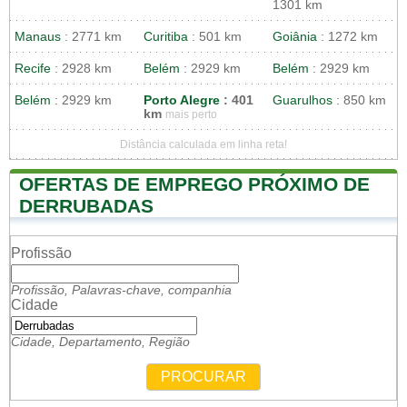
1301 km
Manaus
: 2771 km
Curitiba
: 501 km
Goiânia
: 1272 km
Recife
: 2928 km
Belém
: 2929 km
Belém
: 2929 km
Belém
: 2929 km
Porto Alegre
: 401
Guarulhos
: 850 km
km
mais perto
Distância calculada em linha reta!
OFERTAS DE EMPREGO PRÓXIMO DE
DERRUBADAS
Profissão
Profissão, Palavras-chave, companhia
Cidade
Cidade, Departamento, Região
PROCURAR