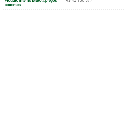
Produto Interno Bruto a preços
R$ 41 730 377
correntes