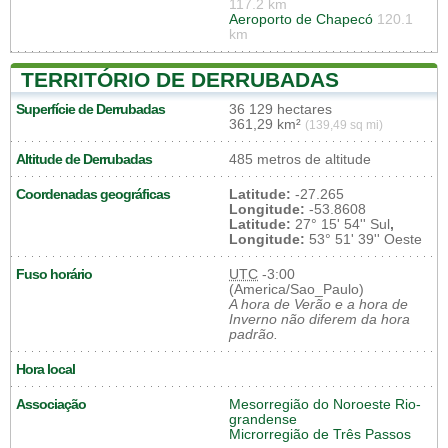
117.2 km
Aeroporto de Chapecó
120.1
km
TERRITÓRIO DE DERRUBADAS
Superfície de Derrubadas
36 129 hectares
361,29 km²
(139,49 sq mi)
Altitude de Derrubadas
485 metros de altitude
Coordenadas geográficas
Latitude:
-27.265
Longitude:
-53.8608
Latitude:
27° 15' 54'' Sul
,
Longitude:
53° 51' 39'' Oeste
Fuso horário
UTC
-3:00
(America/Sao_Paulo)
A hora de Verão e a hora de
Inverno não diferem da hora
padrão.
Hora local
Associação
Mesorregião do Noroeste Rio-
grandense
Microrregião de Três Passos