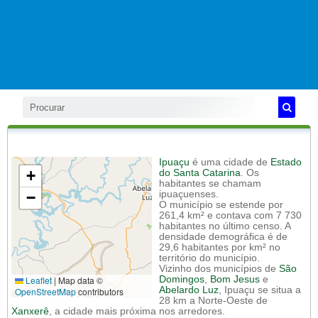
Ipuaçu
é uma cidade de
Estado
+
do Santa Catarina
. Os
habitantes se chamam
−
ipuaçuenses.
O município se estende por
261,4 km² e contava com 7 730
habitantes no último censo. A
densidade demográfica é de
29,6 habitantes por km² no
território do município.
Vizinho dos municípios de
São
Leaflet
|
Map data ©
Domingos
,
Bom Jesus
e
Abelardo Luz
, Ipuaçu se situa a
OpenStreetMap
contributors
28 km a Norte-Oeste de
Xanxerê
, a cidade mais próxima nos arredores.