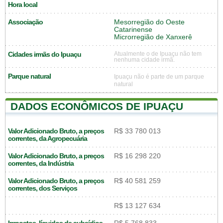
Hora local
Associação
Mesorregião do Oeste
Catarinense
Microrregião de Xanxerê
Cidades irmãs do Ipuaçu
Atualmente o de Ipuaçu não tem
nenhuma cidade irmã.
Parque natural
Ipuaçu não é parte de um parque
natural
DADOS ECONÔMICOS DE IPUAÇU
Valor Adicionado Bruto, a preços
R$ 33 780 013
correntes, da Agropecuária
Valor Adicionado Bruto, a preços
R$ 16 298 220
correntes, da Indústria
Valor Adicionado Bruto, a preços
R$ 40 581 259
correntes, dos Serviços
R$ 13 127 634