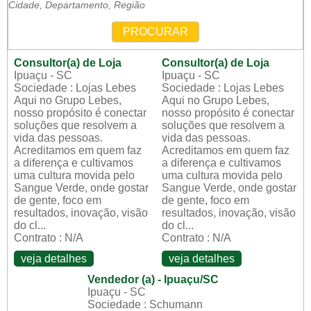
Cidade, Departamento, Região
PROCURAR
Consultor(a) de Loja
Consultor(a) de Loja
Ipuaçu - SC
Ipuaçu - SC
Sociedade : Lojas Lebes
Sociedade : Lojas Lebes
Aqui no Grupo Lebes,
Aqui no Grupo Lebes,
nosso propósito é conectar
nosso propósito é conectar
soluções que resolvem a
soluções que resolvem a
vida das pessoas.
vida das pessoas.
Acreditamos em quem faz
Acreditamos em quem faz
a diferença e cultivamos
a diferença e cultivamos
uma cultura movida pelo
uma cultura movida pelo
Sangue Verde, onde gostar
Sangue Verde, onde gostar
de gente, foco em
de gente, foco em
resultados, inovação, visão
resultados, inovação, visão
do cl...
do cl...
Contrato : N/A
Contrato : N/A
veja detalhes
veja detalhes
Vendedor (a) - Ipuaçu/SC
Ipuaçu - SC
Sociedade : Schumann