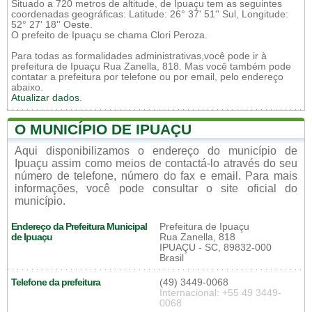
Situado a 720 metros de altitude, de Ipuaçu tem as seguintes
coordenadas geográficas: Latitude: 26° 37' 51'' Sul, Longitude:
52° 27' 18'' Oeste.
O prefeito de Ipuaçu se chama Clori Peroza.
Para todas as formalidades administrativas,você pode ir à
prefeitura de Ipuaçu Rua Zanella, 818. Mas você também pode
contatar a prefeitura por telefone ou por email, pelo endereço
abaixo.
Atualizar dados
.
O MUNICÍPIO DE IPUAÇU
Aqui disponibilizamos o endereço do município de
Ipuaçu assim como meios de contactá-lo através do seu
número de telefone, número do fax e email. Para mais
informações, você pode consultar o site oficial do
município.
Endereço da Prefeitura Municipal
Prefeitura de Ipuaçu
de Ipuaçu
Rua Zanella, 818
IPUAÇU - SC, 89832-000
Brasil
Telefone da prefeitura
(49) 3449-0068
Internacional: +55 49 3449-
0068