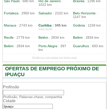
São Paulo
: 680 km
Rio de Janeiro
:
Brasília
: 1296 km
1022 km
Fortaleza
: 2950 km
Salvador
: 2102 km
Belo Horizonte
:
1147 km
Manaus
: 2743 km
Curitiba
: 345 km
Goiânia
: 1158 km
mais perto
Recife
: 2779 km
Belém
: 2834 km
Belém
: 2834 km
Belém
: 2834 km
Porto Alegre
: 397
Guarulhos
: 693 km
km
Distância calculada em linha reta!
OFERTAS DE EMPREGO PRÓXIMO DE
IPUAÇU
Profissão
Profissão, Palavras-chave, companhia
Cidade