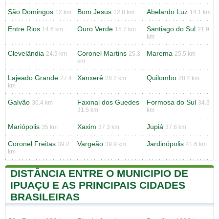
São Domingos
Bom Jesus
Abelardo Luz
12 km
12.8 km
14.1 km
Entre Rios
Ouro Verde
Santiago do Sul
14.6 km
15.7 km
21.9
km
Clevelândia
Coronel Martins
Marema
24.9 km
25.3
25.5 km
km
Lajeado Grande
Xanxerê
Quilombo
27.4
28.2 km
28.4 km
km
Galvão
Faxinal dos Guedes
Formosa do Sul
30.4 km
34.3
31.5 km
km
Mariópolis
Xaxim
Jupiá
35 km
37.3 km
37.8 km
Coronel Freitas
Vargeão
Jardinópolis
39.2
39.9 km
41.6 km
km
DISTÂNCIA ENTRE O MUNICIPIO DE
IPUAÇU E AS PRINCIPAIS CIDADES
BRASILEIRAS