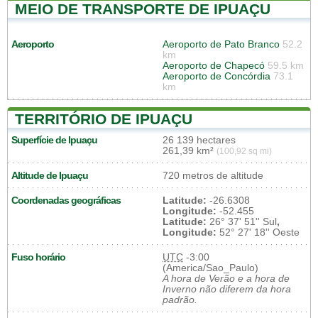
MEIO DE TRANSPORTE DE IPUAÇU
Aeroporto
Aeroporto de Pato Branco
52.2
km
Aeroporto de Chapecó
59.5 km
Aeroporto de Concórdia
73.1
km
TERRITÓRIO DE IPUAÇU
Superfície de Ipuaçu
26 139 hectares
261,39 km²
(100,92 sq mi)
Altitude de Ipuaçu
720 metros de altitude
Coordenadas geográficas
Latitude:
-26.6308
Longitude:
-52.455
Latitude:
26° 37' 51'' Sul
,
Longitude:
52° 27' 18'' Oeste
Fuso horário
UTC
-3:00
(America/Sao_Paulo)
A hora de Verão e a hora de
Inverno não diferem da hora
padrão.