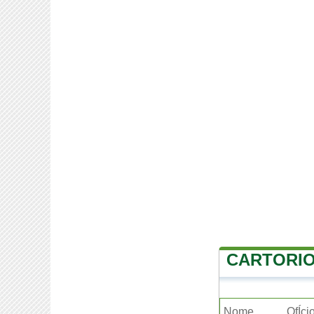
CARTORIO
Nome
OfÍci