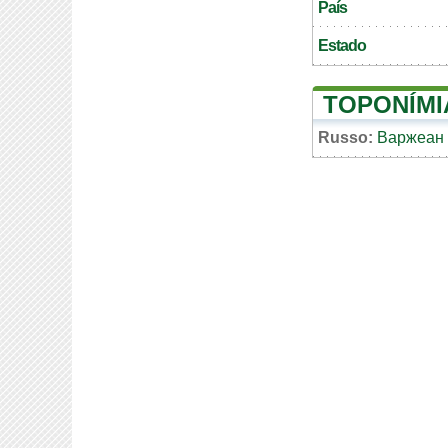
País
Estado
TOPONÍMI
Russo:
Варжеан