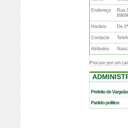
Endereço
Rua S
8969
Horário
De 2ª
Contacto
Telef
Atributos
Nasci
Procure por um ca
ADMINIST
Prefeito de Vargeão
Partido politico