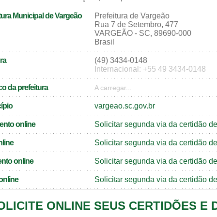
tura Municipal de Vargeão
Prefeitura de Vargeão
Rua 7 de Setembro, 477
VARGEÃO - SC, 89690-000
Brasil
ra
(49) 3434-0148
Internacional: +55 49 3434-0148
o da prefeitura
A carregar...
cípio
vargeao.sc.gov.br
ento online
Solicitar segunda via da certidão 
nline
Solicitar segunda via da certidão 
nto online
Solicitar segunda via da certidão 
online
Solicitar segunda via da certidão 
OLICITE ONLINE SEUS CERTIDÕES E