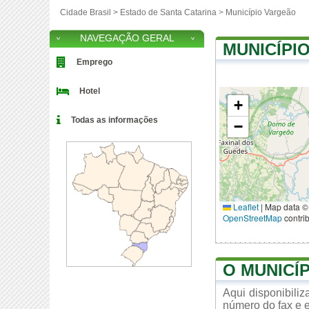
Cidade Brasil >
Estado de Santa Catarina
>
Município Vargeão
NAVEGAÇÃO GERAL
MUNICÍPI
Emprego
Hotel
+
Todas as informações
−
Leaflet
|
Map data ©
OpenStreetMap
contri
O MUNICÍ
Aqui disponibili
número do fax e e