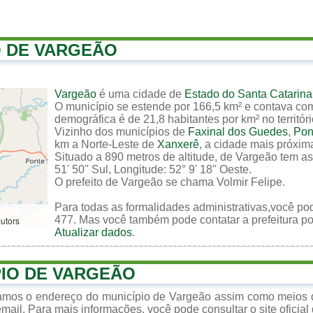
O DE VARGEÃO
Vargeão
é uma cidade de
Estado do Santa Catarina
O município se estende por 166,5 km² e contava com
demográfica é de 21,8 habitantes por km² no territór
Vizinho dos municípios de
Faxinal dos Guedes
,
Pon
km a Norte-Leste de
Xanxerê
, a cidade mais próxim
Situado a 890 metros de altitude, de Vargeão tem as
51' 50'' Sul, Longitude: 52° 9' 18'' Oeste.
O prefeito de Vargeão se chama Volmir Felipe.
Para todas as formalidades administrativas,você po
477. Mas você também pode contatar a prefeitura por
butors
Atualizar dados
.
PIO DE VARGEÃO
zamos o endereço do município de Vargeão assim como meios d
mail. Para mais informações, você pode consultar o site oficial