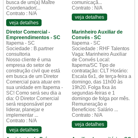
busca de um(a) Maître
comunicaçã...
Coordenador(...
Contrato : N/A
Contrato : N/A
veja detalhes
veja detalhes
Diretor Comercial -
Marinheiro Auxiliar de
Empreendimentos - SC
Convés - SC
Itapema - SC
Itapema - SC
Sociedade : B.partner
Sociedade : RHF Talentos
consultoria
Vaga: Marinheiro Auxiliar
Nosso cliente é uma
de Convés Local:
empresa do setor de
Itapema/SC Tipo de
construção civil que está
contratação: CLT Horário:
em busca de um Diretor
Escala 6x1, de terça-feira a
Comercial para atuar em
domingo, das 11h00 às
sua unidade em Itapema -
19h20. Folga fixa às
SC! Como será seu dia a
segundas-feiras e 1
dia: O Diretor Comercial
domingo de folga por mês.
será responsável por
Remuneração e
liderar, planejar e
Benefícios: Salário ...
implementar ...
Contrato : N/A
Contrato : N/A
veja detalhes
veja detalhes