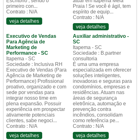
Escritório , sendo o
atuar em Itapema Meia
primeiro con...
Praia ! Se você é ágil, tem
Contrato : N/A
espírito de equip...
Contrato : N/A
veja detalhes
veja detalhes
Executivo de Vendas
Auxiliar administrativo -
Para Agência de
SC
Marketing de
Itapema - SC
Performance - SC
Sociedade : B.partner
Itapema - SC
consultoria
Sociedade : Inclusiva RH
É uma uma empresa
Executivo de Vendas (Para
especializada em oferecer
Agência de Marketing de
soluções inteligentes,
Performance) Profissional
inovadoras e seguras para
proativo, organizado e com
condomínios, empresas e
sede por vendas para
residências. Atuam nas
integrar nosso time em
áreas de segurança
plena expansão. Possuir
eletrônica, automação e
experiência em prospectar
prevenção contra
ativamente potenciais
incêndios, consolidam
clientes, sabe negoci...
como referência pe...
Contrato : N/A
Contrato : N/A
veja detalhes
veja detalhes