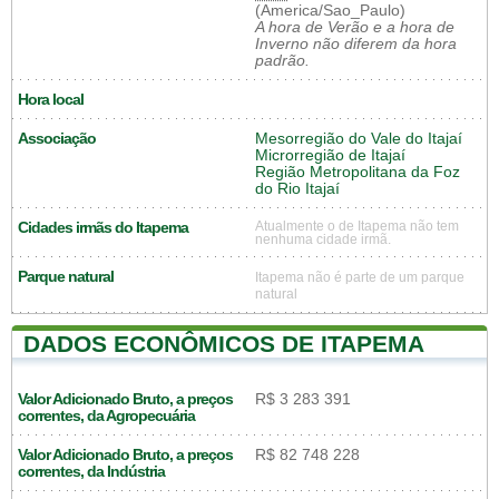
(America/Sao_Paulo)
A hora de Verão e a hora de
Inverno não diferem da hora
padrão.
Hora local
Associação
Mesorregião do Vale do Itajaí
Microrregião de Itajaí
Região Metropolitana da Foz
do Rio Itajaí
Cidades irmãs do Itapema
Atualmente o de Itapema não tem
nenhuma cidade irmã.
Parque natural
Itapema não é parte de um parque
natural
DADOS ECONÔMICOS DE ITAPEMA
Valor Adicionado Bruto, a preços
R$ 3 283 391
correntes, da Agropecuária
Valor Adicionado Bruto, a preços
R$ 82 748 228
correntes, da Indústria