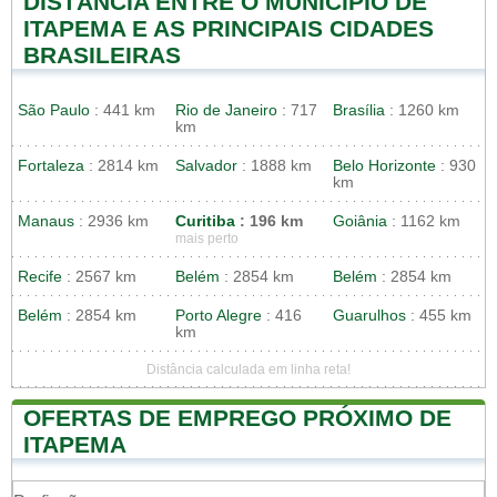
DISTÂNCIA ENTRE O MUNICIPIO DE
ITAPEMA E AS PRINCIPAIS CIDADES
BRASILEIRAS
São Paulo
: 441 km
Rio de Janeiro
: 717
Brasília
: 1260 km
km
Fortaleza
: 2814 km
Salvador
: 1888 km
Belo Horizonte
: 930
km
Manaus
: 2936 km
Curitiba
: 196 km
Goiânia
: 1162 km
mais perto
Recife
: 2567 km
Belém
: 2854 km
Belém
: 2854 km
Belém
: 2854 km
Porto Alegre
: 416
Guarulhos
: 455 km
km
Distância calculada em linha reta!
OFERTAS DE EMPREGO PRÓXIMO DE
ITAPEMA