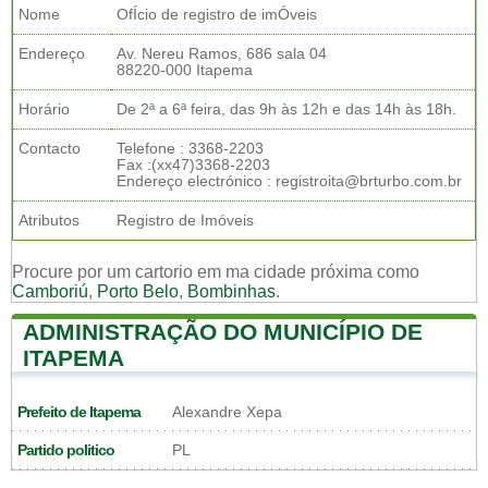
Nome
OfÍcio de registro de imÓveis
Endereço
Av. Nereu Ramos, 686 sala 04
88220-000 Itapema
Horário
De 2ª a 6ª feira, das 9h às 12h e das 14h às 18h.
Contacto
Telefone : 3368-2203
Fax :(xx47)3368-2203
Endereço electrónico : registroita@brturbo.com.br
Atributos
Registro de Imóveis
Procure por um cartorio em ma cidade próxima como
Camboriú
,
Porto Belo
,
Bombinhas
.
ADMINISTRAÇÃO DO MUNICÍPIO DE
ITAPEMA
Prefeito de Itapema
Alexandre Xepa
Partido politico
PL