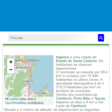
Itapema
é uma cidade de
+
Estado do Santa Catarina
. Os
habitantes se chamam
−
itapemenses.
O município se estende por 59,4
km² e contava com 75 940
habitantes no último censo. A
densidade demográfica é de 1
279,3 habitantes por km² no
território do município.
Vizinho dos municípios de
Leaflet
|
Map data ©
Camboriú
,
Porto Belo
e
Tijucas
,
Itapema se situa a 8 km a Sul-
OpenStreetMap
contributors
Leste de
Camboriú
.
Situado a 2 metros de altitude, de Itapema tem as seguintes