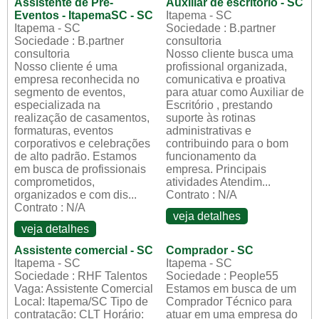
Assistente de Pré-
Auxiliar de escritório - SC
Eventos - ItapemaSC - SC
Itapema - SC
Itapema - SC
Sociedade : B.partner
Sociedade : B.partner
consultoria
consultoria
Nosso cliente busca uma
Nosso cliente é uma
profissional organizada,
empresa reconhecida no
comunicativa e proativa
segmento de eventos,
para atuar como Auxiliar de
especializada na
Escritório , prestando
realização de casamentos,
suporte às rotinas
formaturas, eventos
administrativas e
corporativos e celebrações
contribuindo para o bom
de alto padrão. Estamos
funcionamento da
em busca de profissionais
empresa. Principais
comprometidos,
atividades Atendim...
organizados e com dis...
Contrato : N/A
Contrato : N/A
veja detalhes
veja detalhes
Assistente comercial - SC
Comprador - SC
Itapema - SC
Itapema - SC
Sociedade : RHF Talentos
Sociedade : People55
Vaga: Assistente Comercial
Estamos em busca de um
Local: Itapema/SC Tipo de
Comprador Técnico para
contratação: CLT Horário:
atuar em uma empresa do