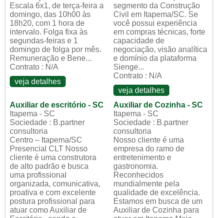
Escala 6x1, de terça-feira a
segmento da Construção
domingo, das 10h00 às
Civil em Itapema/SC. Se
18h20, com 1 hora de
você possui experiência
intervalo. Folga fixa às
em compras técnicas, forte
segundas-feiras e 1
capacidade de
domingo de folga por mês.
negociação, visão analítica
Remuneração e Bene...
e domínio da plataforma
Contrato : N/A
Sienge...
Contrato : N/A
veja detalhes
veja detalhes
Auxiliar de escritório - SC
Auxiliar de Cozinha - SC
Itapema - SC
Itapema - SC
Sociedade : B.partner
Sociedade : B.partner
consultoria
consultoria
Centro – Itapema/SC
Nosso cliente é uma
Presencial CLT Nosso
empresa do ramo de
cliente é uma construtora
entretenimento e
de alto padrão e busca
gastronomia.
uma profissional
Reconhecidos
organizada, comunicativa,
mundialmente pela
proativa e com excelente
qualidade de excelência.
postura profissional para
Estamos em busca de um
atuar como Auxiliar de
Auxiliar de Cozinha para