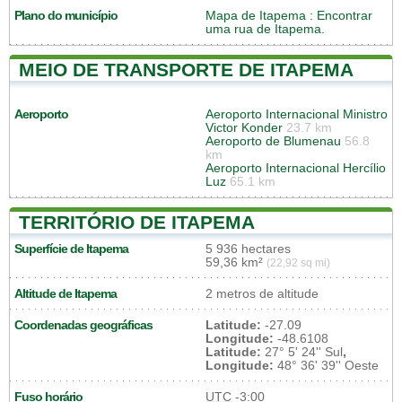
Plano do município
Mapa de Itapema
: Encontrar
uma rua de Itapema.
MEIO DE TRANSPORTE DE ITAPEMA
Aeroporto
Aeroporto Internacional Ministro
Victor Konder
23.7 km
Aeroporto de Blumenau
56.8
km
Aeroporto Internacional Hercílio
Luz
65.1 km
TERRITÓRIO DE ITAPEMA
Superfície de Itapema
5 936 hectares
59,36 km²
(22,92 sq mi)
Altitude de Itapema
2 metros de altitude
Coordenadas geográficas
Latitude:
-27.09
Longitude:
-48.6108
Latitude:
27° 5' 24'' Sul
,
Longitude:
48° 36' 39'' Oeste
Fuso horário
UTC
-3:00