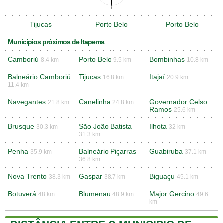
Tijucas
Porto Belo
Porto Belo
Municípios próximos de Itapema
Camboriú
Porto Belo
Bombinhas
8.4 km
9.5 km
10.8 km
Balneário Camboriú
Tijucas
Itajaí
16.8 km
20.9 km
11.4 km
Navegantes
Canelinha
Governador Celso
21.8 km
24.8 km
Ramos
25.6 km
Brusque
São João Batista
Ilhota
30.3 km
32 km
31.3 km
Penha
Balneário Piçarras
Guabiruba
35.9 km
37.1 km
36.8 km
Nova Trento
Gaspar
Biguaçu
38.3 km
38.7 km
45.1 km
Botuverá
Blumenau
Major Gercino
48 km
48.9 km
49.6
km