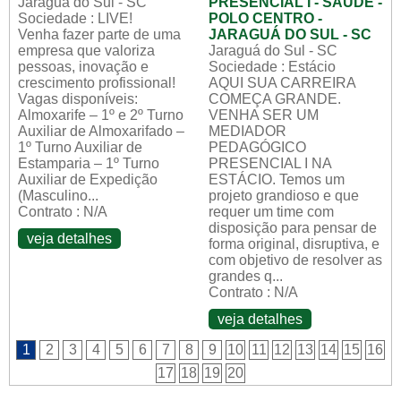
Jaraguá do Sul - SC
PRESENCIAL I - SAÚDE -
Sociedade : LIVE!
POLO CENTRO -
Venha fazer parte de uma
JARAGUÁ DO SUL - SC
empresa que valoriza
Jaraguá do Sul - SC
pessoas, inovação e
Sociedade : Estácio
crescimento profissional!
AQUI SUA CARREIRA
Vagas disponíveis:
COMEÇA GRANDE.
Almoxarife – 1º e 2º Turno
VENHA SER UM
Auxiliar de Almoxarifado –
MEDIADOR
1º Turno Auxiliar de
PEDAGÓGICO
Estamparia – 1º Turno
PRESENCIAL I NA
Auxiliar de Expedição
ESTÁCIO. Temos um
(Masculino...
projeto grandioso e que
Contrato : N/A
requer um time com
disposição para pensar de
veja detalhes
forma original, disruptiva, e
com objetivo de resolver as
grandes q...
Contrato : N/A
veja detalhes
1
2
3
4
5
6
7
8
9
10
11
12
13
14
15
16
17
18
19
20