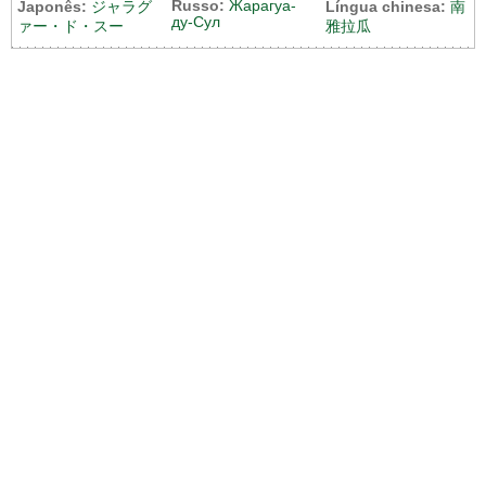
Russo:
Жарагуа-
Japonês:
ジャラグ
Língua chinesa:
南
ду-Сул
ァー・ド・スー
雅拉瓜