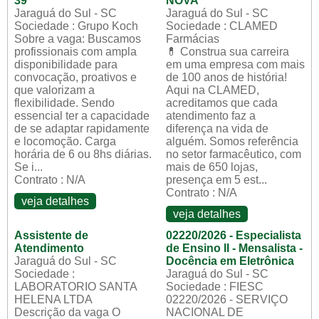
39
NOVA
Jaraguá do Sul - SC
Jaraguá do Sul - SC
Sociedade : Grupo Koch
Sociedade : CLAMED
Sobre a vaga: Buscamos
Farmácias
profissionais com ampla
💊 Construa sua carreira
disponibilidade para
em uma empresa com mais
convocação, proativos e
de 100 anos de história!
que valorizam a
Aqui na CLAMED,
flexibilidade. Sendo
acreditamos que cada
essencial ter a capacidade
atendimento faz a
de se adaptar rapidamente
diferença na vida de
e locomoção. Carga
alguém. Somos referência
horária de 6 ou 8hs diárias.
no setor farmacêutico, com
Se i...
mais de 650 lojas,
Contrato : N/A
presença em 5 est...
Contrato : N/A
veja detalhes
veja detalhes
Assistente de
02220/2026 - Especialista
Atendimento
de Ensino II - Mensalista -
Jaraguá do Sul - SC
Docência em Eletrônica
Sociedade :
Jaraguá do Sul - SC
LABORATORIO SANTA
Sociedade : FIESC
HELENA LTDA
02220/2026 - SERVIÇO
Descrição da vaga O
NACIONAL DE