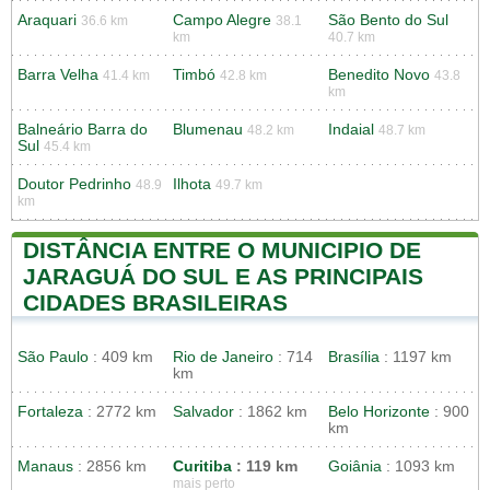
Araquari
Campo Alegre
São Bento do Sul
36.6 km
38.1
km
40.7 km
Barra Velha
Timbó
Benedito Novo
41.4 km
42.8 km
43.8
km
Balneário Barra do
Blumenau
Indaial
48.2 km
48.7 km
Sul
45.4 km
Doutor Pedrinho
Ilhota
48.9
49.7 km
km
DISTÂNCIA ENTRE O MUNICIPIO DE
JARAGUÁ DO SUL E AS PRINCIPAIS
CIDADES BRASILEIRAS
São Paulo
: 409 km
Rio de Janeiro
: 714
Brasília
: 1197 km
km
Fortaleza
: 2772 km
Salvador
: 1862 km
Belo Horizonte
: 900
km
Manaus
: 2856 km
Curitiba
: 119 km
Goiânia
: 1093 km
mais perto