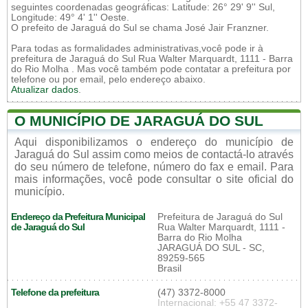
seguintes coordenadas geográficas: Latitude: 26° 29' 9'' Sul,
Longitude: 49° 4' 1'' Oeste.
O prefeito de Jaraguá do Sul se chama José Jair Franzner.
Para todas as formalidades administrativas,você pode ir à
prefeitura de Jaraguá do Sul Rua Walter Marquardt, 1111 - Barra
do Rio Molha . Mas você também pode contatar a prefeitura por
telefone ou por email, pelo endereço abaixo.
Atualizar dados
.
O MUNICÍPIO DE JARAGUÁ DO SUL
Aqui disponibilizamos o endereço do município de
Jaraguá do Sul assim como meios de contactá-lo através
do seu número de telefone, número do fax e email. Para
mais informações, você pode consultar o site oficial do
município.
Endereço da Prefeitura Municipal
Prefeitura de Jaraguá do Sul
de Jaraguá do Sul
Rua Walter Marquardt, 1111 -
Barra do Rio Molha
JARAGUÁ DO SUL - SC,
89259-565
Brasil
Telefone da prefeitura
(47) 3372-8000
Internacional: +55 47 3372-