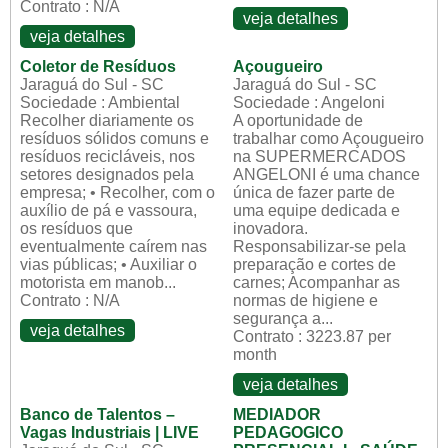
Contrato : N/A
veja detalhes
veja detalhes
Coletor de Resíduos
Açougueiro
Jaraguá do Sul - SC
Jaraguá do Sul - SC
Sociedade : Ambiental
Sociedade : Angeloni
Recolher diariamente os
A oportunidade de
resíduos sólidos comuns e
trabalhar como Açougueiro
resíduos recicláveis, nos
na SUPERMERCADOS
setores designados pela
ANGELONI é uma chance
empresa; • Recolher, com o
única de fazer parte de
auxílio de pá e vassoura,
uma equipe dedicada e
os resíduos que
inovadora.
eventualmente caírem nas
Responsabilizar-se pela
vias públicas; • Auxiliar o
preparação e cortes de
motorista em manob...
carnes; Acompanhar as
Contrato : N/A
normas de higiene e
segurança a...
veja detalhes
Contrato : 3223.87 per
month
veja detalhes
Banco de Talentos –
MEDIADOR
Vagas Industriais | LIVE
PEDAGOGICO