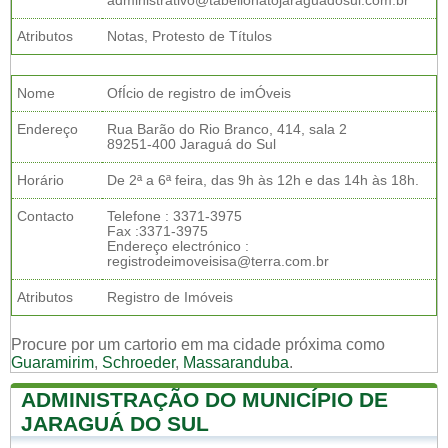
administrativo@tabelionatojaraguadosul.com.br
Atributos
Notas, Protesto de Títulos
Nome
OfÍcio de registro de imÓveis
Endereço
Rua Barão do Rio Branco, 414, sala 2
89251-400 Jaraguá do Sul
Horário
De 2ª a 6ª feira, das 9h às 12h e das 14h às 18h.
Contacto
Telefone : 3371-3975
Fax :3371-3975
Endereço electrónico :
registrodeimoveisisa@terra.com.br
Atributos
Registro de Imóveis
Procure por um cartorio em ma cidade próxima como
Guaramirim
,
Schroeder
,
Massaranduba
.
ADMINISTRAÇÃO DO MUNICÍPIO DE
JARAGUÁ DO SUL