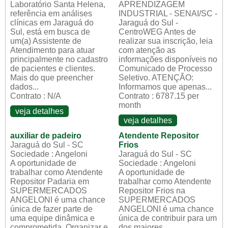
Laboratório Santa Helena,
APRENDIZAGEM
referência em análises
INDUSTRIAL - SENAI/SC -
clínicas em Jaraguá do
Jaraguá do Sul -
Sul, está em busca de
CentroWEG Antes de
um(a) Assistente de
realizar sua inscrição, leia
Atendimento para atuar
com atenção as
principalmente no cadastro
informações disponíveis no
de pacientes e clientes.
Comunicado de Processo
Mais do que preencher
Seletivo. ATENÇÃO:
dados...
Informamos que apenas...
Contrato : N/A
Contrato : 6787.15 per
month
veja detalhes
veja detalhes
auxiliar de padeiro
Atendente Repositor
Jaraguá do Sul - SC
Frios
Sociedade : Angeloni
Jaraguá do Sul - SC
A oportunidade de
Sociedade : Angeloni
trabalhar como Atendente
A oportunidade de
Repositor Padaria em
trabalhar como Atendente
SUPERMERCADOS
Repositor Frios na
ANGELONI é uma chance
SUPERMERCADOS
única de fazer parte de
ANGELONI é uma chance
uma equipe dinâmica e
única de contribuir para um
comprometida. Organizar e
dos maiores