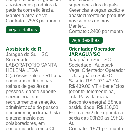
abastecer os produtos da
supermercados do país.
padaria com eficiência.
Gerenciar a organização e
Manter a área de ve...
abastecimento de produtos
Contrato : 2553 per month
nos setores de frios
Manter...
veja detalhes
Contrato : 2400 per month
veja detalhes
Assistente de RH
Orientador Operador
Jaraguá do Sul - SC
JARAGUÁ/SC
Sociedade :
Jaraguá do Sul - SC
LABORATORIO SANTA
Sociedade : Autopark
HELENA LTDA
Vaga: Orientador Operador
O(a) Assistente de RH atua
– Jaraguá do Sul/SC
como apoio direto nas
Salário: R$ 1.971,42 VA:
rotinas de gestão de
R$ 439,00 VT + benefícios
pessoas, dando suporte
(odonto, telemedicina,
operacional em
TotalPass, farmácia,
recrutamento e seleção,
desconto energia) Bônus
administração de pessoal,
assiduidade: R$ 110,00
documentação trabalhista
Escala: 5x2 de segunda a
e atendimento aos
sexta das 09h30 as 19h18
colaboradores, em
At...
conformidade com a CL...
Contrato : 1971 per month