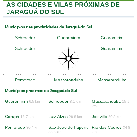
AS CIDADES E VILAS PRÓXIMAS DE
JARAGUÁ DO SUL
Municípios nas proximidades de Jaraguá do Sul
Schroeder
Guaramirim
Guaramirim
Schroeder
Guaramirim
Pomerode
Massaranduba
Massaranduba
Municípios próximos de Jaraguá do Sul
Guaramirim
Schroeder
Massaranduba
6.5 km
8.1 km
15.1
km
Corupá
Luiz Alves
Joinville
18.7 km
28.8 km
29.8 km
Pomerode
São João do Itaperiú
Rio dos Cedros
30.4 km
34.8
33.3 km
km