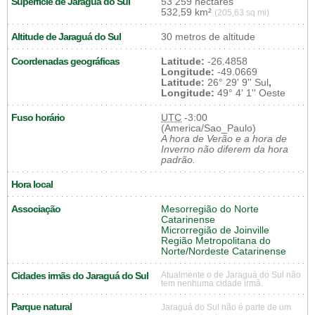
Superfície de Jaraguá do Sul
53 259 hectares
532,59 km²
(205,63 sq mi)
Altitude de Jaraguá do Sul
30 metros de altitude
Coordenadas geográficas
Latitude:
-26.4858
Longitude:
-49.0669
Latitude:
26° 29' 9'' Sul
,
Longitude:
49° 4' 1'' Oeste
Fuso horário
UTC
-3:00
(America/Sao_Paulo)
A hora de Verão e a hora de
Inverno não diferem da hora
padrão.
Hora local
Associação
Mesorregião do Norte
Catarinense
Microrregião de Joinville
Região Metropolitana do
Norte/Nordeste Catarinense
Cidades irmãs do Jaraguá do Sul
Atualmente o de Jaraguá do Sul não
tem nenhuma cidade irmã.
Parque natural
Jaraguá do Sul não é parte de um