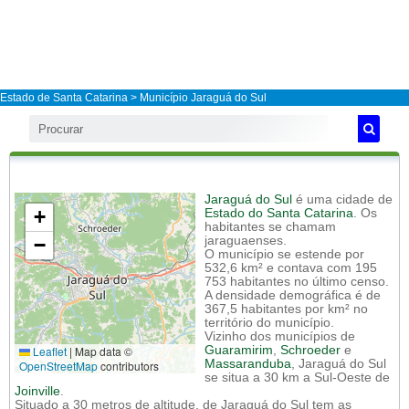
Estado de Santa Catarina
>
Município Jaraguá do Sul
Jaraguá do Sul
é uma cidade de
+
Estado do Santa Catarina
. Os
habitantes se chamam
−
jaraguaenses.
O município se estende por
532,6 km² e contava com 195
753 habitantes no último censo.
A densidade demográfica é de
367,5 habitantes por km² no
território do município.
Vizinho dos municípios de
Leaflet
|
Map data ©
Guaramirim
,
Schroeder
e
Massaranduba
, Jaraguá do Sul
OpenStreetMap
contributors
se situa a 30 km a Sul-Oeste de
Joinville
.
Situado a 30 metros de altitude, de Jaraguá do Sul tem as