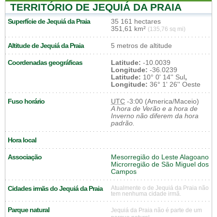
TERRITÓRIO DE JEQUIÁ DA PRAIA
Superfície de Jequiá da Praia
35 161 hectares
351,61 km²
(135,76 sq mi)
Altitude de Jequiá da Praia
5 metros de altitude
Coordenadas geográficas
Latitude:
-10.0039
Longitude:
-36.0239
Latitude:
10° 0' 14'' Sul
,
Longitude:
36° 1' 26'' Oeste
Fuso horário
UTC
-3:00 (America/Maceio)
A hora de Verão e a hora de
Inverno não diferem da hora
padrão.
Hora local
Associação
Mesorregião do Leste Alagoano
Microrregião de São Miguel dos
Campos
Cidades irmãs do Jequiá da Praia
Atualmente o de Jequiá da Praia não
tem nenhuma cidade irmã.
Parque natural
Jequiá da Praia não é parte de um