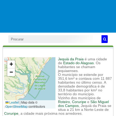
Jequiá da Praia
é uma cidade
+
de
Estado do Alagoas
. Os
habitantes se chamam
−
jequiaenses.
O município se estende por
351,6 km² e contava com 11 887
habitantes no último censo. A
densidade demográfica é de
33,8 habitantes por km² no
território do município.
Vizinho dos municípios de
Leaflet
|
Map data ©
Roteiro
,
Coruripe
e
São Miguel
dos Campos
, Jequiá da Praia se
OpenStreetMap
contributors
situa a 21 km a Norte-Leste de
Coruripe
, a cidade mais próxima nos arredores.