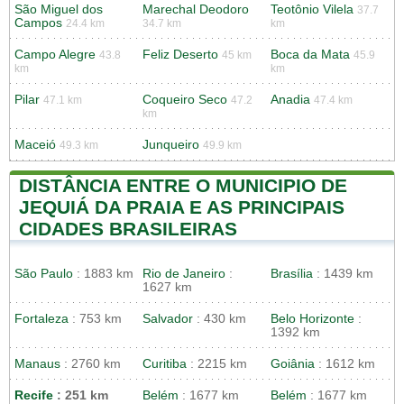
São Miguel dos
Marechal Deodoro
Teotônio Vilela
37.7
Campos
24.4 km
34.7 km
km
Campo Alegre
Feliz Deserto
Boca da Mata
43.8
45 km
45.9
km
km
Pilar
Coqueiro Seco
Anadia
47.1 km
47.2
47.4 km
km
Maceió
Junqueiro
49.3 km
49.9 km
DISTÂNCIA ENTRE O MUNICIPIO DE
JEQUIÁ DA PRAIA E AS PRINCIPAIS
CIDADES BRASILEIRAS
São Paulo
: 1883 km
Rio de Janeiro
:
Brasília
: 1439 km
1627 km
Fortaleza
: 753 km
Salvador
: 430 km
Belo Horizonte
:
1392 km
Manaus
: 2760 km
Curitiba
: 2215 km
Goiânia
: 1612 km
Recife
: 251 km
Belém
: 1677 km
Belém
: 1677 km