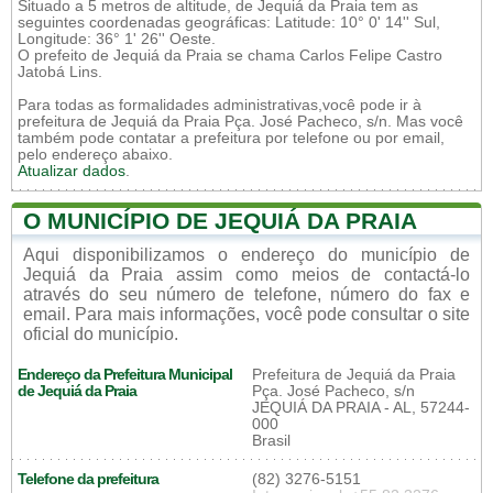
Situado a 5 metros de altitude, de Jequiá da Praia tem as
seguintes coordenadas geográficas: Latitude: 10° 0' 14'' Sul,
Longitude: 36° 1' 26'' Oeste.
O prefeito de Jequiá da Praia se chama Carlos Felipe Castro
Jatobá Lins.
Para todas as formalidades administrativas,você pode ir à
prefeitura de Jequiá da Praia Pça. José Pacheco, s/n. Mas você
também pode contatar a prefeitura por telefone ou por email,
pelo endereço abaixo.
Atualizar dados
.
O MUNICÍPIO DE JEQUIÁ DA PRAIA
Aqui disponibilizamos o endereço do município de
Jequiá da Praia assim como meios de contactá-lo
através do seu número de telefone, número do fax e
email. Para mais informações, você pode consultar o site
oficial do município.
Endereço da Prefeitura Municipal
Prefeitura de Jequiá da Praia
de Jequiá da Praia
Pça. José Pacheco, s/n
JEQUIÁ DA PRAIA - AL, 57244-
000
Brasil
Telefone da prefeitura
(82) 3276-5151