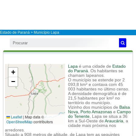
Estado de Paraná
>
Município Lapa
Lapa
é uma cidade de
Estado
+
do Paraná
. Os habitantes se
chamam lapeanos.
−
O município se estende por 2
093,8 km² e contava com 45
003 habitantes no último censo.
A densidade demográfica é de
21,5 habitantes por km² no
território do município.
Vizinho dos municípios de
Balsa
Nova
,
Porto Amazonas
e
Campo
Leaflet
|
Map data ©
do Tenente
, Lapa se situa a 36
km a Sul-Oeste de
Araucária
, a
OpenStreetMap
contributors
cidade mais próxima nos
arredores.
Situado a 908 metros de altitude, de Lapa tem as seguintes