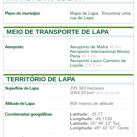
Plano do município
Mapa de Lapa
: Encontrar uma
rua de Lapa.
MEIO DE TRANSPORTE DE LAPA
Aeroporto
Aeroporto de Mafra
45 km
Aeroporto Internacional Afonso
Pena
60.5 km
Aeroporto Lauro Carneiro de
Loyola
104.9 km
TERRITÓRIO DE LAPA
Superfície de Lapa
209 383 hectares
2093,83 km²
(808,43 sq mi)
Altitude de Lapa
908 metros de altitude
Coordenadas geográficas
Latitude:
-25.77
Longitude:
-49.7158
Latitude:
25° 46' 12'' Sul
,
Longitude:
49° 42' 57'' Oeste