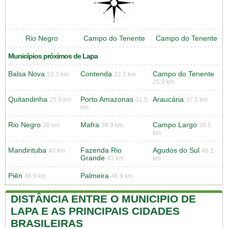
Rio Negro
Campo do Tenente
Campo do Tenente
Municípios próximos de Lapa
Balsa Nova
Contenda
Campo do Tenente
22.3 km
22.5 km
25.9 km
Quitandinha
Porto Amazonas
Araucária
25.9 km
31.5
37.5 km
km
Rio Negro
Mafra
Campo Largo
38 km
38.9 km
39.5
km
Mandirituba
Fazenda Rio
Agudos do Sul
40 km
46.2
Grande
43 km
km
Piên
Palmeira
46.9 km
46.9 km
DISTÂNCIA ENTRE O MUNICIPIO DE
LAPA E AS PRINCIPAIS CIDADES
BRASILEIRAS