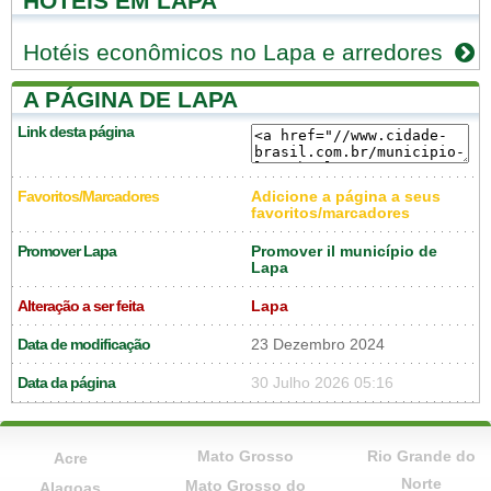
HOTÉIS EM LAPA
Hotéis econômicos no Lapa e arredores
A PÁGINA DE LAPA
Link desta página
Favoritos/Marcadores
Adicione a página a seus
favoritos/marcadores
Promover Lapa
Promover il município de
Lapa
Alteração a ser feita
Lapa
Data de modificação
23 Dezembro 2024
Data da página
30 Julho 2026 05:16
Mato Grosso
Rio Grande do
Acre
Norte
Mato Grosso do
Alagoas