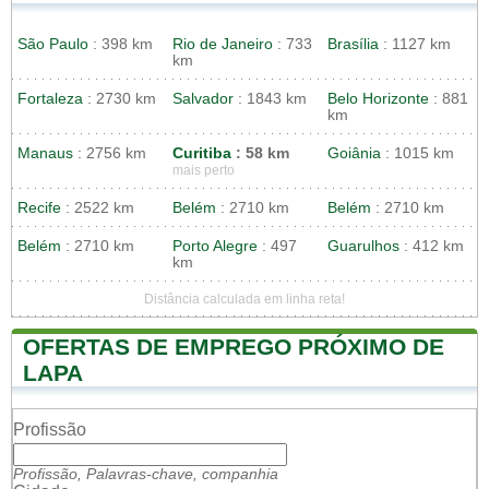
São Paulo
: 398 km
Rio de Janeiro
: 733
Brasília
: 1127 km
km
Fortaleza
: 2730 km
Salvador
: 1843 km
Belo Horizonte
: 881
km
Manaus
: 2756 km
Curitiba
: 58 km
Goiânia
: 1015 km
mais perto
Recife
: 2522 km
Belém
: 2710 km
Belém
: 2710 km
Belém
: 2710 km
Porto Alegre
: 497
Guarulhos
: 412 km
km
Distância calculada em linha reta!
OFERTAS DE EMPREGO PRÓXIMO DE
LAPA
Profissão
Profissão, Palavras-chave, companhia