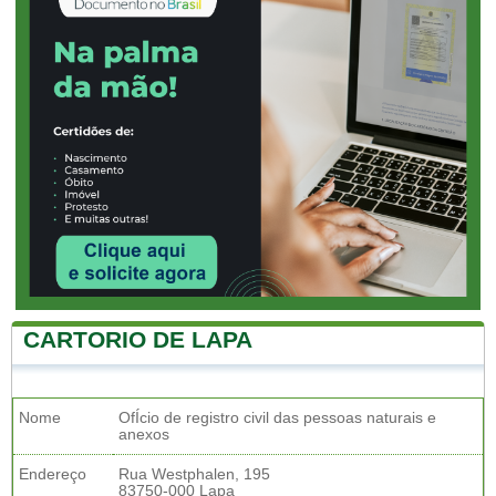
CARTORIO DE LAPA
Nome
OfÍcio de registro civil das pessoas naturais e
anexos
Endereço
Rua Westphalen, 195
83750-000 Lapa