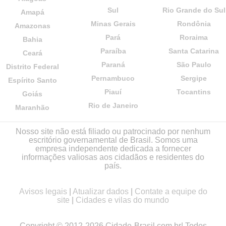
Sul
Rio Grande do Sul
Amapá
Minas Gerais
Rondônia
Amazonas
Pará
Roraima
Bahia
Paraíba
Santa Catarina
Ceará
Paraná
São Paulo
Distrito Federal
Pernambuco
Sergipe
Espírito Santo
Piauí
Tocantins
Goiás
Rio de Janeiro
Maranhão
Nosso site não está filiado ou patrocinado por nenhum
escritório governamental de Brasil. Somos uma
empresa independente dedicada a fornecer
informações valiosas aos cidadãos e residentes do
país.
Avisos legais
|
Atualizar dados
|
Contate a equipe do
site
|
Cidades e vilas do mundo
Copyright © 2012-2026 Cidade-Brasil.com.br| Todos