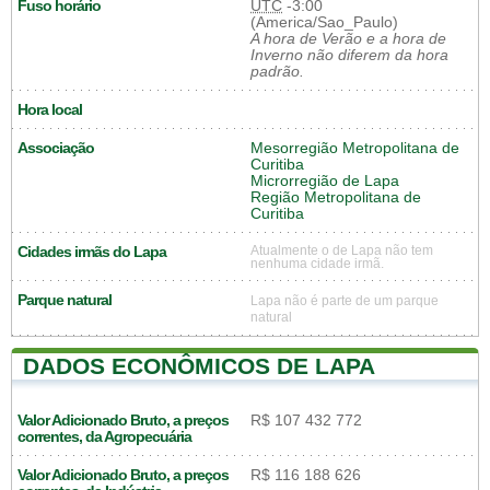
Fuso horário
UTC
-3:00
(America/Sao_Paulo)
A hora de Verão e a hora de
Inverno não diferem da hora
padrão.
Hora local
Associação
Mesorregião Metropolitana de
Curitiba
Microrregião de Lapa
Região Metropolitana de
Curitiba
Cidades irmãs do Lapa
Atualmente o de Lapa não tem
nenhuma cidade irmã.
Parque natural
Lapa não é parte de um parque
natural
DADOS ECONÔMICOS DE LAPA
Valor Adicionado Bruto, a preços
R$ 107 432 772
correntes, da Agropecuária
Valor Adicionado Bruto, a preços
R$ 116 188 626