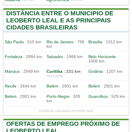
DISTÂNCIA ENTRE O MUNICIPIO DE
LEOBERTO LEAL E AS PRINCIPAIS
CIDADES BRASILEIRAS
São Paulo
: 515 km
Rio de Janeiro
: 798
Brasília
: 1312 km
km
Fortaleza
: 2884 km
Salvador
: 1966 km
Belo Horizonte
:
1006 km
Manaus
: 2949 km
Curitiba
: 231 km
Goiânia
: 1207 km
mais perto
Recife
: 2644 km
Belém
: 2901 km
Belém
: 2901 km
Belém
: 2901 km
Porto Alegre
: 339
Guarulhos
: 529 km
km
Distância calculada em linha reta!
OFERTAS DE EMPREGO PRÓXIMO DE
LEOBERTO LEAL