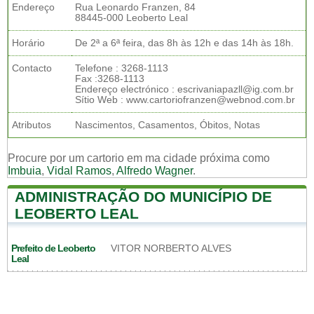
Endereço
Rua Leonardo Franzen, 84
88445-000 Leoberto Leal
Horário
De 2ª a 6ª feira, das 8h às 12h e das 14h às 18h.
Contacto
Telefone : 3268-1113
Fax :3268-1113
Endereço electrónico : escrivaniapazll@ig.com.br
Sítio Web : www.cartoriofranzen@webnod.com.br
Atributos
Nascimentos, Casamentos, Óbitos, Notas
Procure por um cartorio em ma cidade próxima como
Imbuia
,
Vidal Ramos
,
Alfredo Wagner
.
ADMINISTRAÇÃO DO MUNICÍPIO DE
LEOBERTO LEAL
Prefeito de Leoberto
VITOR NORBERTO ALVES
Leal