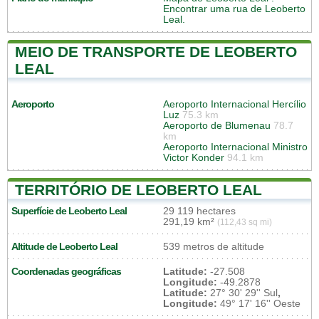
Encontrar uma rua de Leoberto
Leal.
MEIO DE TRANSPORTE DE LEOBERTO
LEAL
Aeroporto
Aeroporto Internacional Hercílio
Luz
75.3 km
Aeroporto de Blumenau
78.7
km
Aeroporto Internacional Ministro
Victor Konder
94.1 km
TERRITÓRIO DE LEOBERTO LEAL
Superfície de Leoberto Leal
29 119 hectares
291,19 km²
(112,43 sq mi)
Altitude de Leoberto Leal
539 metros de altitude
Coordenadas geográficas
Latitude:
-27.508
Longitude:
-49.2878
Latitude:
27° 30' 29'' Sul
,
Longitude:
49° 17' 16'' Oeste