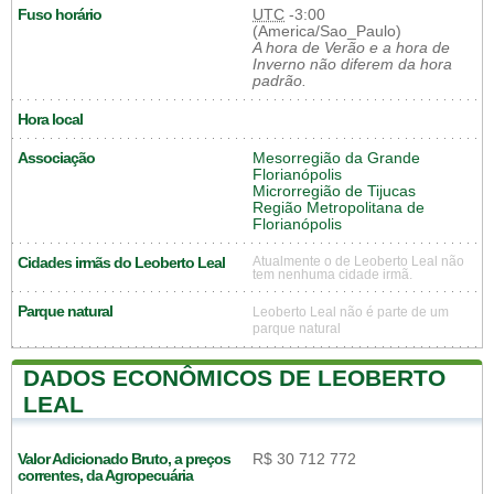
Fuso horário
UTC
-3:00
(America/Sao_Paulo)
A hora de Verão e a hora de
Inverno não diferem da hora
padrão.
Hora local
Associação
Mesorregião da Grande
Florianópolis
Microrregião de Tijucas
Região Metropolitana de
Florianópolis
Cidades irmãs do Leoberto Leal
Atualmente o de Leoberto Leal não
tem nenhuma cidade irmã.
Parque natural
Leoberto Leal não é parte de um
parque natural
DADOS ECONÔMICOS DE LEOBERTO
LEAL
Valor Adicionado Bruto, a preços
R$ 30 712 772
correntes, da Agropecuária