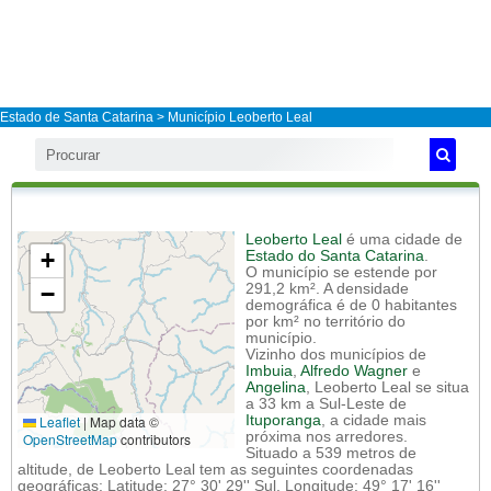
Estado de Santa Catarina
>
Município Leoberto Leal
Leoberto Leal
é uma cidade de
+
Estado do Santa Catarina
.
O município se estende por
−
291,2 km². A densidade
demográfica é de 0 habitantes
por km² no território do
município.
Vizinho dos municípios de
Imbuia
,
Alfredo Wagner
e
Angelina
, Leoberto Leal se situa
a 33 km a Sul-Leste de
Leaflet
|
Map data ©
Ituporanga
, a cidade mais
próxima nos arredores.
OpenStreetMap
contributors
Situado a 539 metros de
altitude, de Leoberto Leal tem as seguintes coordenadas
geográficas: Latitude: 27° 30' 29'' Sul, Longitude: 49° 17' 16''