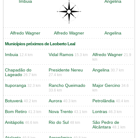
Imbuia
Angelina
Alfredo Wagner
Alfredo Wagner
Angelina
Municípios próximos de Leoberto Leal
Imbuia
Vidal Ramos
Alfredo Wagner
12.4 km
15.3 km
21.9
km
Chapadão do
Presidente Nereu
Angelina
30.7 km
Lageado
26.7 km
27.4 km
Ituporanga
Rancho Queimado
Major Gercino
32.3 km
34.6
33.6 km
km
Botuverá
Aurora
Petrolândia
40.2 km
40.3 km
40.4 km
Bom Retiro
Nova Trento
Lontras
41.3 km
43.1 km
46.3 km
Anitápolis
Rio do Sul
São Pedro de
46.6 km
48 km
Alcântara
48.1 km
Atalanta
Agronômica
49.8 km
49.8 km