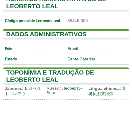
LEOBERTO LEAL
Código postal de Leoberto Leal
88445-000
DADOS ADMINISTRATIVOS
País
Brasil
Estado
Santa Catarina
TOPONÍMIA E TRADUÇÃO DE
LEOBERTO LEAL
Russo:
Леоберту-
Japonês:
レオベル
Língua chinesa:
莱
Леал
ト・レアウ
奥贝图莱阿尔