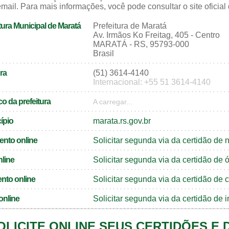
mail. Para mais informações, você pode consultar o site oficial
tura Municipal de Maratá
Prefeitura de Maratá
Av. Irmãos Ko Freitag, 405 - Centro
MARATÁ - RS, 95793-000
Brasil
ra
(51) 3614-4140
Internacional: +55 51 3614-4140
o da prefeitura
A carregar...
cípio
marata.rs.gov.br
ento online
Solicitar segunda via da certidão de
nline
Solicitar segunda via da certidão de
nto online
Solicitar segunda via da certidão d
online
Solicitar segunda via da certidão de
OLICITE ONLINE SEUS CERTIDÕES E