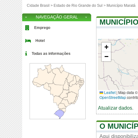
Cidade Brasil >
Estado de Rio Grande do Sul
>
Município Maratá
NAVEGAÇÃO GERAL
MUNICÍPI
Emprego
Hotel
+
Todas as informações
−
Leaflet
|
Map data ©
OpenStreetMap
contri
Atualizar dados
.
O MUNICÍ
Aqui disponibili