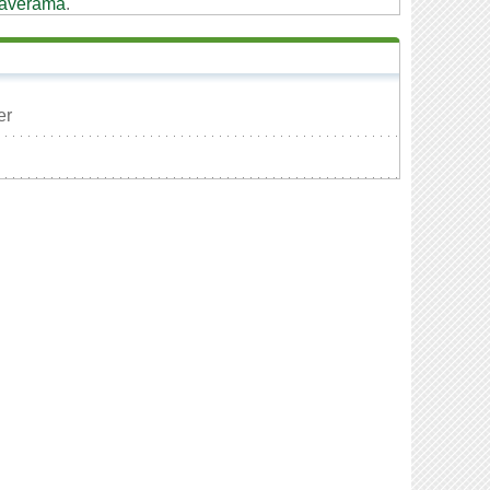
averama
.
er