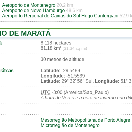
Aeroporto de Montenegro
20.2 km
Aeroporto de Novo Hamburgo
48.6 km
Aeroporto Regional de Caxias do Sul Hugo Cantergiani
52.9 
IO DE MARATÁ
á
8 118 hectares
81,18 km²
(31,34 sq mi)
30 metros de altitude
áficas
Latitude:
-29.5489
Longitude:
-51.5539
Latitude:
29° 32' 56'' Sul
, Longitude:
51° 33
UTC
-3:00 (America/Sao_Paulo)
A hora de Verão e a hora de Inverno não di
Mesorregião Metropolitana de Porto Alegre
Microrregião de Montenegro