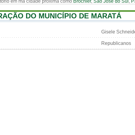
rtorio em ma cidade próxima como
Brochier
,
São José do Sul
,
P
RAÇÃO DO MUNICÍPIO DE MARATÁ
Gisele Schneid
Republicanos