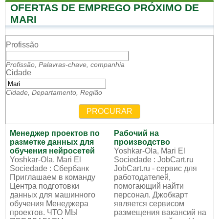
OFERTAS DE EMPREGO PRÓXIMO DE
MARI
Profissão
Profissão, Palavras-chave, companhia
Cidade
Cidade, Departamento, Região
PROCURAR
Менеджер проектов по
Рабочий на
разметке данных для
производство
обучения нейросетей
Yoshkar-Ola, Mari El
Yoshkar-Ola, Mari El
Sociedade : JobCart.ru
Sociedade : Сбербанк
JobCart.ru - сервис для
Приглашаем в команду
работодателей,
Центра подготовки
помогающий найти
данных для машинного
персонал. Джобкарт
обучения Менеджера
является сервисом
проектов. ЧТО МЫ
размещения вакансий на