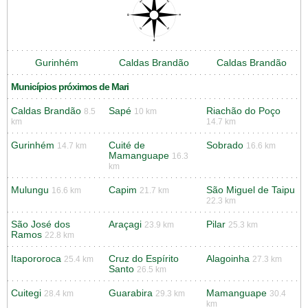
Gurinhém
Caldas Brandão
Caldas Brandão
Municípios próximos de Mari
Caldas Brandão
Sapé
Riachão do Poço
8.5
10 km
km
14.7 km
Gurinhém
Cuité de
Sobrado
14.7 km
16.6 km
Mamanguape
16.3
km
Mulungu
Capim
São Miguel de Taipu
16.6 km
21.7 km
22.3 km
São José dos
Araçagi
Pilar
23.9 km
25.3 km
Ramos
22.8 km
Itapororoca
Cruz do Espírito
Alagoinha
25.4 km
27.3 km
Santo
26.5 km
Cuitegi
Guarabira
Mamanguape
28.4 km
29.3 km
30.4
km