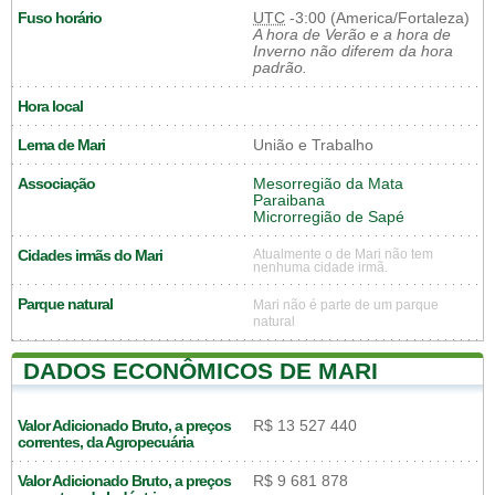
Fuso horário
UTC
-3:00 (America/Fortaleza)
A hora de Verão e a hora de
Inverno não diferem da hora
padrão.
Hora local
Lema de Mari
União e Trabalho
Associação
Mesorregião da Mata
Paraibana
Microrregião de Sapé
Cidades irmãs do Mari
Atualmente o de Mari não tem
nenhuma cidade irmã.
Parque natural
Mari não é parte de um parque
natural
DADOS ECONÔMICOS DE MARI
Valor Adicionado Bruto, a preços
R$ 13 527 440
correntes, da Agropecuária
Valor Adicionado Bruto, a preços
R$ 9 681 878