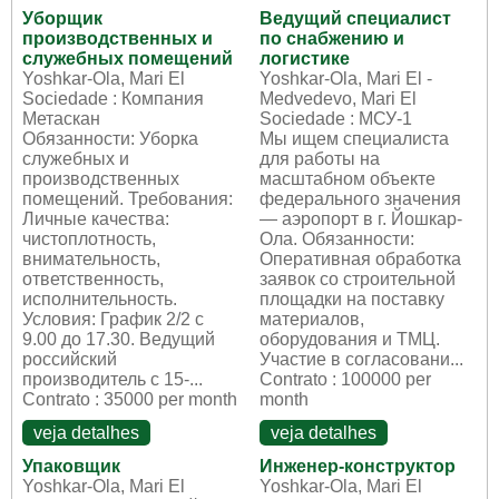
Уборщик
Ведущий специалист
производственных и
по снабжению и
служебных помещений
логистике
Yoshkar-Ola, Mari El
Yoshkar-Ola, Mari El -
Sociedade : Компания
Medvedevo, Mari El
Метаскан
Sociedade : МСУ-1
Обязанности: Уборка
Мы ищем специалиста
служебных и
для работы на
производственных
масштабном объекте
помещений. Требования:
федерального значения
Личные качества:
— аэропорт в г. Йошкар-
чистоплотность,
Ола. Обязанности:
внимательность,
Оперативная обработка
ответственность,
заявок со строительной
исполнительность.
площадки на поставку
Условия: График 2/2 с
материалов,
9.00 до 17.30. Ведущий
оборудования и ТМЦ.
российский
Участие в согласовани...
производитель с 15-...
Contrato : 100000 per
Contrato : 35000 per month
month
veja detalhes
veja detalhes
Упаковщик
Инженер-конструктор
Yoshkar-Ola, Mari El
Yoshkar-Ola, Mari El