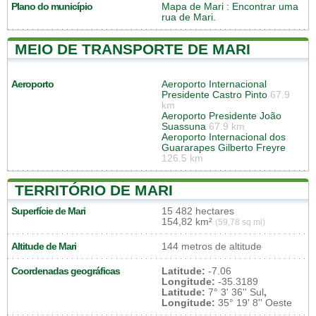
Plano do município
Mapa de Mari
: Encontrar uma
rua de Mari.
MEIO DE TRANSPORTE DE MARI
Aeroporto
Aeroporto Internacional
Presidente Castro Pinto
67.9
km
Aeroporto Presidente João
Suassuna
67.9 km
Aeroporto Internacional dos
Guararapes Gilberto Freyre
126.5 km
TERRITÓRIO DE MARI
Superfície de Mari
15 482 hectares
154,82 km²
(59,78 sq mi)
Altitude de Mari
144 metros de altitude
Coordenadas geográficas
Latitude:
-7.06
Longitude:
-35.3189
Latitude:
7° 3' 36'' Sul
,
Longitude:
35° 19' 8'' Oeste