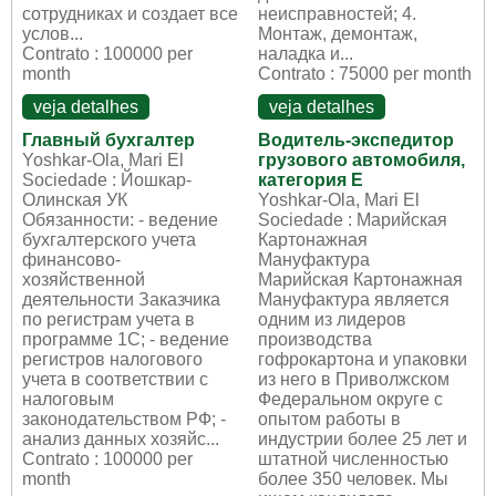
сотрудниках и создает все
неисправностей; 4.
услов...
Монтаж, демонтаж,
Contrato : 100000 per
наладка и...
month
Contrato : 75000 per month
veja detalhes
veja detalhes
Главный бухгалтер
Водитель-экспедитор
Yoshkar-Ola, Mari El
грузового автомобиля,
Sociedade : Йошкар-
категория Е
Олинская УК
Yoshkar-Ola, Mari El
Обязанности: - ведение
Sociedade : Марийская
бухгалтерского учета
Картонажная
финансово-
Мануфактура
хозяйственной
Марийская Картонажная
деятельности Заказчика
Мануфактура является
по регистрам учета в
одним из лидеров
программе 1С; - ведение
производства
регистров налогового
гофрокартона и упаковки
учета в соответствии с
из него в Приволжском
налоговым
Федеральном округе с
законодательством РФ; -
опытом работы в
анализ данных хозяйс...
индустрии более 25 лет и
Contrato : 100000 per
штатной численностью
month
более 350 человек. Мы