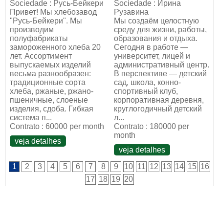
Sociedade : Русь-Бейкери
Sociedade : Ирина
Привет! Мы хлебозавод
Рузавина
"Русь-Бейкери". Мы
Мы создаём целостную
производим
среду для жизни, работы,
полуфабрикаты
образования и отдыха.
замороженного хлеба 20
Сегодня в работе —
лет. Ассортимент
университет, лицей и
выпускаемых изделий
административный центр.
весьма разнообразен:
В перспективе — детский
традиционные сорта
сад, школа, конно-
хлеба, ржаные, ржано-
спортивный клуб,
пшеничные, слоеные
корпоративная деревня,
изделия, сдоба. Гибкая
круглогодичный детский
система п...
л...
Contrato : 60000 per month
Contrato : 180000 per
month
veja detalhes
veja detalhes
1
2
3
4
5
6
7
8
9
10
11
12
13
14
15
16
17
18
19
20