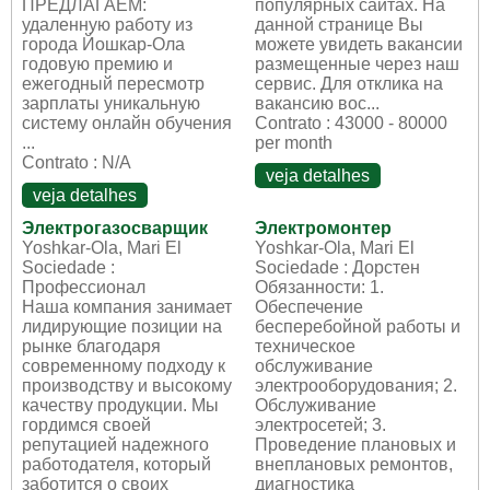
ПРЕДЛАГАЕМ:
популярных сайтах. На
удаленную работу из
данной странице Вы
города Йошкар-Ола
можете увидеть вакансии
годовую премию и
размещенные через наш
ежегодный пересмотр
cервис. Для отклика на
зарплаты уникальную
вакансию вос...
систему онлайн обучения
Contrato : 43000 - 80000
...
per month
Contrato : N/A
veja detalhes
veja detalhes
Электрогазосварщик
Электромонтер
Yoshkar-Ola, Mari El
Yoshkar-Ola, Mari El
Sociedade :
Sociedade : Дорстен
Профессионал
Обязанности: 1.
Наша компания занимает
Обеспечение
лидирующие позиции на
бесперебойной работы и
рынке благодаря
техническое
современному подходу к
обслуживание
производству и высокому
электрооборудования; 2.
качеству продукции. Мы
Обслуживание
гордимся своей
электросетей; 3.
репутацией надежного
Проведение плановых и
работодателя, который
внеплановых ремонтов,
заботится о своих
диагностика