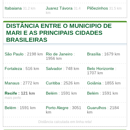
Itabaiana
Juarez Távora
Pilõezinhos
31.2 km
31.4
31.5 km
km
DISTÂNCIA ENTRE O MUNICIPIO DE
MARI E AS PRINCIPAIS CIDADES
BRASILEIRAS
São Paulo
: 2198 km
Rio de Janeiro
:
Brasília
: 1679 km
1956 km
Fortaleza
: 516 km
Salvador
: 748 km
Belo Horizonte
:
1707 km
Manaus
: 2772 km
Curitiba
: 2526 km
Goiânia
: 1855 km
Recife
: 121 km
Belém
: 1591 km
Belém
: 1591 km
mais perto
Belém
: 1591 km
Porto Alegre
: 3051
Guarulhos
: 2184
km
km
Distância calculada em linha reta!