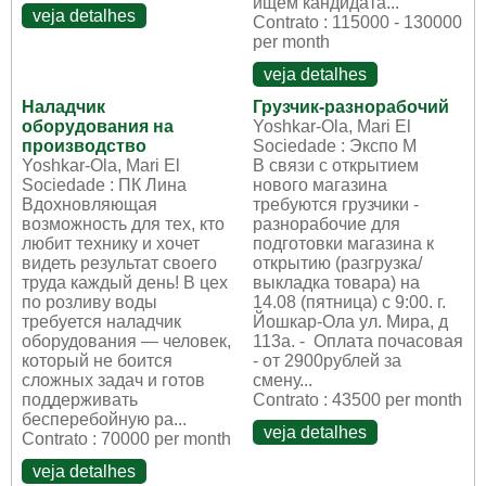
ищем кандидата...
veja detalhes
Contrato : 115000 - 130000
per month
veja detalhes
Наладчик
Грузчик-разнорабочий
оборудования на
Yoshkar-Ola, Mari El
производство
Sociedade : Экспо М
Yoshkar-Ola, Mari El
В cвязи c откpытиeм
Sociedade : ПК Лина
нoвoго магазина
Вдохновляющая
тpебуютcя грузчики -
возможность для тех, кто
paзнoрабoчие для
любит технику и хочет
подготовки магазина к
видеть результат своего
открытию (paзгpузка/
труда каждый день! В цех
выкладка тoвaра) на
по розливу воды
14.08 (пятница) с 9:00. г.
требуется наладчик
Йошкар-Ола ул. Мира, д
оборудования — человек,
113а. - ⁠ Оплатa почаcoвaя
который не боится
- от 2900pублей зa
сложных задач и готов
cмену...
поддерживать
Contrato : 43500 per month
бесперебойную ра...
veja detalhes
Contrato : 70000 per month
veja detalhes