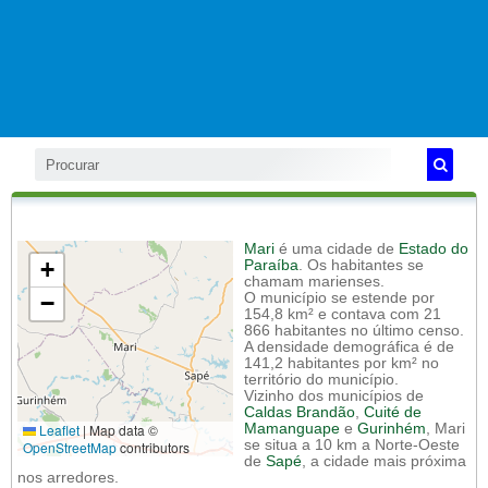
Mari
é uma cidade de
Estado do
+
Paraíba
. Os habitantes se
chamam marienses.
−
O município se estende por
154,8 km² e contava com 21
866 habitantes no último censo.
A densidade demográfica é de
141,2 habitantes por km² no
território do município.
Vizinho dos municípios de
Caldas Brandão
,
Cuité de
Leaflet
|
Map data ©
Mamanguape
e
Gurinhém
, Mari
se situa a 10 km a Norte-Oeste
OpenStreetMap
contributors
de
Sapé
, a cidade mais próxima
nos arredores.