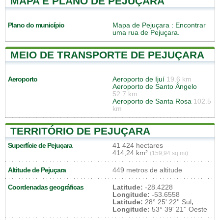
MAPA E PLANO DE PEJUÇARA
Plano do município
Mapa de Pejuçara
: Encontrar
uma rua de Pejuçara.
MEIO DE TRANSPORTE DE PEJUÇARA
Aeroporto
Aeroporto de Ijuí
19.6 km
Aeroporto de Santo Ângelo
52.7 km
Aeroporto de Santa Rosa
102.5
km
TERRITÓRIO DE PEJUÇARA
Superfície de Pejuçara
41 424 hectares
414,24 km²
(159,94 sq mi)
Altitude de Pejuçara
449 metros de altitude
Coordenadas geográficas
Latitude:
-28.4228
Longitude:
-53.6558
Latitude:
28° 25' 22'' Sul
,
Longitude:
53° 39' 21'' Oeste