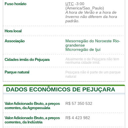
Fuso horário
UTC
-3:00
(America/Sao_Paulo)
A hora de Verão e a hora de
Inverno não diferem da hora
padrão.
Hora local
Associação
Mesorregião do Noroeste Rio-
grandense
Microrregião de Ijuí
Cidades irmãs do Pejuçara
Atualmente o de Pejuçara não tem
nenhuma cidade irmã.
Parque natural
Pejuçara não é parte de um parque
natural
DADOS ECONÔMICOS DE PEJUÇARA
Valor Adicionado Bruto, a preços
R$ 57 350 532
correntes, da Agropecuária
Valor Adicionado Bruto, a preços
R$ 4 423 982
correntes, da Indústria