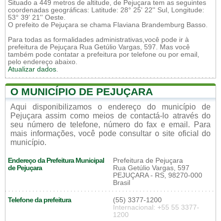
Situado a 449 metros de altitude, de Pejuçara tem as seguintes
coordenadas geográficas: Latitude: 28° 25' 22'' Sul, Longitude:
53° 39' 21'' Oeste.
O prefeito de Pejuçara se chama Flaviana Brandemburg Basso.
Para todas as formalidades administrativas,você pode ir à
prefeitura de Pejuçara Rua Getúlio Vargas, 597. Mas você
também pode contatar a prefeitura por telefone ou por email,
pelo endereço abaixo.
Atualizar dados
.
O MUNICÍPIO DE PEJUÇARA
Aqui disponibilizamos o endereço do município de
Pejuçara assim como meios de contactá-lo através do
seu número de telefone, número do fax e email. Para
mais informações, você pode consultar o site oficial do
município.
Endereço da Prefeitura Municipal
Prefeitura de Pejuçara
de Pejuçara
Rua Getúlio Vargas, 597
PEJUÇARA - RS, 98270-000
Brasil
Telefone da prefeitura
(55) 3377-1200
Internacional: +55 55 3377-
1200