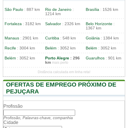
São Paulo
: 887 km
Rio de Janeiro
:
Brasília
: 1526 km
1214 km
Fortaleza
: 3182 km
Salvador
: 2326 km
Belo Horizonte
:
1367 km
Manaus
: 2901 km
Curitiba
: 548 km
Goiânia
: 1384 km
Recife
: 3004 km
Belém
: 3052 km
Belém
: 3052 km
Belém
: 3052 km
Porto Alegre
: 296
Guarulhos
: 901 km
km
mais perto
Distância calculada em linha reta!
OFERTAS DE EMPREGO PRÓXIMO DE
PEJUÇARA
Profissão
Profissão, Palavras-chave, companhia
Cidade