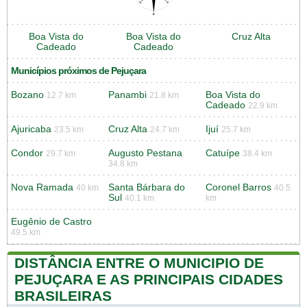
Boa Vista do
Boa Vista do
Cruz Alta
Cadeado
Cadeado
Municípios próximos de Pejuçara
Bozano
Panambi
Boa Vista do
12.7 km
21.8 km
Cadeado
22.9 km
Ajuricaba
Cruz Alta
Ijuí
23.5 km
24.7 km
25.7 km
Condor
Augusto Pestana
Catuípe
29.7 km
38.4 km
34.8 km
Nova Ramada
Santa Bárbara do
Coronel Barros
40 km
40.5
Sul
40.1 km
km
Eugênio de Castro
49.5 km
DISTÂNCIA ENTRE O MUNICIPIO DE
PEJUÇARA E AS PRINCIPAIS CIDADES
BRASILEIRAS